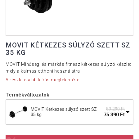
MOVIT KÉTKEZES SÚLYZÓ SZETT SZ
35 KG
MOVIT Minőségi és márkás fitnesz kétkezes súlyzó készlet
mely alkalmas otthoni használatra
A részletesebb leírás megtekintése
Termékváltozatok
83 290 Ft
MOVIT Kétkezes súlyzó szett SZ
75 390 Ft
35 kg
149 190 Ft
MOVIT Kétkezes súlyzó szett 66 kg
134 790 Ft
csillagzár