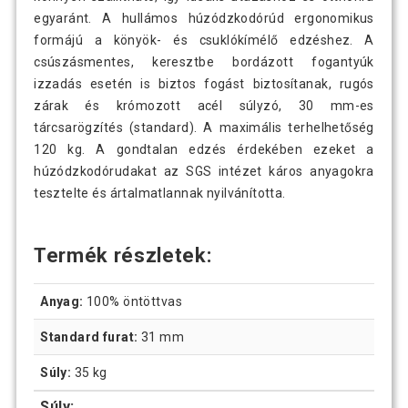
egyaránt. A hullámos húzódzkodórúd ergonomikus
formájú a könyök- és csuklókímélő edzéshez. A
csúszásmentes, keresztbe bordázott fogantyúk
izzadás esetén is biztos fogást biztosítanak, rugós
zárak és krómozott acél súlyzó, 30 mm-es
tárcsarögzítés (standard). A maximális terhelhetőség
120 kg. A gondtalan edzés érdekében ezeket a
húzódzkodórudakat az SGS intézet káros anyagokra
tesztelte és ártalmatlannak nyilvánította.
Termék részletek:
Anyag:
100% öntöttvas
Standard furat:
31 mm
Súly:
35 kg
Súly: