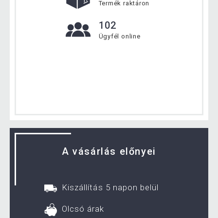
Termék raktáron
102
Ügyfél online
A vásárlás előnyei
Kiszállítás 5 napon belül
Olcsó árak