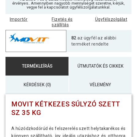
érvényes.. Amennyiben nagyobb mennyiséget szeretne, kérjük,
vegye fel a kapcsolatot ügyfélszolgálatunkkal.
Importőr
Fizetés és
Ügyfélszolgálat
szállítás
82
az ügyfél az alábbi
terméket rendelte
TERMÉKLEÍRÁS
ÚTMUTATÓK ÉS CIKKEK
KÉRDÉSEK (0)
VÉLEMÉNY
MOVIT KÉTKEZES SÚLYZÓ SZETT
SZ 35 KG
A húzódzkodórúd és felszerelés szett helytakarékos és
könnyen szállítható, így ideális utazáshoz és otthonra