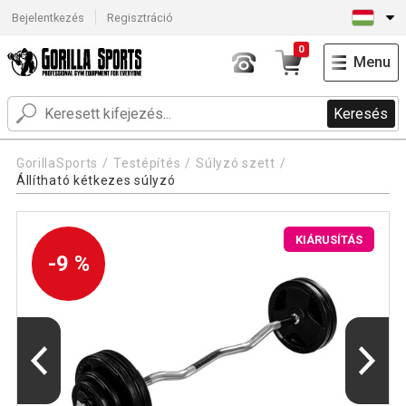
Bejelentkezés
Regisztráció
0
Menu
Keresés
GorillaSports
Testépítés
Súlyzó szett
Állítható kétkezes súlyzó
KIÁRUSÍTÁS
-9 %