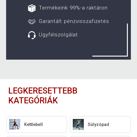
Termékeink 99%-a raktáron
Garantált pénzvisszafizetés
Ügyfélszolgálat
LEGKERESETTEBB
KATEGÓRIÁK
Kettlebell
Súlyzópad