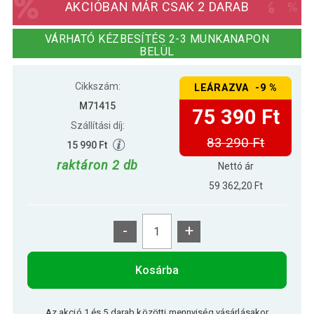
AKCIÓBAN MÁR CSAK 2 DARAB
VÁRHATÓ KÉZBESÍTÉS 2-3 MUNKANAPON
BELÜL
Cikkszám:
LEÁRAZVA -9 %
M71415
75 390 Ft
Szállítási díj:
83 290 Ft
15 990 Ft
raktáron 2 db
Nettó ár
59 362,20 Ft
-
+
Kosárba
Az akció 1 és 5 darab közötti mennyiség vásárlásakor