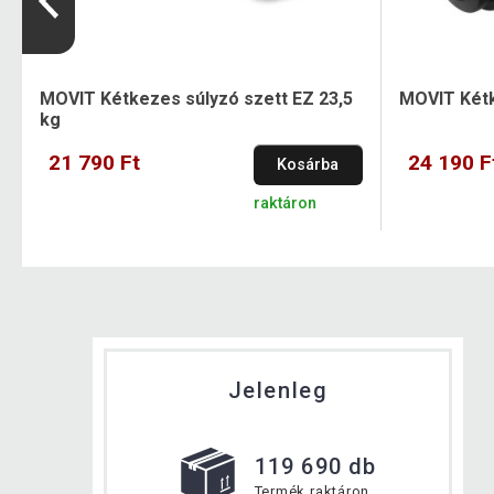
MOVIT Kétkezes súlyzó szett EZ 23,5
MOVIT Kétk
kg
21 790 Ft
24 190 F
Kosárba
raktáron
Jelenleg
119 690 db
Termék raktáron