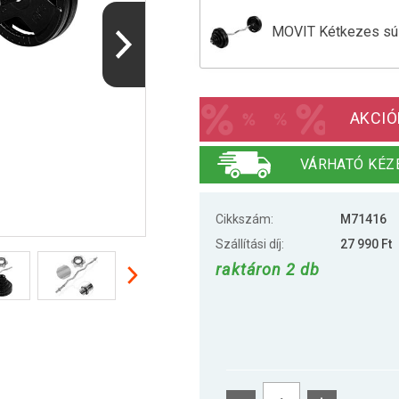
MOVIT Kétkezes súly
MOVIT Kétkezes súl
AKCIÓ
VÁRHATÓ KÉZ
Cikkszám:
M71416
Szállítási díj:
27 990 Ft
raktáron 2 db