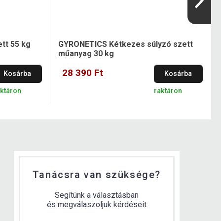
tt 55 kg
GYRONETICS Kétkezes súlyzó szett
műanyag 30 kg
28 390 Ft
Kosárba
Kosárba
aktáron
raktáron
Tanácsra van szüksége?
Segítünk a választásban
és megválaszoljuk kérdéseit