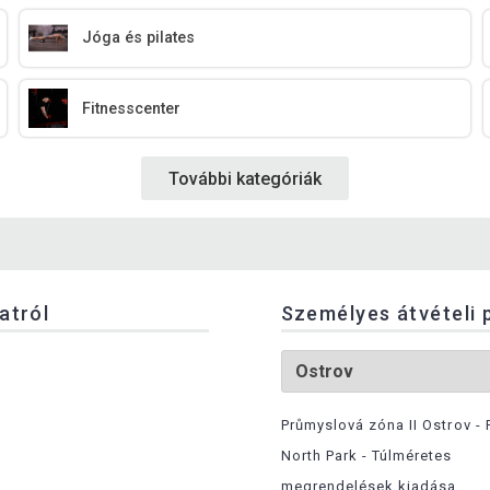
Jóga és pilates
Fitnesscenter
További kategóriák
latról
Személyes átvételi 
Průmyslová zóna II Ostrov - 
North Park - Túlméretes
megrendelések kiadása