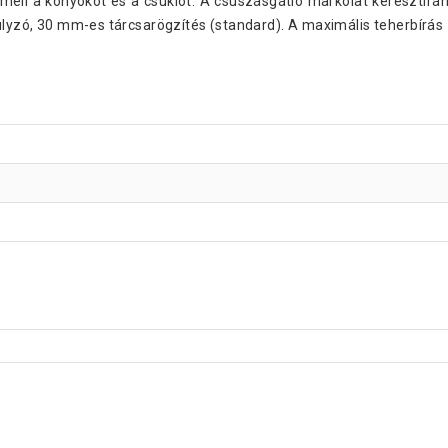
méli a könyököt és a csuklót. A csúszásgátló markolat keresztirán
úlyzó, 30 mm-es tárcsarögzítés (standard). A maximális teherbírás 