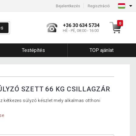
Bejelentkezés
Regisztráció
0
+36 30 634 5734
és
HÉ - PÉ, 08:00 - 16:00
Testépítés
TOP ajánlat
ÚLYZÓ SZETT 66 KG CSILLAGZÁR
z kétkezes súlyzó készlet mely alkalmas otthoni
se