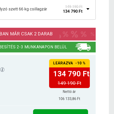
149 190 Ft
zó szett 66 kg csillagzár
134 790 Ft
83 290 Ft
yzó szett SZ 35 kg
75 390 Ft
BAN MÁR CSAK 2 DARAB
BESÍTÉS 2-3 MUNKANAPON BELÜL
LEÁRAZVA -10 %
134 790 Ft
149 190 Ft
Nettó ár
106 133,86 Ft