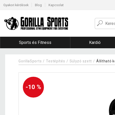
Gyakori kérdések
Blog
Kapcsolat
Sports és Fitness
Kardió
GorillaSports
Testépítés
Súlyzó szett
Állítható 
-10 %