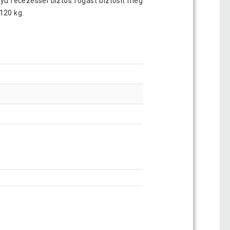
yú recézéssel biztos fogást biztosít még
120 kg.