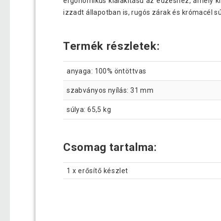
ergonomikus kialakítású az edzéshez, amely kí
izzadt állapotban is, rugós zárak és krómacél s
Termék részletek:
anyaga: 100% öntöttvas
szabványos nyílás: 31 mm
súlya: 65,5 kg
Csomag tartalma:
1 x erősítő készlet