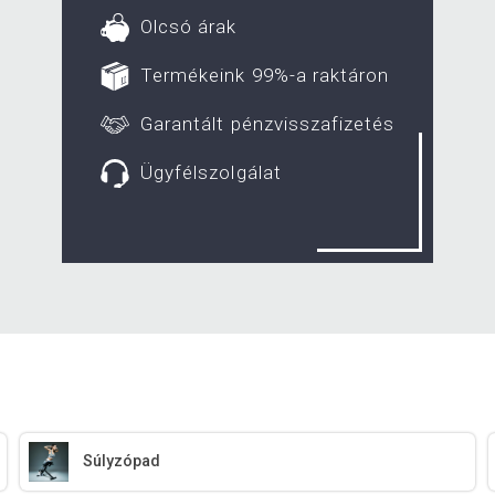
Olcsó árak
Termékeink 99%-a raktáron
Garantált pénzvisszafizetés
Ügyfélszolgálat
Súlyzópad