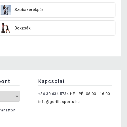
Szobakerékpár
Boxzsák
pont
Kapcsolat
+36 30 634 5734
HÉ - PÉ, 08:00 - 16:00
info@gorillasports.hu
Panattoni