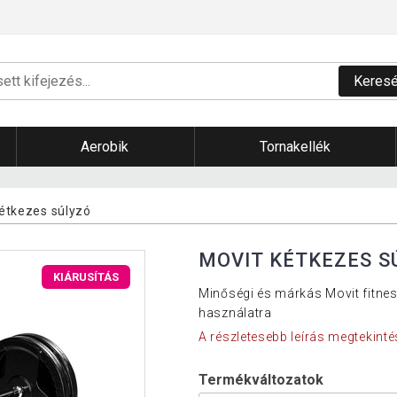
Keres
Aerobik
Tornakellék
kétkezes súlyzó
MOVIT KÉTKEZES S
KIÁRUSÍTÁS
Minőségi és márkás Movit fitnes
használatra
A részletesebb leírás megtekinté
Termékváltozatok