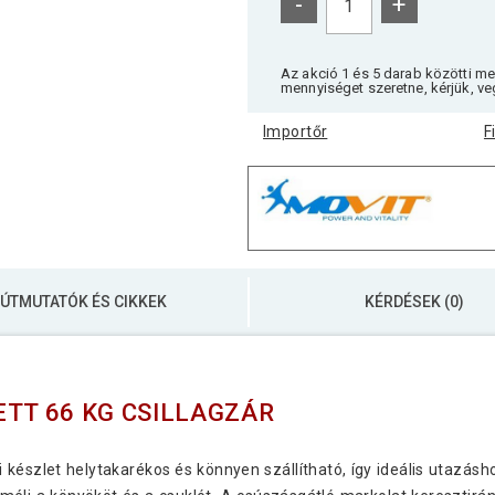
-
+
Az akció 1 és 5 darab közötti m
mennyiséget szeretne, kérjük, ve
Importőr
F
ÚTMUTATÓK ÉS CIKKEK
KÉRDÉSEK (0)
ETT 66 KG CSILLAGZÁR
i készlet helytakarékos és könnyen szállítható, így ideális utazás