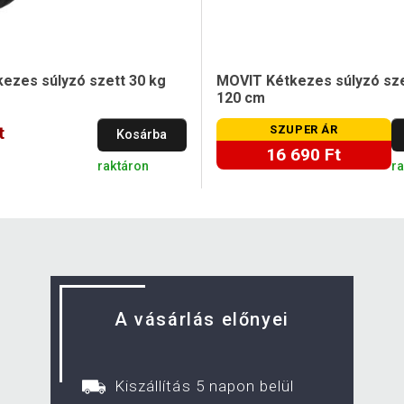
ezes súlyzó szett 30 kg
MOVIT Kétkezes súlyzó sze
120 cm
t
SZUPER ÁR
Kosárba
16 690 Ft
raktáron
r
A vásárlás előnyei
Kiszállítás 5 napon belül