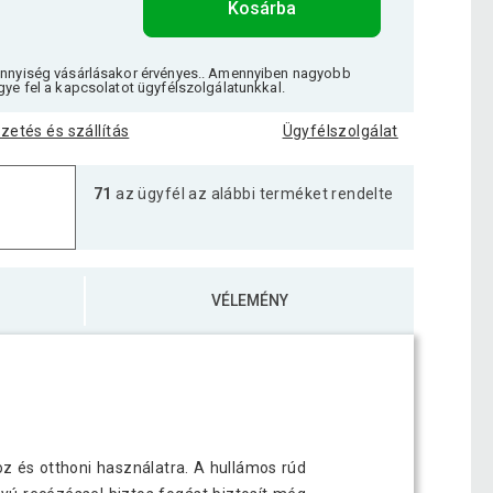
Kosárba
ennyiség vásárlásakor érvényes.. Amennyiben nagyobb
gye fel a kapcsolatot ügyfélszolgálatunkkal.
izetés és szállítás
Ügyfélszolgálat
71
az ügyfél az alábbi terméket rendelte
VÉLEMÉNY
hoz és otthoni használatra. A hullámos rúd