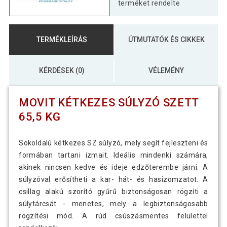
terméket rendelte
TERMÉKLEÍRÁS
ÚTMUTATÓK ÉS CIKKEK
KÉRDÉSEK (0)
VÉLEMÉNY
MOVIT KÉTKEZES SÚLYZÓ SZETT
65,5 KG
Sokoldalú kétkezes SZ súlyzó, mely segít fejleszteni és
formában tartani izmait. Ideális mindenki számára,
akinek nincsen kedve és ideje edzőterembe járni. A
súlyzóval erősítheti a kar- hát- és hasizomzatot. A
csillag alakú szorító gyűrű biztonságosan rögzíti a
súlytárcsát - menetes, mely a legbiztonságosabb
rögzítési mód. A rúd csúszásmentes felülettel