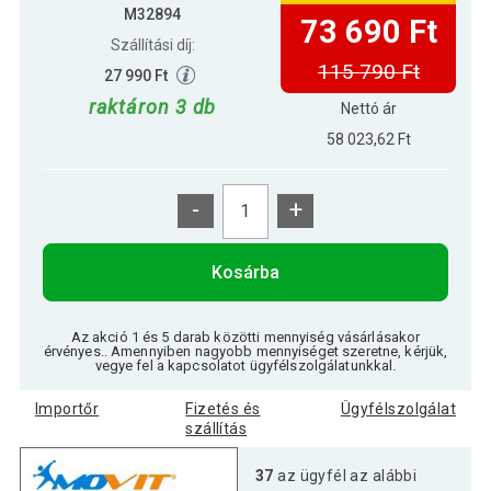
M32894
73 690 Ft
Szállítási díj:
115 790 Ft
27 990 Ft
raktáron 3 db
Nettó ár
58 023,62 Ft
-
+
Kosárba
Az akció 1 és 5 darab közötti mennyiség vásárlásakor
érvényes.. Amennyiben nagyobb mennyiséget szeretne, kérjük,
vegye fel a kapcsolatot ügyfélszolgálatunkkal.
Importőr
Fizetés és
Ügyfélszolgálat
szállítás
37
az ügyfél az alábbi