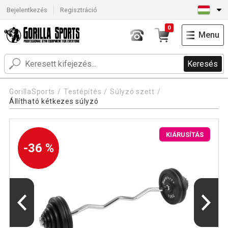
Bejelentkezés
Regisztráció
0
Menu
Keresés
GorillaSports
Testépítés
Súlyzó szett
Állítható kétkezes súlyzó
KIÁRUSÍTÁS
-36 %