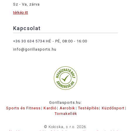
Sz - Va, zárva
térkép itt
Kapcsolat
+36 30 634 5734
HÉ - PÉ, 08:00 - 16:00
info@gorillasports.hu
Gorillasports.hu:
Sports és Fitness
Kardió
Aerobik
Testépítés
Küzdősport
Tornakellék
© Kokiska, s.r.o. 2026.