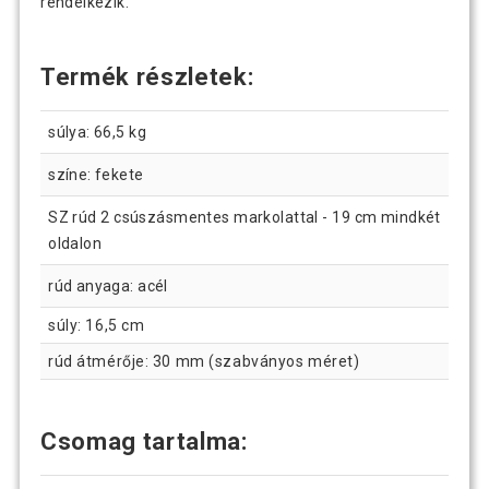
rendelkezik.
Termék részletek:
súlya: 66,5 kg
színe: fekete
SZ rúd 2 csúszásmentes markolattal - 19 cm mindkét
oldalon
rúd anyaga: acél
súly: 16,5 cm
rúd átmérője: 30 mm (szabványos méret)
Csomag tartalma: