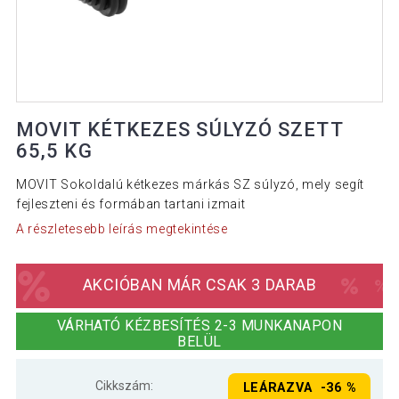
MOVIT KÉTKEZES SÚLYZÓ SZETT
65,5 KG
MOVIT Sokoldalú kétkezes márkás SZ súlyzó, mely segít
fejleszteni és formában tartani izmait
A részletesebb leírás megtekintése
AKCIÓBAN MÁR CSAK 3 DARAB
VÁRHATÓ KÉZBESÍTÉS 2-3 MUNKANAPON
BELÜL
Cikkszám:
LEÁRAZVA -36 %