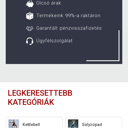
Olcsó árak
Termékeink 99%-a raktáron
Garantált pénzvisszafizetés
Ügyfélszolgálat
LEGKERESETTEBB
KATEGÓRIÁK
Kettlebell
Súlyzópad