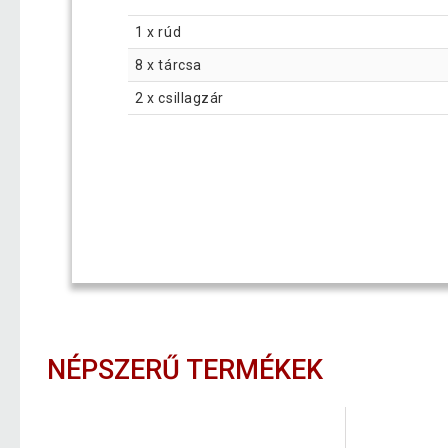
1 x rúd
8 x tárcsa
2 x csillagzár
NÉPSZERŰ TERMÉKEK