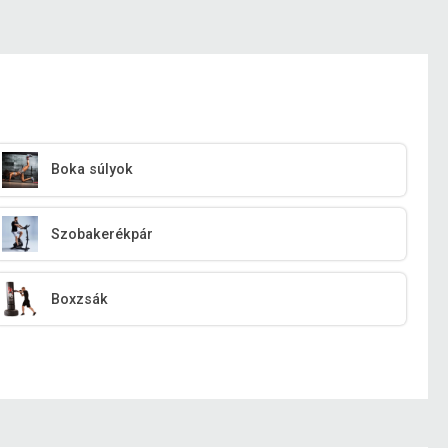
Boka súlyok
Szobakerékpár
Boxzsák