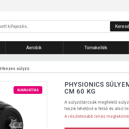
Keres
Aerobik
Tornakellék
kétkezes súlyzó
PHYSIONICS SÚLYE
CM 60 KG
KIÁRUSÍTÁS
A súlyzótárcsák megfelelő súly
teszik lehetővé a felső és alsó t
A részletesebb leírás megtekinté