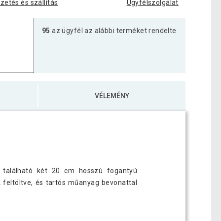
izetés és szállítás
Ügyfélszolgálat
95
az ügyfél az alábbi terméket rendelte
VÉLEMÉNY
n található két 20 cm hosszú fogantyú
 feltöltve, és tartós műanyag bevonattal