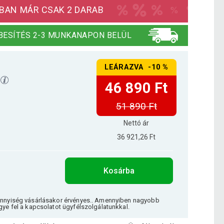
BAN MÁR CSAK 2 DARAB
BESÍTÉS 2-3 MUNKANAPON BELÜL
LEÁRAZVA -10 %
46 890 Ft
51 890 Ft
Nettó ár
36 921,26 Ft
Kosárba
ennyiség vásárlásakor érvényes.. Amennyiben nagyobb
gye fel a kapcsolatot ügyfélszolgálatunkkal.