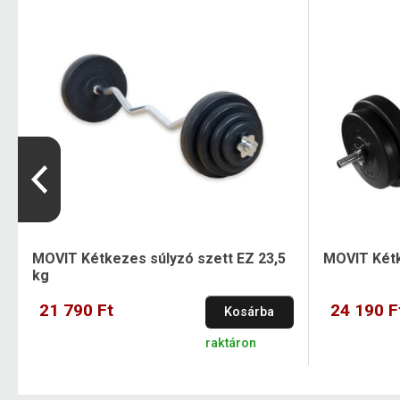
MOVIT Kétkezes súlyzó szett EZ 23,5
MOVIT Kétk
kg
21 790 Ft
24 190 F
Kosárba
raktáron