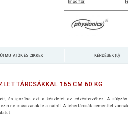
Importőr
F
ÚTMUTATÓK ÉS CIKKEK
KÉRDÉSEK (0)
ZLET TÁRCSÁKKAL 165 CM 60 KG
eit, és igazítsa ezt a készletet az edzéstervéhez. A súlyzó
kezei ne csússzanak le a rúdról. A tehertárcsák cementtel vannak
latot.