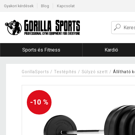
Gyakori kérdések
Blog
Kapcsolat
Sports és Fitness
Kardió
GorillaSports
Testépítés
Súlyzó szett
Állítható 
-10 %