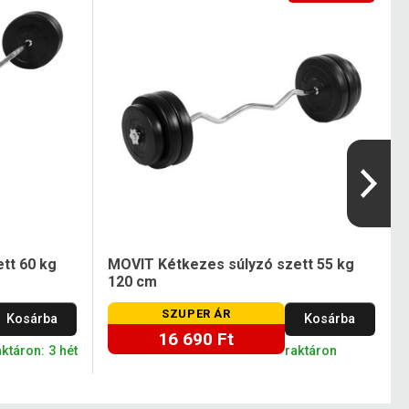
tt 60 kg
MOVIT Kétkezes súlyzó szett 55 kg
120 cm
SZUPER ÁR
Kosárba
Kosárba
16 690 Ft
ktáron: 3 hét
raktáron