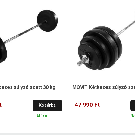
ezes súlyzó szett 30 kg
MOVIT Kétkezes súlyzó sze
t
47 990 Ft
Kosárba
raktáron
Ra