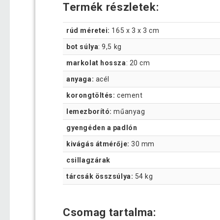
Termék részletek:
rúd méretei:
165 x 3 x 3 cm
bot súlya
: 9,5 kg
markolat hossza
: 20 cm
anyaga:
acél
korongtöltés:
cement
lemezborító:
műanyag
gyengéden a padlón
kivágás átmérője:
30 mm
csillagzárak
tárcsák összsúlya:
54 kg
Csomag tartalma: