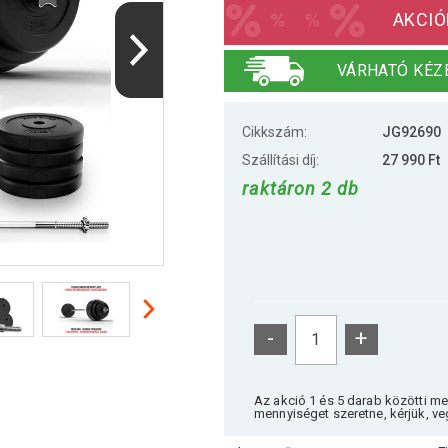
AKCIÓ
VÁRHATÓ KÉZ
Cikkszám:
JG92690
Szállítási díj:
27 990 Ft
raktáron 2 db
-
+
Az akció 1 és 5 darab közötti m
mennyiséget szeretne, kérjük, ve