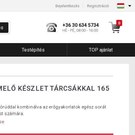
Bejelentkezés
Regisztráció
0
+36 30 634 5734
és
HÉ - PÉ, 08:00 - 16:00
Testépítés
TOP ajánlat
MELŐ KÉSZLET TÁRCSÁKKAL 165
zórúddal kombinálva az erőgyakorlatok egész sorát
est számára.
se