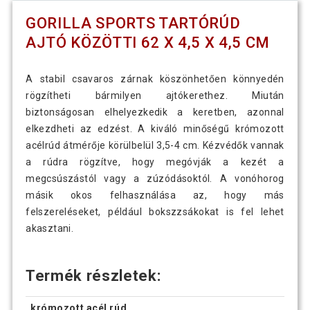
GORILLA SPORTS TARTÓRÚD
AJTÓ KÖZÖTTI 62 X 4,5 X 4,5 CM
A stabil csavaros zárnak köszönhetően könnyedén
rögzítheti bármilyen ajtókerethez. Miután
biztonságosan elhelyezkedik a keretben, azonnal
elkezdheti az edzést. A kiváló minőségű krómozott
acélrúd átmérője körülbelül 3,5-4 cm. Kézvédők vannak
a rúdra rögzítve, hogy megóvják a kezét a
megcsúszástól vagy a zúzódásoktól. A vonóhorog
másik okos felhasználása az, hogy más
felszereléseket, például bokszzsákokat is fel lehet
akasztani.
Termék részletek:
krómozott acél rúd