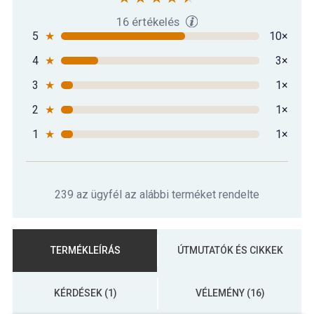
16 értékelés
5
★
10×
4
★
3×
3
★
1×
2
★
1×
1
★
1×
239 az ügyfél az alábbi terméket rendelte
TERMÉKLEÍRÁS
ÚTMUTATÓK ÉS CIKKEK
KÉRDÉSEK (1)
VÉLEMÉNY (16)