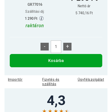
GR77016
Nettó ár
Szállítási díj:
5 740,16 Ft
1 290 Ft
raktáron
-
+
Kosárba
Importőr
Fizetés és
Ügyfélszolgálat
szállítás
4,3