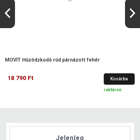
MOVIT Húzódzkodó rúd párnázott fehér
18 790 Ft
Kosárba
raktáron
Jelenleg