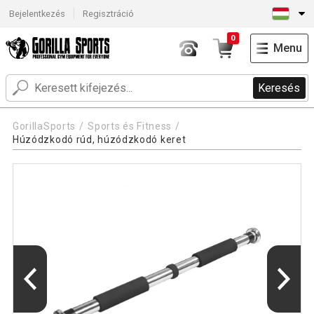
Bejelentkezés
Regisztráció
0
Menu
Keresés
GorillaSports
Sports és Fitness
Húzódzkodó rúd, húzódzkodó keret