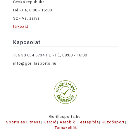
Česká republika
Hé - Pé, 8:00 - 16:00
Sz - Va, zárva
térkép itt
Kapcsolat
+36 30 634 5734
HÉ - PÉ, 08:00 - 16:00
info@gorillasports.hu
Gorillasports.hu:
Sports és Fitness
Kardió
Aerobik
Testépítés
Küzdősport
Tornakellék