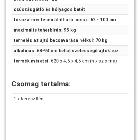
csúszásgátló és hólyagos betét
fokozatmentesen állítható hossz: 62 - 100 cm
maximális teherbírás: 95 kg
terhelés az ajtó becsavarása nélkül: 70 kg
alkalmas: 68-94 cm belső szélességű ajtókhoz
termék méretei:
620 x 4,5 x 4,5 cm (h x sz x ma)
Csomag tartalma:
1 x keresztléc