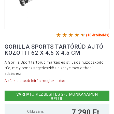
(16 értékelés)
GORILLA SPORTS TARTÓRÚD AJTÓ
KÖZÖTTI 62 X 4,5 X 4,5 CM
A Gorilla Sport tartórúd márkás és stílusos húzódzkodó
rúd, mely remek segédeszköz a kényelmes otthoni
edzéshez
A részletesebb leírás megtekintése
VÁRHATÓ KÉZBESÍTÉS 2-3 MUNKANAPON
BELÜL
7 290 Ft
Cikkszám: