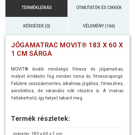
TERMÉKLEÍRÁS
ÚTMUTATÓK ÉS CIKKEK
KÉRDÉSEK (0)
VÉLEMÉNY (166)
JÓGAMATRAC MOVIT® 183 X 60 X
1 CM SÁRGA
MOVIT® kiváló minőségű fitnesz és jógamatrac,
melyet értékelni fog minden torna és fitneszrajongó.
Felülete csúszásmentes, alkalmas jógához, fitneszhez,
aerobikhoz, de várandós nők részére is. A matrac
feltekerhető, így helyet takarít meg.
Termék részletek:
méretei: 183 x 60 x 1 cm