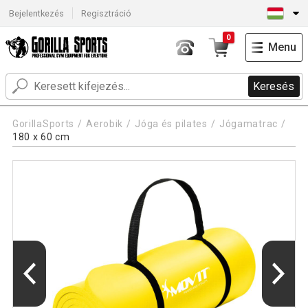
Bejelentkezés
Regisztráció
0
Menu
Keresés
GorillaSports
Aerobik
Jóga és pilates
Jógamatrac
180 x 60 cm