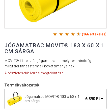
(166 értékelés)
JÓGAMATRAC MOVIT® 183 X 60 X 1
CM SÁRGA
MOVIT® fitnesz és jógamatrac, amelynek minősége
megfelel fitnesztermek követelményeinek.
A részletesebb leírás megtekintése
Termékváltozatok
Jógamatrac MOVIT® 183 x 60 x 1
6 890 Ft
cm sárga