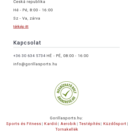
Česká republika
Hé - Pé, 8:00 - 16:00
Sz - Va, zárva
térkép itt
Kapcsolat
+36 30 634 5734
HÉ - PÉ, 08:00 - 16:00
info@gorillasports.hu
Gorillasports.hu:
Sports és Fitness
Kardió
Aerobik
Testépítés
Küzdősport
Tornakellék