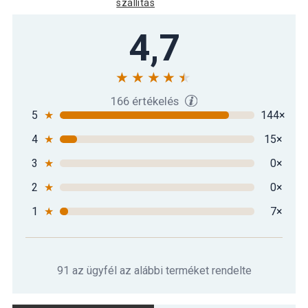
szállítás
Jógamatrac MOVIT® 183 x 60 x 1 cm
4,7
6 990 Ft
sötétzöld
MOVIT Jógamatrac 183 x 60 x 1 cm
6 590 Ft
baracksárga
166 értékelés
5
★
144×
4
★
15×
MOVIT Jógamatrac 183 x 60 x 1 cm
6 990 Ft
petróleumkék
3
★
0×
2
★
0×
1
★
7×
91 az ügyfél az alábbi terméket rendelte