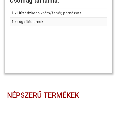
Csomag tartalma:
1 x Húzódzkodó króm/fehér, párnázott
1 x rögzítőelemek
NÉPSZERŰ TERMÉKEK