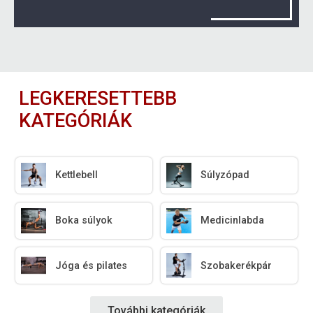
LEGKERESETTEBB
KATEGÓRIÁK
Kettlebell
Súlyzópad
Boka súlyok
Medicinlabda
Jóga és pilates
Szobakerékpár
További kategóriák