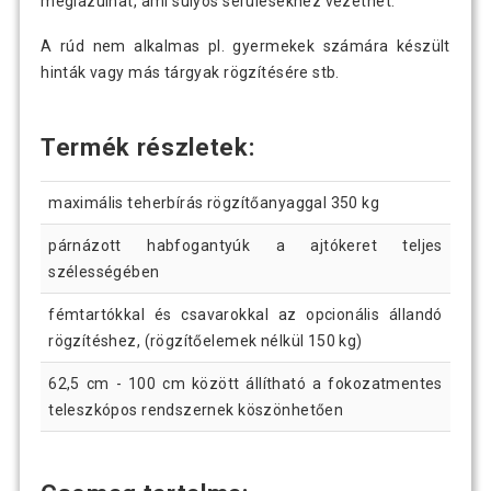
meglazulhat, ami súlyos sérülésekhez vezethet.
A rúd nem alkalmas pl. gyermekek számára készült
hinták vagy más tárgyak rögzítésére stb.
Termék részletek:
maximális teherbírás rögzítőanyaggal 350 kg
párnázott habfogantyúk a ajtókeret teljes
szélességében
fémtartókkal és csavarokkal az opcionális állandó
rögzítéshez, (rögzítőelemek nélkül 150 kg)
62,5 cm - 100 cm között állítható a fokozatmentes
teleszkópos rendszernek köszönhetően