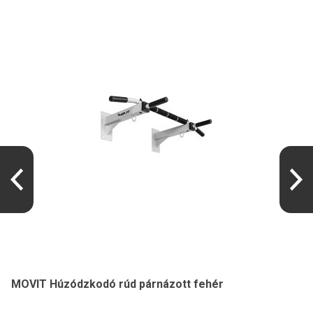
MOVIT Húzódzkodó rúd párnázott fehér