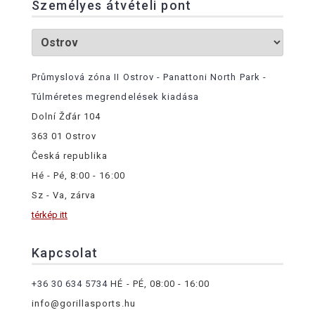
Személyes átvételi pont
Průmyslová zóna II Ostrov - Panattoni North Park -
Túlméretes megrendelések kiadása
Dolní Žďár 104
363 01 Ostrov
Česká republika
Hé - Pé, 8:00 - 16:00
Sz - Va, zárva
térkép itt
Kapcsolat
+36 30 634 5734
HÉ - PÉ, 08:00 - 16:00
info@gorillasports.hu