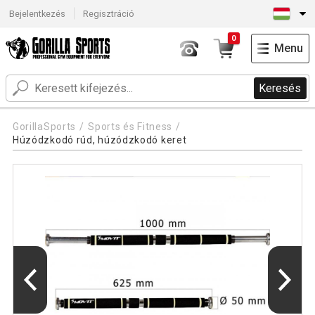
Bejelentkezés
Regisztráció
0
Menu
Keresés
GorillaSports
Sports és Fitness
Húzódzkodó rúd, húzódzkodó keret