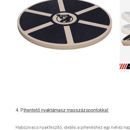
4. P
ihentető nyaktámasz masszázspontokkal:
Habszivacs nyakfeszítő, ideális a pihenéshez egy nehéz nap