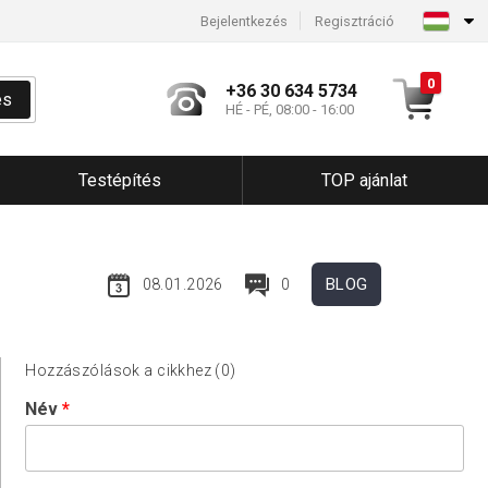
Bejelentkezés
Regisztráció
0
+36 30 634 5734
és
HÉ - PÉ, 08:00 - 16:00
Testépítés
TOP ajánlat
BLOG
08.01.2026
0
Hozzászólások a cikkhez (0)
Név