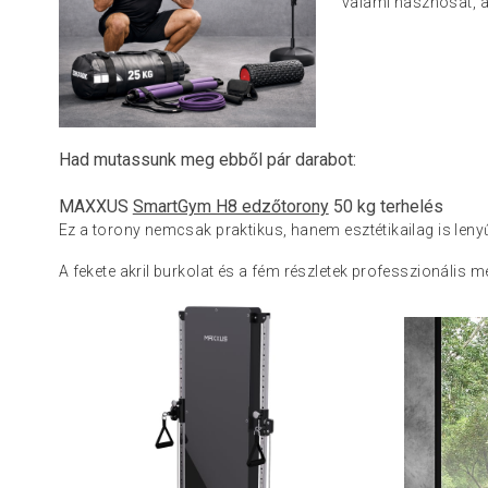
valami hasznosat, am
Had mutassunk meg ebből pár darabot:
MAXXUS
SmartGym H8 edzőtorony
50 kg terhelés
Ez a torony nemcsak praktikus, hanem esztétikailag is len
A fekete akril burkolat és a fém részletek professzionális