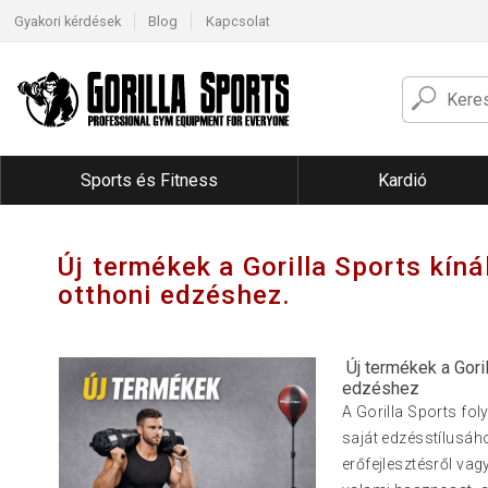
Gyakori kérdések
Blog
Kapcsolat
Sports és Fitness
Kardió
Új termékek a Gorilla Sports kíná
otthoni edzéshez.
Új termékek a Goril
edzéshez
A Gorilla Sports fol
saját edzésstílusáho
erőfejlesztésről vagy