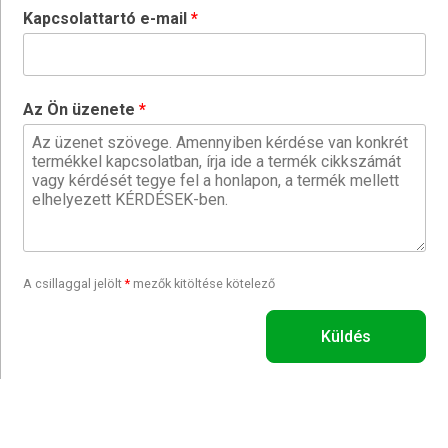
Kapcsolattartó e-mail
Az Ön üzenete
A csillaggal jelölt
*
mezők kitöltése kötelező
Küldés