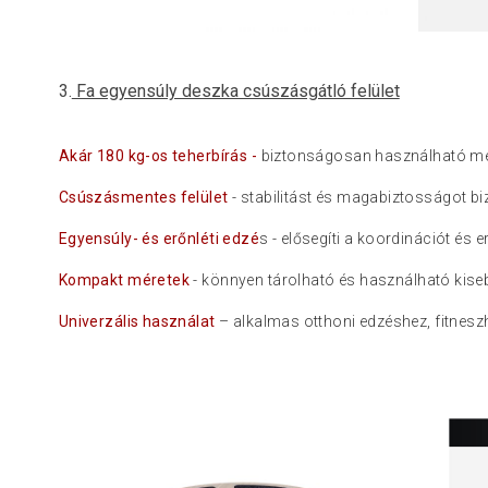
3.
Fa egyensúly deszka csúszásgátló felület
Akár 180 kg-os teherbírás -
biztonságosan használható még
Csúszásmentes felület
- stabilitást és magabiztosságot b
Egyensúly- és erőnléti edzé
s - elősegíti a koordinációt és 
Kompakt méretek
- könnyen tárolható és használható kiseb
Univerzális használat
– alkalmas otthoni edzéshez, fitneszh