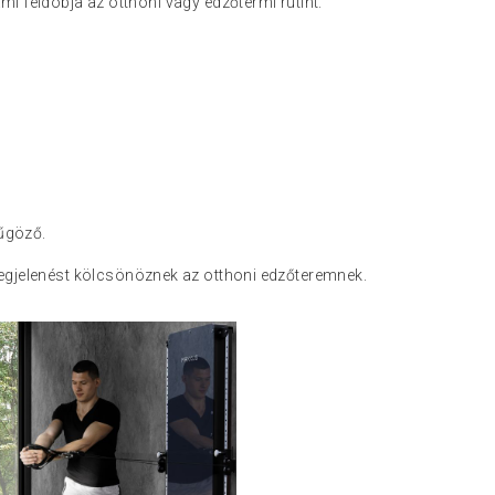
i feldobja az otthoni vagy edzőtermi rutint.
yűgöző.
 megjelenést kölcsönöznek az otthoni edzőteremnek.