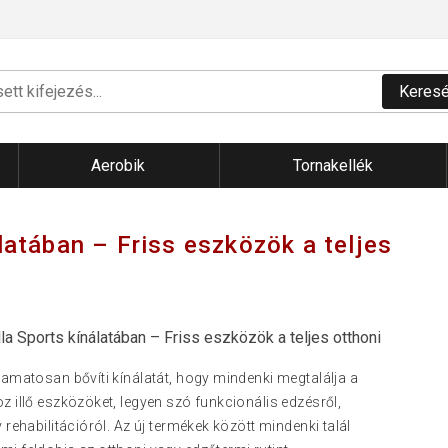
Keres
Aerobik
Tornakellék
latában – Friss eszközök a teljes
la Sports kínálatában – Friss eszközök a teljes otthoni
yamatosan bővíti kínálatát, hogy mindenki megtalálja a
z illő eszközöket, legyen szó funkcionális edzésről,
 rehabilitációról. Az új termékek között mindenki talál