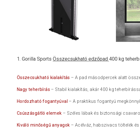
1. Gorilla Sports
Összecsukható edzőpad
400 kg teherbí
Összecsukható kialakítás
– A pad másodpercek alatt össze
Nagy teherbírás
– Stabil kialakítás, akár 400 kg teherbírás
Hordozható fogantyúval
– A praktikus fogantyú megkönnyíti
Csúszásgátló elemek
– Széles lábak és biztonsági csavarok
Kiváló minőségű anyagok
– Acélváz, habszivacs töltelék és 