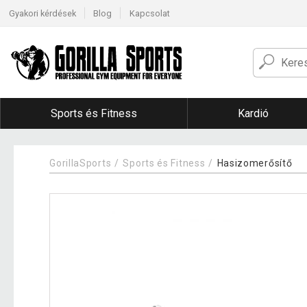
Gyakori kérdések
Blog
Kapcsolat
Sports és Fitness
Kardió
GorillaSports
Sports és Fitness
Hasizomerősítő