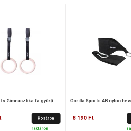
rts Gimnasztika fa gyűrű
Gorilla Sports AB nylon he
t
8 190 Ft
Kosárba
raktáron
r