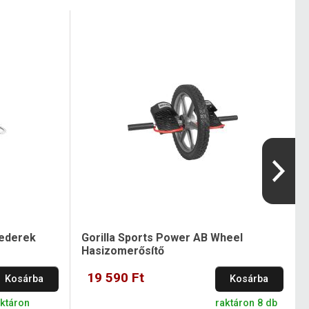
vederek
Gorilla Sports Power AB Wheel
Hasizomerősítő
19 590 Ft
Kosárba
Kosárba
aktáron
raktáron 8 db