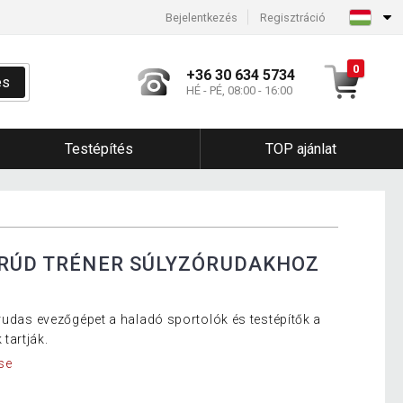
Bejelentkezés
Regisztráció
0
+36 30 634 5734
és
HÉ - PÉ, 08:00 - 16:00
Testépítés
TOP ajánlat
-RÚD TRÉNER SÚLYZÓRUDAKHOZ
-rudas evezőgépet a haladó sportolók és testépítők a
tartják.
se