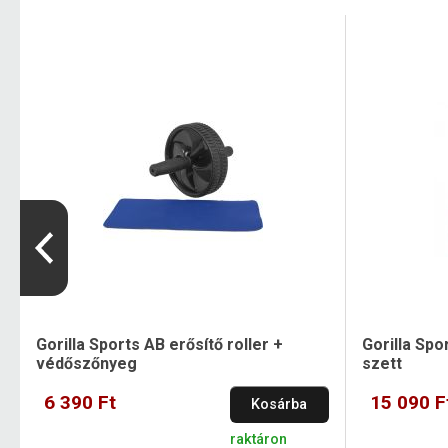
Gorilla Sports AB erősítő roller +
Gorilla Spo
védőszőnyeg
szett
6 390 Ft
15 090 F
Kosárba
raktáron