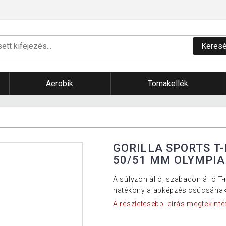
Keres
Aerobik
Tornakellék
GORILLA SPORTS T
50/51 MM OLYMPIA
A súlyzón álló, szabadon álló T
hatékony alapképzés csúcsának 
A részletesebb leírás megtekinté