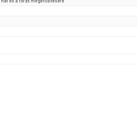
a hát és a törzs megerősítésére