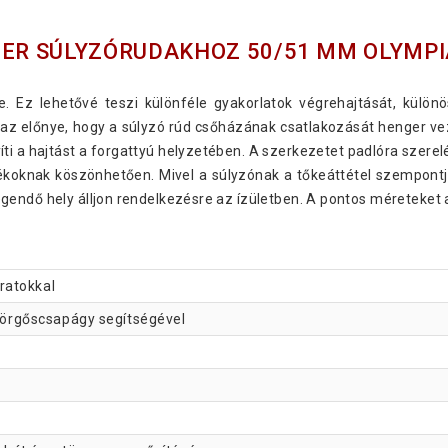
NER SÚLYZÓRUDAKHOZ 50/51 MM OLYMPI
e. Ez lehetővé teszi különféle gyakorlatok végrehajtását, külön
az előnye, hogy a súlyzó rúd csőházának csatlakozását henger ve
a hajtást a forgattyú helyzetében. A szerkezetet padlóra szerelé
zékoknak köszönhetően. Mivel a súlyzónak a tőkeáttétel szempontjá
endő hely álljon rendelkezésre az ízületben. A pontos méreteket a
ratokkal
 görgőscsapágy segítségével