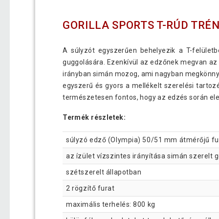
GORILLA SPORTS T-RÚD TRÉ
A súlyzót egyszerűen behelyezik a T-felületb
guggolására. Ezenkívül az edzőnek megvan az 
irányban simán mozog, ami nagyban megkönnyíti 
egyszerű és gyors a mellékelt szerelési tarto
természetesen fontos, hogy az edzés során eleg
Termék részletek:
súlyzó edző (Olympia) 50/51 mm átmérőjű fu
az ízület vízszintes irányítása simán szerelt
szétszerelt állapotban
2 rögzítő furat
maximális terhelés: 800 kg