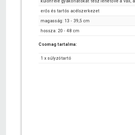
különféle gyakorlatokat tesz lehetővé a váll, 
erős és tartós acélszerkezet
magasság: 13 - 39,5 cm
hossza: 20 - 48 cm
Csomag tartalma:
1 x súlyzótartó