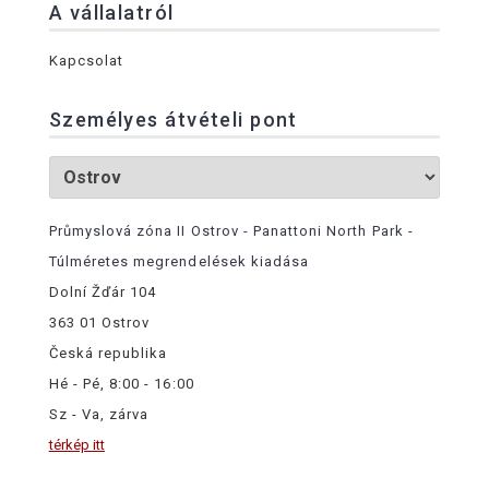
A vállalatról
Kapcsolat
Személyes átvételi pont
Průmyslová zóna II Ostrov - Panattoni North Park -
Túlméretes megrendelések kiadása
Dolní Žďár 104
363 01 Ostrov
Česká republika
Hé - Pé, 8:00 - 16:00
Sz - Va, zárva
térkép itt