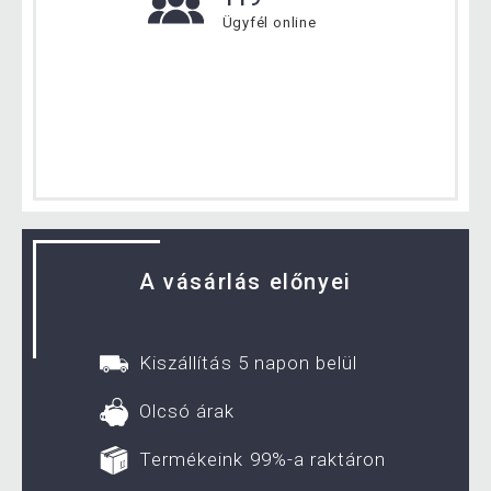
Ügyfél online
A vásárlás előnyei
Kiszállítás 5 napon belül
Olcsó árak
Termékeink 99%-a raktáron