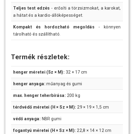
Teljes test edzés
- erősíti a törzsizmokat, a karokat,
a hátat és a kardio-állóképességet.
Kompakt és hordozható megoldás
- könnyen
tárolható és szállítható.
Termék részletek:
henger méretei (Sz × M):
32 × 17 cm
henger anyaga:
műanyag és gumi
max. henger teherbírása:
200 kg
térdvédő méretei (H × Sz × M):
29 × 19 × 1,5 cm
védő anyaga:
NBR gumi
fogantyú méretei (H × Sz × M):
22,8 × 14 × 12 cm