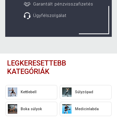
Garantált pénzvisszafizetés
Ügyfélszolgálat
LEGKERESETTEBB
KATEGÓRIÁK
Kettlebell
Súlyzópad
Boka súlyok
Medicinlabda