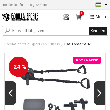
Bejelentkezés
Regisztráció
0
Menu
Keresés
GorillaSports
Sports és Fitness
Hasizomerősítő
BOMBA AKCIÓ
-24 %