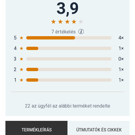
3,9
7 értékelés
5
★
4×
4
★
1×
3
★
0×
2
★
1×
1
★
1×
22 az ügyfél az alábbi terméket rendelte
TERMÉKLEÍRÁS
ÚTMUTATÓK ÉS CIKKEK