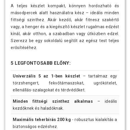
A teljes készlet kompakt, könnyen hordozható és
másodpercek alatt használatra kész – ideális minden
fittségi szinthez. Akár kezdő, akár fitnesz szakértő
vagy, a henger és a kiegészítő készlet rugalmas edzést
kínál, akár otthon, a szabadban vagy útközben edzel.
Szerezz be egy sokoldalú segítőt az egész test teljes
erősítéséhez.
5 LEGFONTOSABB ELŐNY:
Univerzális 5 az 1-ben készlet
– tartalmaz egy
törzshengert, fekvőtámaszokat, ugrókötelet,
ellenállás-szalagokat és térdvédőket.
Minden fittségi szinthez alkalmas
– ideális
kezdőknek és haladóknak.
Maximális teherbírás 200 kg
- robusztus kialakítás a
biztonságos edzéshez.