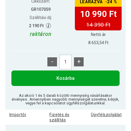
Cikkszám:
LEÁRAZVA -24 %
GR107059
10 990 Ft
Szállítási díj:
14 390 Ft
2 190 Ft
raktáron
Nettó ár
8 653,54 Ft
-
+
Kosárba
Az akció 1 és 5 darab közötti mennyiség vásárlásakor
érvényes.. Amennyiben nagyobb mennyiséget szeretne, kérjük,
vegye fel a kapcsolatot ügyfélszolgálatunkkal.
Importőr
Fizetés és
Ügyfélszolgálat
szállítás