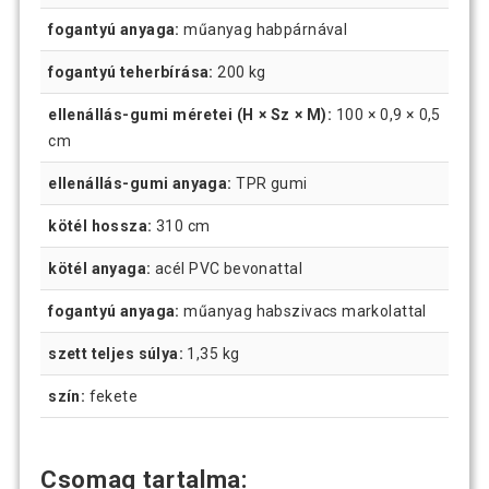
fogantyú anyaga:
műanyag habpárnával
fogantyú teherbírása:
200 kg
ellenállás-gumi méretei (H × Sz × M):
100 × 0,9 × 0,5
cm
ellenállás-gumi anyaga:
TPR gumi
kötél hossza:
310 cm
kötél anyaga:
acél PVC bevonattal
fogantyú anyaga:
műanyag habszivacs markolattal
szett teljes súlya:
1,35 kg
szín:
fekete
Csomag tartalma: