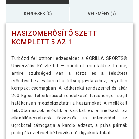
KÉRDÉSEK (0)
VÉLEMÉNY (7)
HASIZOMERŐSÍTŐ SZETT
KOMPLETT 5 AZ 1
Turbózd fel otthoni edzéseidet a GORILLA SPORTS®
Univerzális Készlettel – mindent megtalálsz benne,
amire szükséged van a törzs és a felsőtest
erősítéséhez, valamint a fittség javításához, egyetlen
kompakt csomagban. A kétkerekű rendszerrel és akár
200 kg-os teherbírással rendelkező törzshenger segít
hatékonyan megdolgoztatni a hasizmokat. A mellékelt
fekvőtámaszok erősítik a karokat és a mellkast, az
ellenállás-szalagok fokozzák az intenzitást, az
ugrókötél támogatja a kardió edzést, a puha párnák
pedig élvezetesebbé teszik a térdgyakorlatokat.