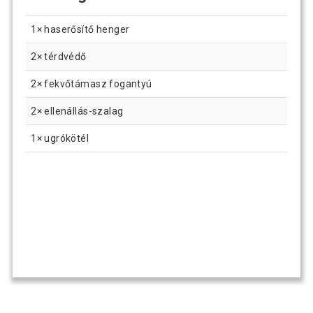
1× haserősítő henger
2× térdvédő
2× fekvőtámasz fogantyú
2× ellenállás-szalag
1× ugrókötél