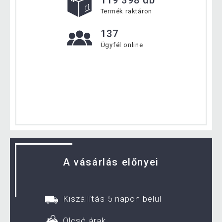
119 398 db
Termék raktáron
137
Ügyfél online
A vásárlás előnyei
Kiszállítás 5 napon belül
Olcsó árak