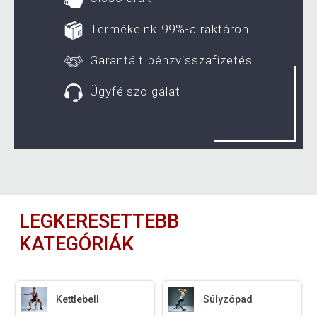
Termékeink 99%-a raktáron
Garantált pénzvisszafizetés
Ügyfélszolgálat
LEGKERESETTEBB
KATEGÓRIÁK
Kettlebell
Súlyzópad