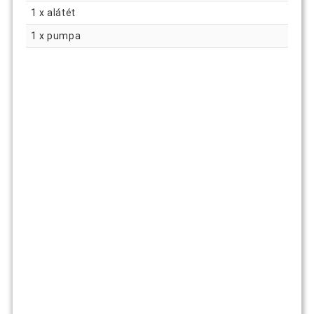
1 x alátét
1 x pumpa