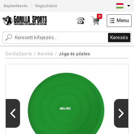
Bejelentkezés
Regisztráció
0
Menu
Keresés
GorillaSports
Aerobik
Jóga és pilates