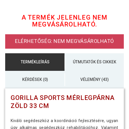
8 690 Ft
Gorilla Sports Egyensúlyozó párna 33
6 290 Ft
cm piros
A TERMÉK JELENLEG NEM
MEGVÁSÁROLHATÓ.
8 990 Ft
Gorilla Sports Egyensúlyozó párna
4 990 Ft
fekete 33 cm
ELÉRHETŐSÉG: NEM MEGVÁSÁROLHATÓ
8 390 Ft
Gorilla Sports Mérlegpárna türkizkék
TERMÉKLEÍRÁS
ÚTMUTATÓK ÉS CIKKEK
8 690 Ft
Gorilla Sports Mérlegpárna kék 33 cm
4 990 Ft
KÉRDÉSEK (0)
VÉLEMÉNY (43)
Gorilla Sports Mérlegpárna szürke 33
GORILLA SPORTS MÉRLEGPÁRNA
8 390 Ft
cm
ZÖLD 33 CM
Kiváló segédeszköz a koordináció fejlesztésére, ugyan
úgy alkalmas segédeszköz rehabilitációhoz. Valamint