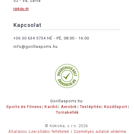
Sz - Va, zárva
térkép itt
Kapcsolat
+36 30 634 5734
HÉ - PÉ, 08:00 - 16:00
info@gorillasports.hu
Gorillasports.hu:
Sports és Fitness
Kardió
Aerobik
Testépítés
Küzdősport
Tornakellék
© Kokiska, s.r.o. 2026.
Általános szerződési feltételek
Személyes adatok védelme