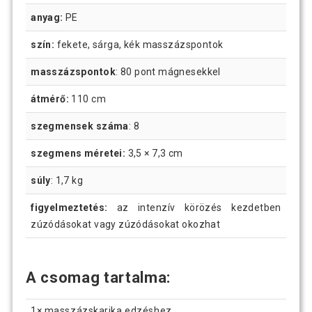
anyag:
PE
szín:
fekete, sárga, kék masszázspontok
masszázspontok
: 80 pont mágnesekkel
átmérő:
110 cm
szegmensek száma
: 8
szegmens méretei:
3,5 × 7,3 cm
súly
: 1,7 kg
figyelmeztetés:
az intenzív körözés kezdetben
zúzódásokat vagy zúzódásokat okozhat
A csomag tartalma:
1× masszázskarika edzéshez