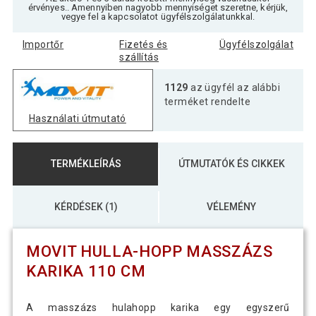
érvényes.. Amennyiben nagyobb mennyiséget szeretne, kérjük,
vegye fel a kapcsolatot ügyfélszolgálatunkkal.
Importőr
Fizetés és
Ügyfélszolgálat
szállítás
1129
az ügyfél az alábbi
terméket rendelte
Használati útmutató
TERMÉKLEÍRÁS
ÚTMUTATÓK ÉS CIKKEK
KÉRDÉSEK (1)
VÉLEMÉNY
MOVIT HULLA-HOPP MASSZÁZS
KARIKA 110 CM
A masszázs hulahopp karika egy egyszerű