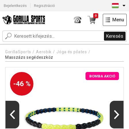
Bejelentkezés
Regisztráció
0
Menu
Keresés
GorillaSports
Aerobik
Jóga és pilates
Masszázs segédeszköz
BOMBA AKCIÓ
-46 %