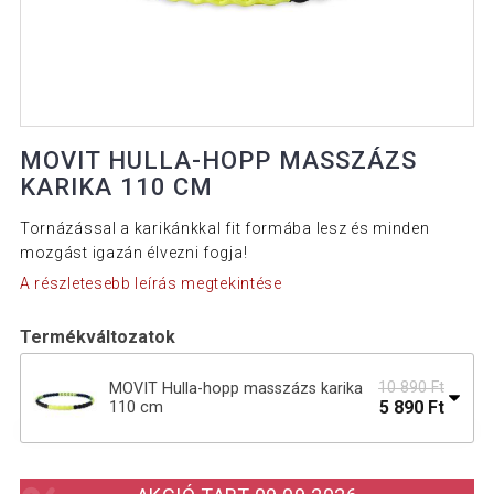
MOVIT HULLA-HOPP MASSZÁZS
KARIKA 110 CM
Tornázással a karikánkkal fit formába lesz és minden
mozgást igazán élvezni fogja!
A részletesebb leírás megtekintése
Termékváltozatok
10 890 Ft
MOVIT Hulla-hopp masszázs karika
5 890 Ft
110 cm
Masszázs Hula Hoop MOVIT 103 cm 48
3 690 Ft
mágnessel összecsukható