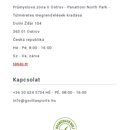
Průmyslová zóna II Ostrov - Panattoni North Park -
Túlméretes megrendelések kiadása
Dolní Žďár 104
363 01 Ostrov
Česká republika
Hé - Pé, 8:00 - 16:00
Sz - Va, zárva
térkép itt
Kapcsolat
+36 30 634 5734
HÉ - PÉ, 08:00 - 16:00
info@gorillasports.hu