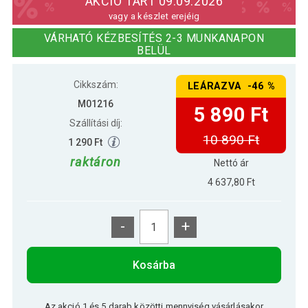
AKCIÓ TART 09.09.2026
vagy a készlet erejéig
4 290 Ft
MOVIT Hulla-hopp masszázs karika 96
VÁRHATÓ KÉZBESÍTÉS 2-3 MUNKANAPON
3 490 Ft
cm 64 mágnes
BELÜL
Cikkszám:
LEÁRAZVA -46 %
M01216
5 890 Ft
Szállítási díj:
10 890 Ft
1 290 Ft
raktáron
Nettó ár
4 637,80 Ft
-
+
Kosárba
Az akció 1 és 5 darab közötti mennyiség vásárlásakor