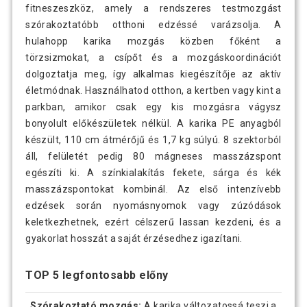
fitneszeszköz, amely a rendszeres testmozgást
szórakoztatóbb otthoni edzéssé varázsolja. A
hulahopp karika mozgás közben főként a
törzsizmokat, a csípőt és a mozgáskoordinációt
dolgoztatja meg, így alkalmas kiegészítője az aktív
életmódnak. Használhatod otthon, a kertben vagy kint a
parkban, amikor csak egy kis mozgásra vágysz
bonyolult előkészületek nélkül. A karika PE anyagból
készült, 110 cm átmérőjű és 1,7 kg súlyú. 8 szektorból
áll, felületét pedig 80 mágneses masszázspont
egészíti ki. A színkialakítás fekete, sárga és kék
masszázspontokat kombinál. Az első intenzívebb
edzések során nyomásnyomok vagy zúzódások
keletkezhetnek, ezért célszerű lassan kezdeni, és a
gyakorlat hosszát a saját érzésedhez igazítani.
TOP 5 legfontosabb előny
Szórakoztató mozgás:
A karika változatossá teszi a