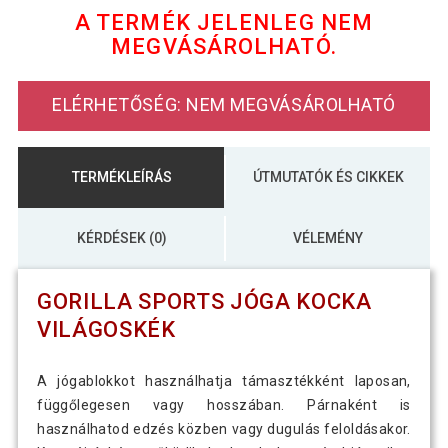
A TERMÉK JELENLEG NEM
MEGVÁSÁROLHATÓ.
3 790 Ft
Gorilla Sports Jóga kocka rózsaszín
ELÉRHETŐSÉG: NEM MEGVÁSÁROLHATÓ
TERMÉKLEÍRÁS
ÚTMUTATÓK ÉS CIKKEK
KÉRDÉSEK (0)
VÉLEMÉNY
GORILLA SPORTS JÓGA KOCKA
VILÁGOSKÉK
A jógablokkot használhatja támasztékként laposan,
függőlegesen vagy hosszában. Párnaként is
használhatod edzés közben vagy dugulás feloldásakor.