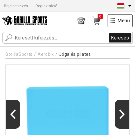
Bejelentkezés
Regisztráció
0
Menu
Keresés
GorillaSports
Aerobik
Jóga és pilates