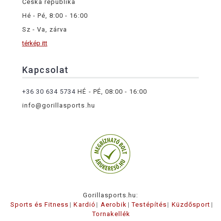
Česká republika
Hé - Pé, 8:00 - 16:00
Sz - Va, zárva
térkép itt
Kapcsolat
+36 30 634 5734
HÉ - PÉ, 08:00 - 16:00
info@gorillasports.hu
Gorillasports.hu:
Sports és Fitness
Kardió
Aerobik
Testépítés
Küzdősport
Tornakellék