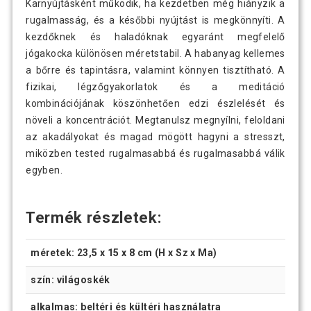
Karnyújtásként működik, ha kezdetben még hiányzik a
rugalmasság, és a későbbi nyújtást is megkönnyíti. A
kezdőknek és haladóknak egyaránt megfelelő
jógakocka különösen méretstabil. A habanyag kellemes
a bőrre és tapintásra, valamint könnyen tisztítható. A
fizikai, légzőgyakorlatok és a meditáció
kombinációjának köszönhetően edzi észlelését és
növeli a koncentrációt. Megtanulsz megnyílni, feloldani
az akadályokat és magad mögött hagyni a stresszt,
miközben tested rugalmasabbá és rugalmasabbá válik
egyben.
Termék részletek:
méretek: 23,5 x 15 x 8 cm (H x Sz x Ma)
szín: világoskék
alkalmas: beltéri és kültéri használatra