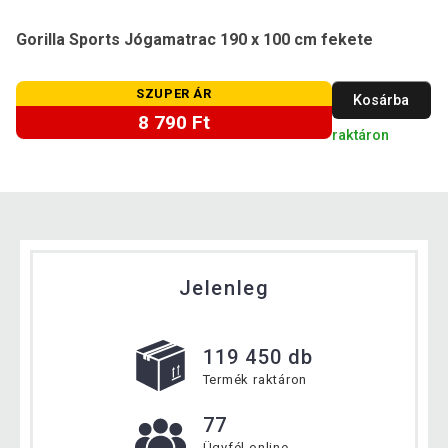
Gorilla Sports Jógamatrac 190 x 100 cm fekete
SZUPER ÁR
Kosárba
8 790 Ft
raktáron
Jelenleg
119 450 db
Termék raktáron
77
Ügyfél online