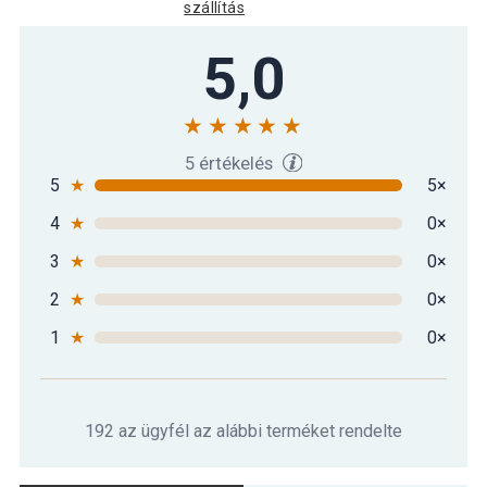
szállítás
5,0
5 értékelés
5
★
5×
4
★
0×
3
★
0×
2
★
0×
1
★
0×
192 az ügyfél az alábbi terméket rendelte