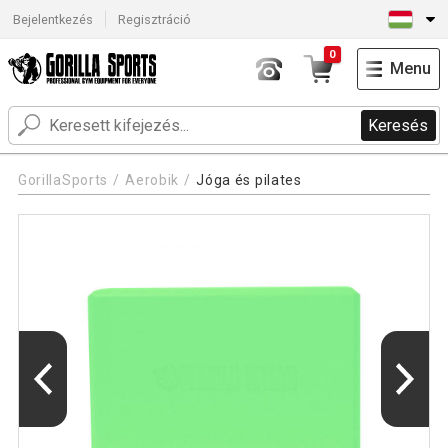
Bejelentkezés
Regisztráció
0
Menu
Keresés
GorillaSports
Aerobik
Jóga és pilates