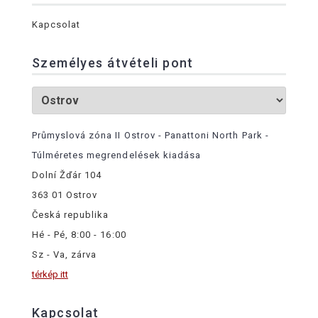
Kapcsolat
Személyes átvételi pont
Průmyslová zóna II Ostrov - Panattoni North Park -
Túlméretes megrendelések kiadása
Dolní Žďár 104
363 01 Ostrov
Česká republika
Hé - Pé, 8:00 - 16:00
Sz - Va, zárva
térkép itt
Kapcsolat