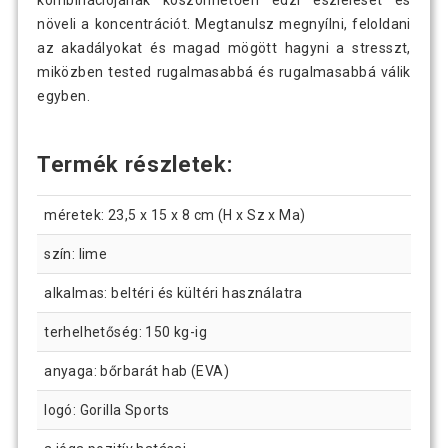
kombinációjának köszönhetően edzi észlelését és
növeli a koncentrációt. Megtanulsz megnyílni, feloldani
az akadályokat és magad mögött hagyni a stresszt,
miközben tested rugalmasabbá és rugalmasabbá válik
egyben.
Termék részletek:
méretek: 23,5 x 15 x 8 cm (H x Sz x Ma)
szín: lime
alkalmas: beltéri és kültéri használatra
terhelhetőség: 150 kg-ig
anyaga: bőrbarát hab (EVA)
logó: Gorilla Sports