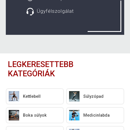
Ügyfélszolgálat
LEGKERESETTEBB
KATEGÓRIÁK
Kettlebell
Súlyzópad
Boka súlyok
Medicinlabda