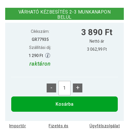
3 790 Ft
Gorilla Sports Jóga kocka rózsaszín
VÁRHATÓ KÉZBESÍTÉS 2-3 MUNKANAPON
BELÜL
3 890 Ft
Cikkszám:
GR77935
Nettó ár
Szállítási díj:
3 062,99 Ft
1 290 Ft
raktáron
-
+
Kosárba
Importőr
Fizetés és
Ügyfélszolgálat