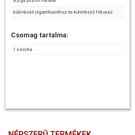
a jóga pozitív hatásai
különböző jógastílusokhoz és különböző fókuszú
Csomag tartalma:
1 x kocka
NÉPSZERŰ TERMÉKEK