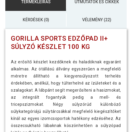
TERMÉKLEÍRÁS
ÚTMUTATÓK ÉS CIKKEK
KÉRDÉSEK (0)
VÉLEMÉNY (22)
GORILLA SPORTS EDZŐPAD II+
SÚLYZÓ KÉSZLET 100 KG
Az erősítő készlet kezdőknek és haladóknak egyaránt
alkalmas. Az ötállású állvány egyszerűen a megfelelő
méretre állítható a kiegyensúlyozott terhelés
érdekében, anélkül, hogy túlterhelné az ízületeket és a
szalagokat. A lábpánt segít megerősíteni a hasizmokat,
az integrált fogantyúk pedig a mell- és
tricepszizmokat. Négy súlyzórúd különböző
súlykategóriájú súlytárcsákkal megfelelő kiegészítőket
kínál az egyes izomcsoportok hatékony edzéséhez. Az
összecsukható lábaknak köszönhetően a súlyzópad