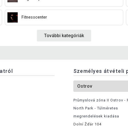
Fitnesscenter
További kategóriák
latról
Személyes átvételi 
Průmyslová zóna II Ostrov - 
North Park - Túlméretes
megrendelések kiadása
Dolní Žďár 104