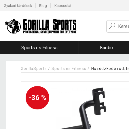
Gyakori kérdések
Blog
Kapcsolat
Sports és Fitness
Kardió
GorillaSports
Sports és Fitness
Húzódzkodó rúd, h
-36 %