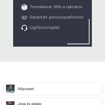
Termékeink 99%-a raktáron
Garantált pénzvisszafizetés
Ügyfélszolgálat
Súlyzópad
Jóga és pilates