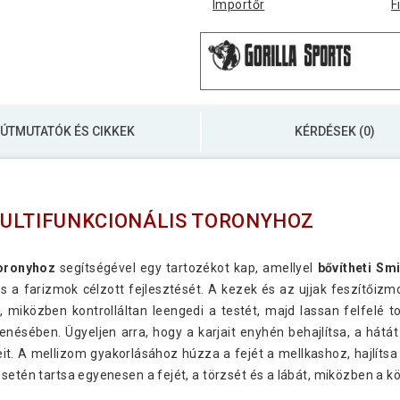
Importőr
F
ÚTMUTATÓK ÉS CIKKEK
KÉRDÉSEK (0)
MULTIFUNKCIONÁLIS TORONYHOZ
toronyhoz
segítségével egy tartozékot kap, amellyel
bővítheti Sm
d és a farizmok célzott fejlesztését. A kezek és az ujjak feszít
miközben kontrolláltan leengedi a testét, majd lassan felfelé to
enésében. Ügyeljen arra, hogy a karjait enyhén behajlítsa, a hátát
t. A mellizom gyakorlásához húzza a fejét a mellkashoz, hajlítsa e
esetén tartsa egyenesen a fejét, a törzsét és a lábát, miközben a 