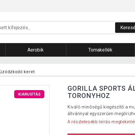
Keres
Aerobik
Tornakellék
úzódzkodó keret
GORILLA SPORTS Á
TORONYHOZ
KIÁRUSÍTÁS
Kiváló minőségű kiegészítő a mul
állvánnyal egyszerűen megőrizhe
A részletesebb leírás megtekinté