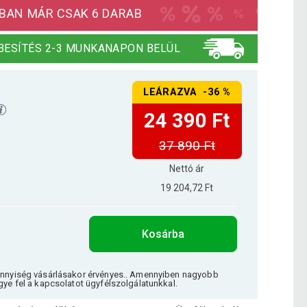
BAN MÁR CSAK 6 DARAB
BESÍTÉS 2-3 MUNKANAPON BELÜL
LEÁRAZVA -36 %
24 390 Ft
37 890 Ft
Nettó ár
19 204,72 Ft
Kosárba
ennyiség vásárlásakor érvényes.. Amennyiben nagyobb
gye fel a kapcsolatot ügyfélszolgálatunkkal.