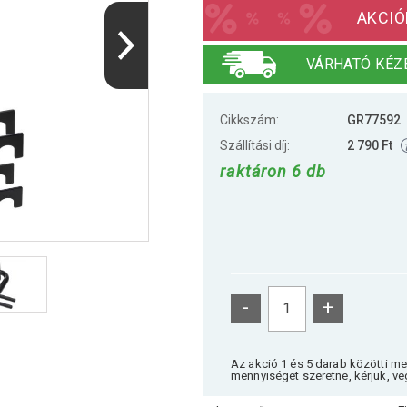
AKCIÓ
VÁRHATÓ KÉZ
Cikkszám:
GR77592
Szállítási díj:
2 790 Ft
raktáron 6 db
-
+
Az akció 1 és 5 darab közötti m
mennyiséget szeretne, kérjük, ve