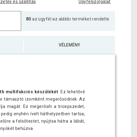
izetés és szállítás
Ügyfélszolgálat
80
az ügyfél az alábbi terméket rendelte
VÉLEMÉNY
ith multifukciós készülékét
. Ez lehetővé
őizmoi támasztó izomként megerősödnek. Az
lja magát. Ez megerősíti a tricepszedet,
 pedig enyhén ívelt háthelyzetben tartsa,
lőre a felsőtestet, nyújtsa hátra a lábát,
könyökét behúzva.