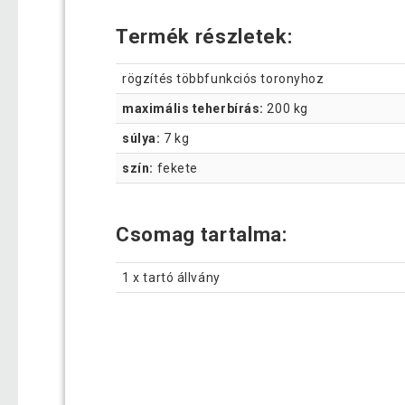
Termék részletek:
rögzítés többfunkciós toronyhoz
maximális teherbírás:
200 kg
súlya:
7 kg
szín:
fekete
Csomag tartalma:
1 x tartó állvány