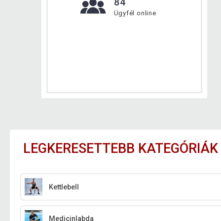
84
Ügyfél online
LEGKERESETTEBB KATEGÓRIÁK
Kettlebell
Medicinlabda