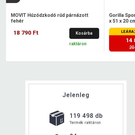
1
MOVIT Húzódzkodó rúd párnázott
Gorilla Spo
fehér
x 51 x 20 c
18 790 Ft
LEÁRA
Kosárba
14 
raktáron
20
Jelenleg
119 498 db
Termék raktáron