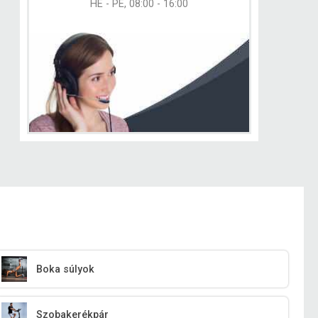
HÉ - PÉ, 08:00 - 16:00
Boka súlyok
Szobakerékpár