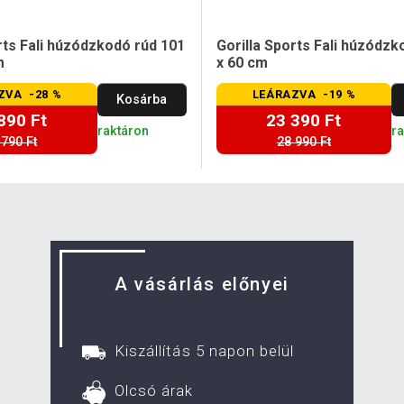
rts Fali húzódzkodó rúd 101
Gorilla Sports Fali húzódzk
m
x 60 cm
ZVA -28 %
LEÁRAZVA -19 %
Kosárba
890 Ft
23 390 Ft
raktáron
r
 790 Ft
28 990 Ft
A vásárlás előnyei
Kiszállítás 5 napon belül
Olcsó árak