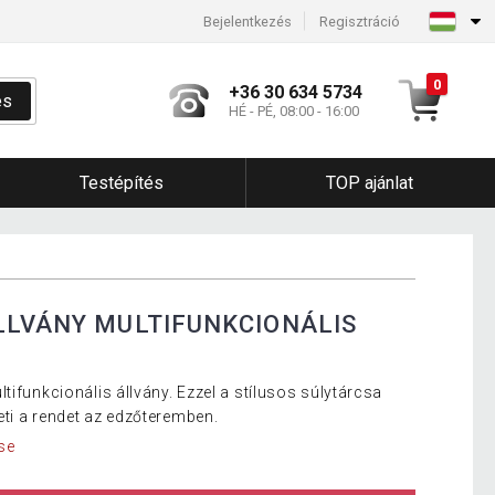
Bejelentkezés
Regisztráció
0
+36 30 634 5734
és
HÉ - PÉ, 08:00 - 16:00
Testépítés
TOP ajánlat
LLVÁNY MULTIFUNKCIONÁLIS
tifunkcionális állvány. Ezzel a stílusos súlytárcsa
ti a rendet az edzőteremben.
se