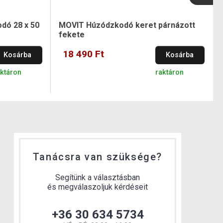
odó 28 x 50
MOVIT Húzódzkodó keret párnázott
fekete
18 490 Ft
Kosárba
Kosárba
aktáron
raktáron
Tanácsra van szüksége?
Segítünk a választásban
és megválaszoljuk kérdéseit
+36 30 634 5734