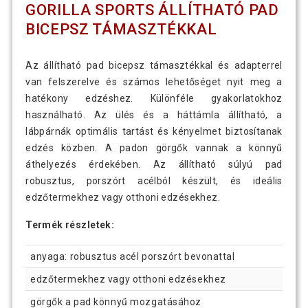
GORILLA SPORTS ÁLLÍTHATÓ PAD
BICEPSZ TÁMASZTÉKKAL
Az állítható pad bicepsz támasztékkal és adapterrel
van felszerelve és számos lehetőséget nyit meg a
hatékony edzéshez. Különféle gyakorlatokhoz
használható. Az ülés és a háttámla állítható, a
lábpárnák optimális tartást és kényelmet biztosítanak
edzés közben. A padon görgők vannak a könnyű
áthelyezés érdekében. Az állítható súlyú pad
robusztus, porszórt acélból készült, és ideális
edzőtermekhez vagy otthoni edzésekhez.
Termék részletek:
anyaga: robusztus acél porszórt bevonattal
edzőtermekhez vagy otthoni edzésekhez
görgők a pad könnyű mozgatásához