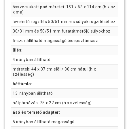
összecsukott pad méretei: 151 x 63 x 114 cm (h x sz
x ma)
levehető rögzítés 50/51 mm-es súlyok rögzítéséhez
30/31 mm és 50/51 mm furatátmérőjű súlyokhoz
5-ször állítható magasságú bicepsztámasz
ülés:
4 irányban állítható
méretek: 44 x 37 cm elöl / 30 cm hátul (h x
szélesség)
háttámla:
13 irányban állítható
hátpárnázás: 75 x 27 cm (h x szélesség)
ásó és temető adapter:
5 irányban állítható magasságú