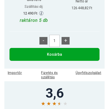
Nettó ár
Szállítási díj:
126 448,82 Ft
12 490 Ft
raktáron 5 db
-
+
Kosárba
Importőr
Fizetés és
Ügyfélszolgálat
szállítás
3,6