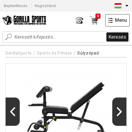
Bejelentkezés
Regisztráció
0
Menu
Keresés
GorillaSports
Sports és Fitness
Súlyzópad