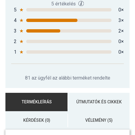
5 értékelés
5
★
0×
4
★
3×
3
★
2×
2
★
0×
1
★
0×
81 az ügyfél az alábbi terméket rendelte
TERMÉKLEÍRÁS
ÚTMUTATÓK ÉS CIKKEK
KÉRDÉSEK (0)
VÉLEMÉNY (5)