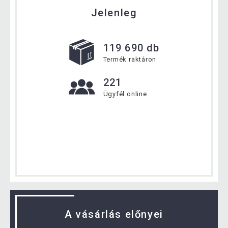
Jelenleg
119 690 db
Termék raktáron
221
Ügyfél online
A vásárlás előnyei