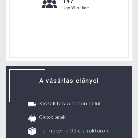
147
Ügyfél online
A vásárlás előnyei
Kiszállítás 5 napon belül
Olcsó árak
Termékeink 99%-a raktáron