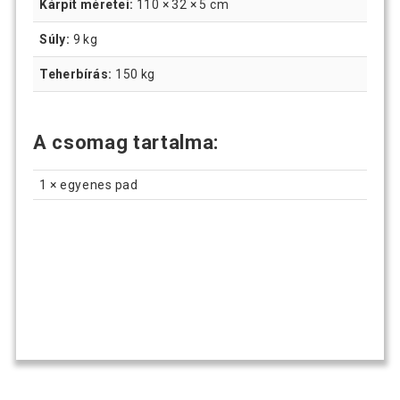
Kárpit méretei:
110 × 32 × 5 cm
Súly:
9 kg
Teherbírás:
150 kg
A csomag tartalma:
1 × egyenes pad