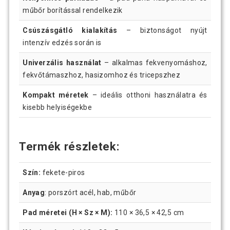
műbőr borítással rendelkezik
Csúszásgátló kialakítás
– biztonságot nyújt
intenzív edzés során is
Univerzális használat
– alkalmas fekvenyomáshoz,
fekvőtámaszhoz, hasizomhoz és tricepszhez
Kompakt méretek
– ideális otthoni használatra és
kisebb helyiségekbe
Termék részletek:
Szín:
fekete-piros
Anyag
: porszórt acél, hab, műbőr
Pad méretei (H × Sz × M):
110 × 36,5 × 42,5 cm