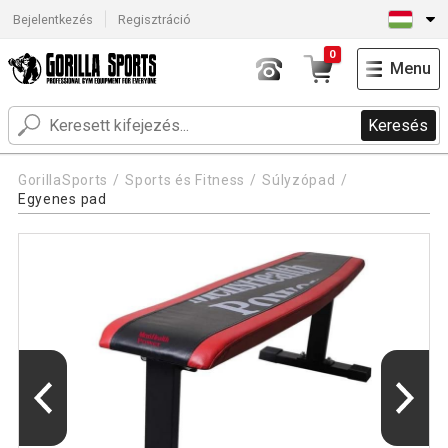
Bejelentkezés
Regisztráció
0
Menu
Keresés
GorillaSports
Sports és Fitness
Súlyzópad
Egyenes pad