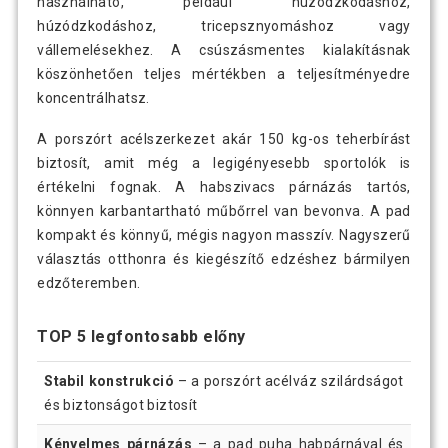
használható, például húzódzkodáshoz,
húzódzkodáshoz, tricepsznyomáshoz vagy
vállemelésekhez. A csúszásmentes kialakításnak
köszönhetően teljes mértékben a teljesítményedre
koncentrálhatsz.
A porszórt acélszerkezet akár 150 kg-os teherbírást
biztosít, amit még a legigényesebb sportolók is
értékelni fognak. A habszivacs párnázás tartós,
könnyen karbantartható műbőrrel van bevonva. A pad
kompakt és könnyű, mégis nagyon masszív. Nagyszerű
választás otthonra és kiegészítő edzéshez bármilyen
edzőteremben.
TOP 5 legfontosabb előny
Stabil konstrukció
– a porszórt acélváz szilárdságot
és biztonságot biztosít
Kényelmes párnázás
– a pad puha habpárnával és