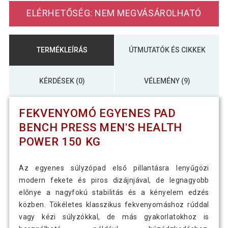
ELÉRHETŐSÉG: NEM MEGVÁSÁROLHATÓ
TERMÉKLEÍRÁS
ÚTMUTATÓK ÉS CIKKEK
KÉRDÉSEK (0)
VÉLEMÉNY (9)
FEKVENYOMÓ EGYENES PAD
BENCH PRESS MEN'S HEALTH
POWER 150 KG
Az egyenes súlyzópad első pillantásra lenyűgözi
modern fekete és piros dizájnjával, de legnagyobb
előnye a nagyfokú stabilitás és a kényelem edzés
közben. Tökéletes klasszikus fekvenyomáshoz rúddal
vagy kézi súlyzókkal, de más gyakorlatokhoz is