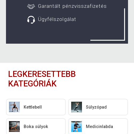
Garantált pénzvisszafizetés
Ügyfélszolgálat
LEGKERESETTEBB
KATEGÓRIÁK
Kettlebell
Súlyzópad
Boka súlyok
Medicinlabda