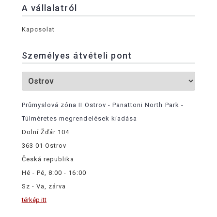
A vállalatról
Kapcsolat
Személyes átvételi pont
Průmyslová zóna II Ostrov - Panattoni North Park -
Túlméretes megrendelések kiadása
Dolní Žďár 104
363 01 Ostrov
Česká republika
Hé - Pé, 8:00 - 16:00
Sz - Va, zárva
térkép itt