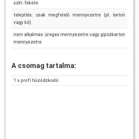
szín: fekete
telepítés: csak megfelelő mennyezetre (pl. beton
vagy kő)
nem alkalmas: üreges mennyezetre vagy gipszkarton
mennyezetre
A csomag tartalma:
1 x profi húzódzkodó