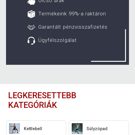
Olcsó árak
Termékeink 99%-a raktáron
Garantált pénzvisszafizetés
Ügyfélszolgálat
LEGKERESETTEBB
KATEGÓRIÁK
Kettlebell
Súlyzópad