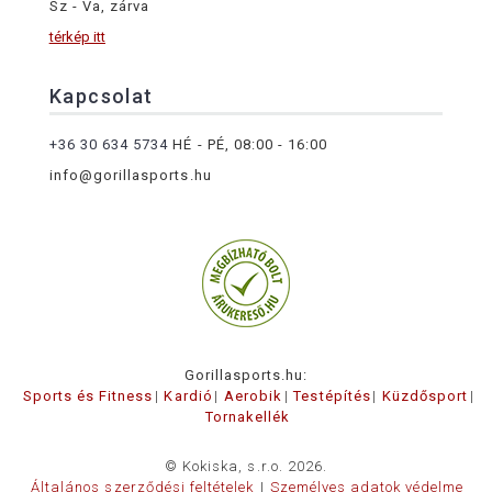
Sz - Va, zárva
térkép itt
Kapcsolat
+36 30 634 5734
HÉ - PÉ, 08:00 - 16:00
info@gorillasports.hu
Gorillasports.hu:
Sports és Fitness
Kardió
Aerobik
Testépítés
Küzdősport
Tornakellék
© Kokiska, s.r.o. 2026.
Általános szerződési feltételek
Személyes adatok védelme