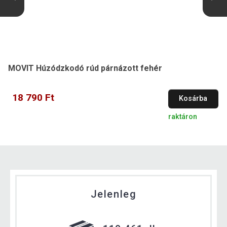
MOVIT Húzódzkodó rúd párnázott fehér
18 790 Ft
Kosárba
raktáron
Jelenleg