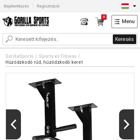
Bejelentkezés
Regisztráció
0
Menu
Keresés
GorillaSports
Sports és Fitness
Húzódzkodó rúd, húzódzkodó keret