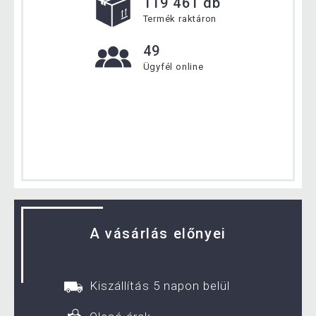
119 461 db
Termék raktáron
49
Ügyfél online
A vásárlás előnyei
Kiszállítás 5 napon belül