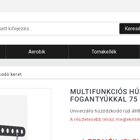
Keres
Aerobik
Tornakellék
kodó keret
MULTIFUNKCIÓS H
FOGANTYÚKKAL 75
Univerzális húzódzkodó rúd állít
A részletesebb leírás megtekinté