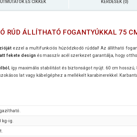
ÚTMUTATÓK ÉS CIKKEK
KÉRDÉSEK (0)
Ó RÚD ÁLLÍTHATÓ FOGANTYÚKKAL 75 C
zióját
ezzel a multifunkciós húzódzkodó rúddal! Az állítható foga
tt fekete design
és masszív acél szerkezet garantálja, hogy otth
élból
, így maximális stabilitást és biztonságot nyújt. 60 cm hosszú,
zokásos lat vagy kábelgéphez a mellékelt karabinerekkel. Karbantar
gazítható.
 kg-ig.
t.