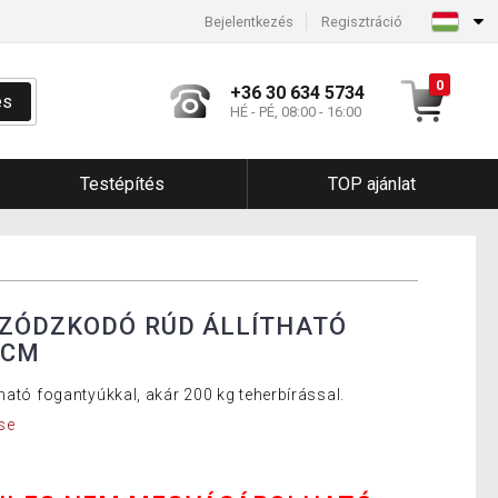
Bejelentkezés
Regisztráció
0
+36 30 634 5734
és
HÉ - PÉ, 08:00 - 16:00
Testépítés
TOP ajánlat
ÚZÓDZKODÓ RÚD ÁLLÍTHATÓ
 CM
ható fogantyúkkal, akár 200 kg teherbírással.
se