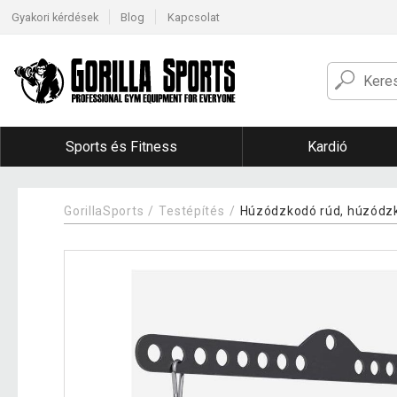
Gyakori kérdések
Blog
Kapcsolat
Sports és Fitness
Kardió
GorillaSports
Testépítés
Húzódzkodó rúd, húzódz