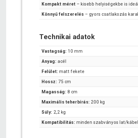
Kompakt méret
– kisebb helyiségekbe is ideál
Könnyű felszerelés
– gyors csatlakozás karab
Technikai adatok
Vastagság:
10 mm
Anyag:
acél
Felület:
matt fekete
Hossz:
75 cm
Magasság:
8 cm
Maximális teherbírás:
200 kg
Súly:
2,2 kg
Kompatibilitás:
minden szabványos lat/kábe