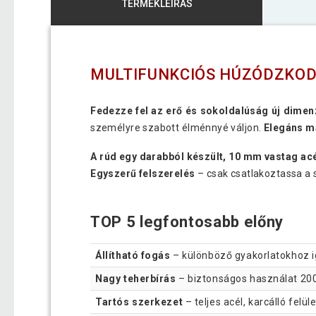
TERMÉKLEÍRÁS
MULTIFUNKCIÓS HÚZÓDZKOD
Fedezze fel az erő és sokoldalúság új dimen
személyre szabott élménnyé váljon.
Elegáns ma
A rúd egy darabból készült, 10 mm vastag ac
Egyszerű felszerelés
– csak csatlakoztassa a s
TOP 5 legfontosabb előny
Állítható fogás
– különböző gyakorlatokhoz i
Nagy teherbírás
– biztonságos használat 200
Tartós szerkezet
– teljes acél, karcálló felüle