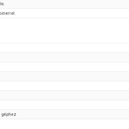
is.
inerrel.
l géphez