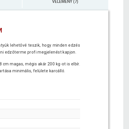
VÉLEMÉNY (7)
M
ntyúk lehetővé teszik, hogy minden edzés
oni edzőterme profi megjelenést kapjon.
 8 cm magas, mégis akár 200 kg-ot is elbír.
tása minimális, felülete karcálló.