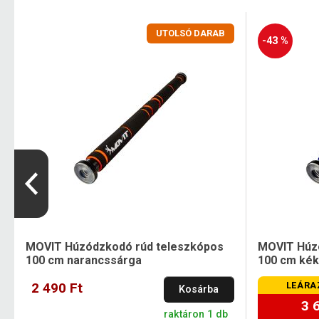
UTOLSÓ DARAB
-43 %
MOVIT Húzódzkodó rúd teleszkópos
MOVIT Húz
100 cm narancssárga
100 cm kék
2 490 Ft
LEÁRA
Kosárba
3 
raktáron 1 db