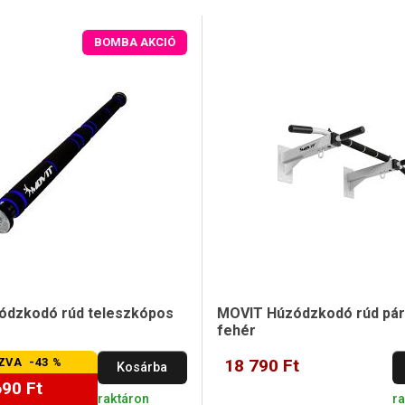
BOMBA AKCIÓ
ódzkodó rúd teleszkópos
MOVIT Húzódzkodó rúd pár
fehér
ZVA -43 %
18 790 Ft
Kosárba
690 Ft
raktáron
r