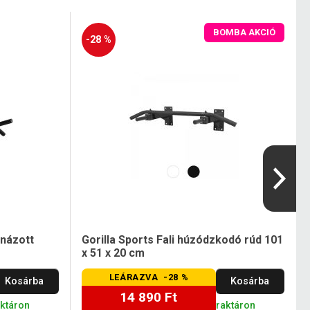
BOMBA AKCIÓ
-28 %
názott
Gorilla Sports Fali húzódzkodó rúd 101
x 51 x 20 cm
LEÁRAZVA -28 %
Kosárba
Kosárba
14 890 Ft
aktáron
raktáron