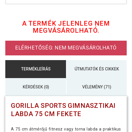
Gorilla Sports Gimnasztikai labda 75 cm
8 390 Ft
kék
A TERMÉK JELENLEG NEM
MEGVÁSÁROLHATÓ.
Gorilla Sports Gimnasztikai labda 75 cm
8 190 Ft
rózsaszín
ELÉRHETŐSÉG: NEM MEGVÁSÁROLHATÓ
Gorilla Sports Gimnasztikai labda 75 cm
8 490 Ft
szürke
TERMÉKLEÍRÁS
ÚTMUTATÓK ÉS CIKKEK
KÉRDÉSEK (0)
VÉLEMÉNY (71)
GORILLA SPORTS GIMNASZTIKAI
LABDA 75 CM FEKETE
A 75 cm átmérőjű fitnesz vagy torna labda a praktikus