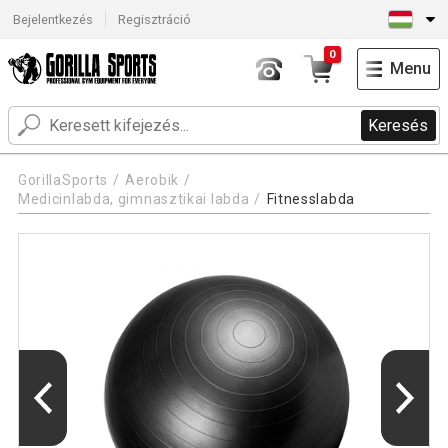
Bejelentkezés
Regisztráció
0
Menu
Keresés
GorillaSports
Aerobik
Medicinlabda, gimnasztikai labda
Fitnesslabda