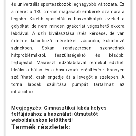
és univerzális sporteszközök legnagyobb változata. Ez
a méret a 180 cm-nél magasabb emberek számára a
legjobb. Kisebb sportolók is használhatják ezeket a
golyókat, de nem minden gyakorlat végezhető ekkora
labdával. A szín kiválasztása ízlés kérdése, de van
értelme különböző méreteket vásárolni, különböző
színekben. Sokan rendszeresen szenvednek
hátproblémáktól, feszültségektől és későbbi
fejfájástól. Másrészt edzőlabdával remekül edzhet.
Ideális a hátsó és a hasi izmok erősítésére. Könnyen
szállítható, csak engedje át a levegőt a szelepen. A
torna labdák szállítása pumpát tartalmaz az
inflációhoz.
Megjegyzés: Gimnasztikai labda helyes
felfújásához a használati útmutatót
weboldalunkon letöltheti!
Termék részletek: