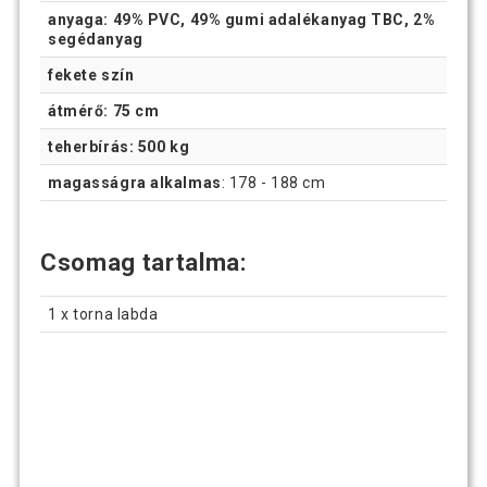
anyaga: 49% PVC, 49% gumi adalékanyag TBC, 2%
segédanyag
fekete szín
átmérő: 75 cm
teherbírás: 500 kg
magasságra alkalmas
: 178 - 188 cm
Csomag tartalma:
1 x torna labda