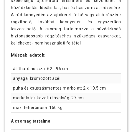
szélességű ajtófélfára erősíthető és kezdődhet a
húzódzkodás. Ideális kar, hát és hasizomzat edzésére.
A rúd könnyedén az ajtókeret felső vagy alsó részére
rögzíthető, továbbá könnyedén és egyszerűen
leszerelhető. A csomag tartalmazza a húzódzkodó
biztonságosabb rögzítéséhez szükséges csavarokat,
kellékeket - nem használati feltétel.
Műszaki adatok:
állítható hossza: 62 - 96 cm
anyaga: krómozott acél
puha és csúszásmentes markolat: 2 x 10,5 cm
markolatok közötti távolság: 27 cm
max. teherbírása: 150 kg
A csomag tartalma: