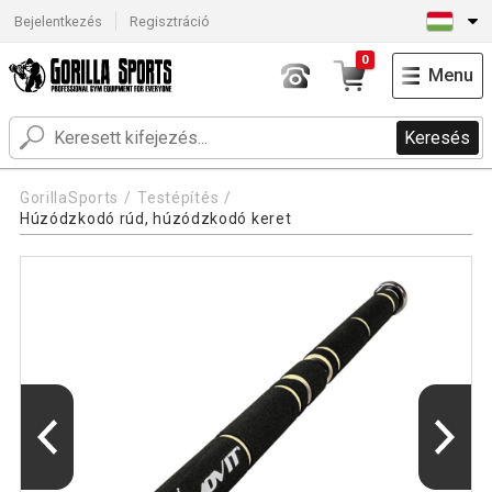
Bejelentkezés
Regisztráció
0
Menu
Keresés
GorillaSports
Testépítés
Húzódzkodó rúd, húzódzkodó keret