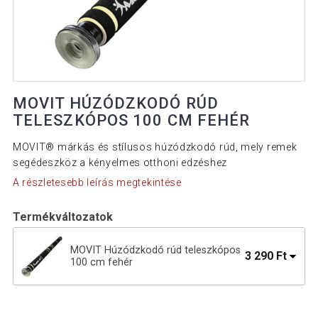
MOVIT HÚZÓDZKODÓ RÚD
TELESZKÓPOS 100 CM FEHÉR
MOVIT® márkás és stílusos húzódzkodó rúd, mely remek
segédeszköz a kényelmes otthoni edzéshez
A részletesebb leírás megtekintése
Termékváltozatok
MOVIT Húzódzkodó rúd teleszkópos
3 290 Ft
100 cm fehér
6 490 Ft
MOVIT Húzódzkodó rúd teleszkópos
3 690 Ft
100 cm kék