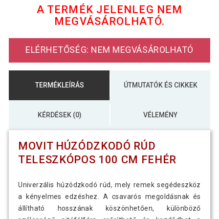
A TERMÉK JELENLEG NEM
MEGVÁSÁROLHATÓ.
MOVIT Húzódzkodó rúd teleszkópos
2 490 Ft
100 cm narancssárga
ELÉRHETŐSÉG: NEM MEGVÁSÁROLHATÓ
TERMÉKLEÍRÁS
ÚTMUTATÓK ÉS CIKKEK
KÉRDÉSEK (0)
VÉLEMÉNY
MOVIT HÚZÓDZKODÓ RÚD
TELESZKÓPOS 100 CM FEHÉR
Univerzális húzódzkodó rúd, mely remek segédeszköz
a kényelmes edzéshez. A csavarós megoldásnak és
állítható hosszának köszönhetően, különböző