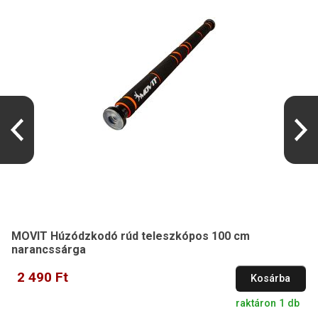
MOVIT Húzódzkodó rúd teleszkópos 100 cm
narancssárga
2 490 Ft
Kosárba
raktáron 1 db