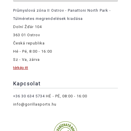
Průmyslová zóna II Ostrov - Panattoni North Park -
Túlméretes megrendelések kiadása
Dolní Žďár 104
363 01 Ostrov
Česká republika
Hé - Pé, 8:00 - 16:00
Sz - Va, zárva
térkép itt
Kapcsolat
+36 30 634 5734
HÉ - PÉ, 08:00 - 16:00
info@gorillasports.hu