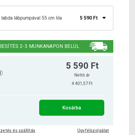
labda lábpumpával 55 cm lila
5 590 Ft
 lábpumpával MOVIT® 55 cm fekete
5 590 Ft
BESÍTÉS 2-3 MUNKANAPON BELÜL
 lábpumpával MOVIT® 55 cm kék
7 590 Ft
5 590 Ft
Nettó ár
4 401,57 Ft
 lábpumpával MOVIT® 55 cm piros
5 490 Ft
Kosárba
 labda lábpumpával 55 cm rózsaszín
5 590 Ft
izetés és szállítás
Ügyfélszolgálat