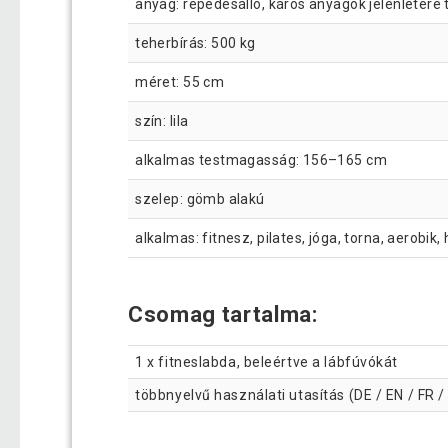
anyag: repedésálló, káros anyagok jelenlétére 
teherbírás: 500 kg
méret: 55 cm
szín: lila
alkalmas testmagasság: 156–165 cm
szelep: gömb alakú
alkalmas: fitnesz, pilates, jóga, torna, aerobi
Csomag tartalma:
1 x fitneslabda, beleértve a lábfúvókát
többnyelvű használati utasítás (DE / EN / FR / 