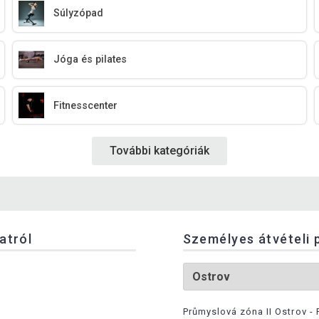
Súlyzópad
Jóga és pilates
Fitnesscenter
További kategóriák
latról
Személyes átvételi 
Průmyslová zóna II Ostrov - 