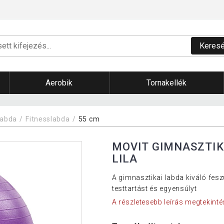
Keres
Aerobik
Tornakellék
labda
Fitnesslabda
55 cm
MOVIT GIMNASZTIK
LILA
A gimnasztikai labda kiváló feszü
testtartást és egyensúlyt
A részletesebb leírás megtekinté