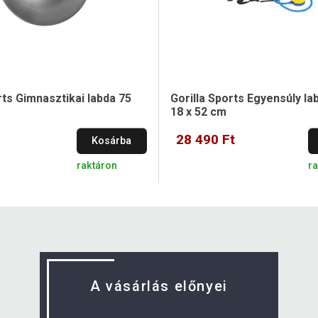
rts Gimnasztikai labda 75
Gorilla Sports Egyensúly l
18 x 52 cm
28 490 Ft
Kosárba
raktáron
ra
A vásárlás előnyei