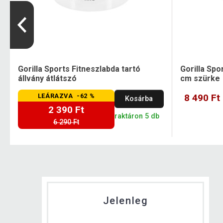
Gorilla Sports Fitneszlabda tartó
Gorilla Spo
állvány átlátszó
cm szürke
LEÁRAZVA -62 %
8 490 Ft
Kosárba
2 390 Ft
raktáron 5 db
6 290 Ft
Jelenleg