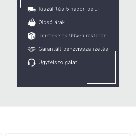
Kiszállítás 5 napon belül
Olcsó árak
Termékeink 99%-a raktáron
Garantált pénzvisszafizetés
Ügyfélszolgálat