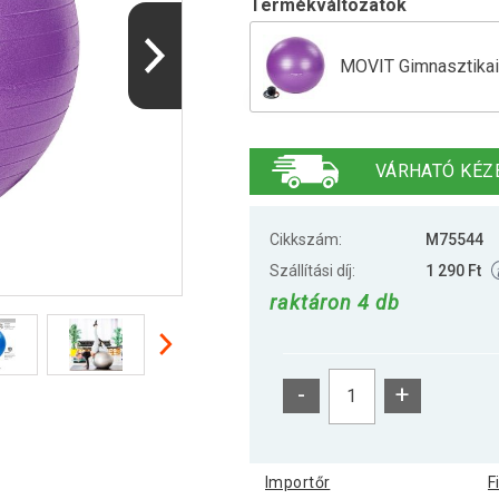
Termékváltozatok
MOVIT Gimnasztikai 
Gimnasztikai labda
VÁRHATÓ KÉZ
Gimnasztikai labda
Cikkszám:
M75544
Szállítási díj:
1 290 Ft
raktáron 4 db
Gimnasztikai labda
-
+
MOVIT Gimnasztikai
Importőr
F