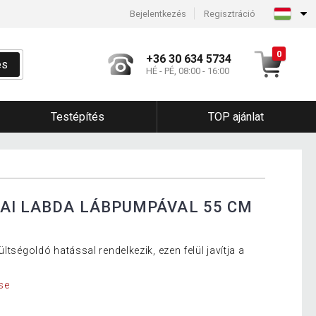
Bejelentkezés
Regisztráció
0
+36 30 634 5734
és
HÉ - PÉ, 08:00 - 16:00
Testépítés
TOP ajánlat
AI LABDA LÁBPUMPÁVAL 55 CM
ltségoldó hatással rendelkezik, ezen felül javítja a
se