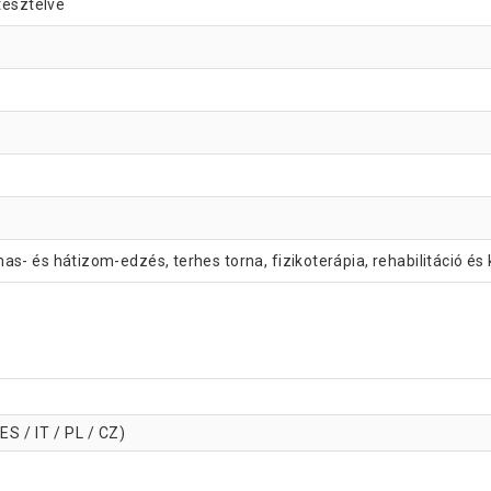
tesztelve
k, has- és hátizom-edzés, terhes torna, fizikoterápia, rehabilitáció 
ES / IT / PL / CZ)