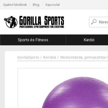
Gyakori kérdések
Blog
Kapcsolat
Sports és Fitness
Kardió
GorillaSports
Aerobik
Medicinlabda, gimnasztikai 