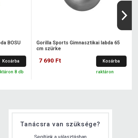
abda BOSU
Gorilla Sports Gimnasztikai labda 65
cm szürke
7 690 Ft
Kosárba
Kosárba
ktáron 8 db
raktáron
Tanácsra van szüksége?
Segítünk a választásban