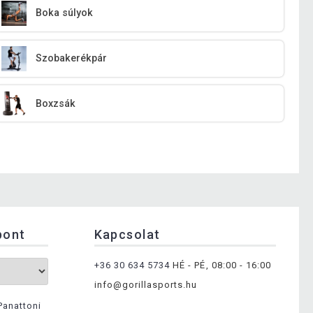
Boka súlyok
Szobakerékpár
Boxzsák
pont
Kapcsolat
+36 30 634 5734
HÉ - PÉ, 08:00 - 16:00
info@gorillasports.hu
Panattoni