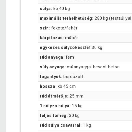
súlya:
kb 40 kg
maximális terhelhetőség:
280 kg (testsúllyal
szín:
fekete/fehér
kárpitozás:
műbőr
egykezes súlyzókészle
t 30 kg
rúd anyaga:
fém
súly anyaga:
műanyaggal bevont beton
fogantyúk:
bordázott
hossza:
kb 45 cm
rúd átmérője:
25 mm
1 súlyzó súlya:
15 kg
teljes tömeg:
30 kg
rúd súlya csavarral:
1 kg