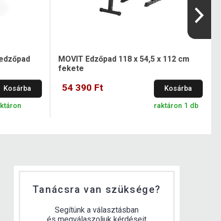
 edzőpad
MOVIT Edzőpad 118 x 54,5 x 112 cm
fekete
54 390 Ft
Kosárba
Kosárba
aktáron
raktáron 1 db
Tanácsra van szüksége?
Segítünk a választásban
és megválaszoljuk kérdéseit