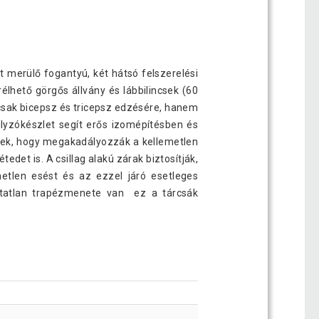
t merülő fogantyú, két hátsó felszerelési
rélhető görgős állvány és lábbilincsek (60
csak bicepsz és tricepsz edzésére, hanem
úlyzókészlet segít erős izomépítésben és
ttek, hogy megakadályozzák a kellemetlen
det is. A csillag alakú zárak biztosítják,
etlen esést és az ezzel járó esetleges
hatatlan trapézmenete van ez a tárcsák