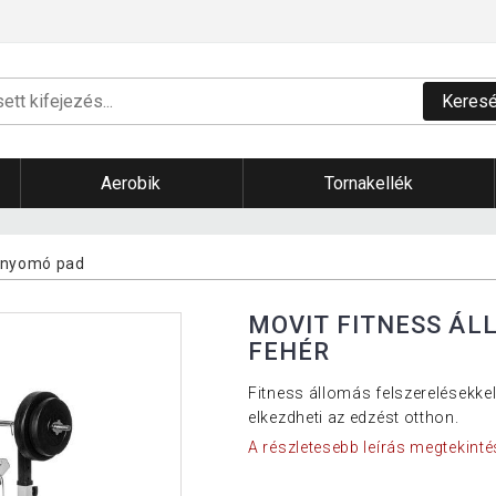
Keres
Aerobik
Tornakellék
enyomó pad
MOVIT FITNESS ÁL
FEHÉR
Fitness állomás felszerelésekkel
elkezdheti az edzést otthon.
A részletesebb leírás megtekinté