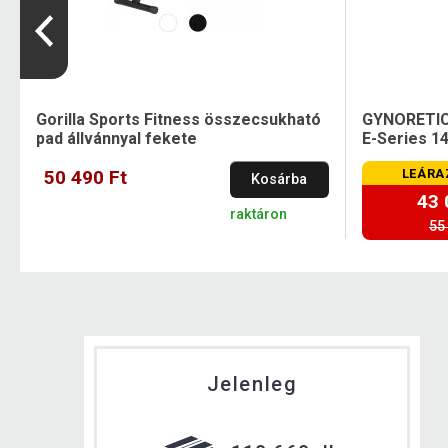
Gorilla Sports Fitness összecsukható
GYNORETICS
pad állvánnyal fekete
E-Series 1
50 490 Ft
LEÁRA
Kosárba
43 
raktáron
55
Jelenleg