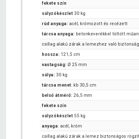
fekete szín
súlyzókészlet
30 kg
rúd anyaga:
acél, krómozott és recézett
tárcsa anyaga:
betonkeverékkel töltött műa
csillag alakú zárak a lemezhez való biztonsá
hossza:
121,5 cm
vastagság:
Ø 25 mm
súlya:
30 kg
tárcsa menet
: kb 30,5 cm
belső átmérő:
26,5 mm
fekete szín
súlyzókészlet
55 kg
anyaga
: acél, króm
csillag alakú zárak a lemez biztonságos rögz