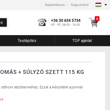
Bejelentkezés
Regisztráció
0
+36 30 634 5734
és
HÉ - PÉ, 08:00 - 16:00
Testépítés
TOP ajánlat
LOMÁS + SÚLYZÓ SZETT 115 KG
 otthoni edzőterméhez. Ezzel a készlettel azonnal
se