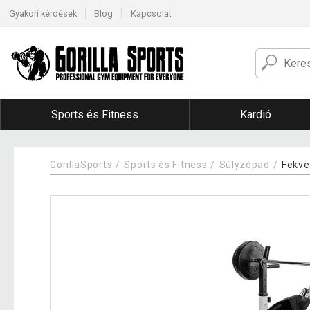
Gyakori kérdések
Blog
Kapcsolat
Sports és Fitness
Kardió
GorillaSports
Sports és Fitness
Súlyzópad
Fekv