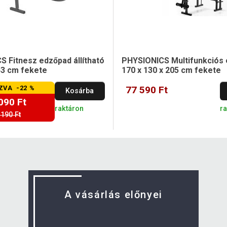
 Fitnesz edzőpad állítható
PHYSIONICS Multifunkciós
43 cm fekete
170 x 130 x 205 cm fekete
ZVA -22 %
77 590 Ft
Kosárba
090 Ft
raktáron
r
 190 Ft
A vásárlás előnyei