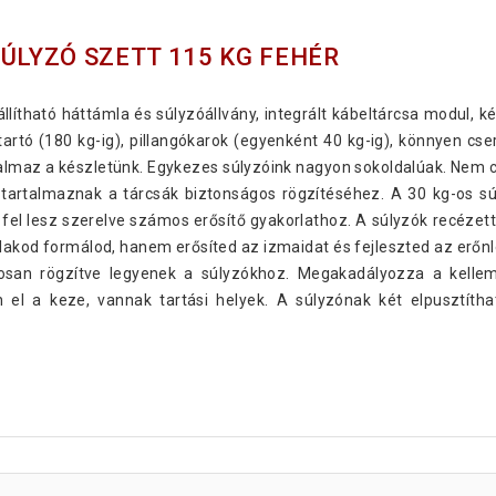
ÚLYZÓ SZETT 115 KG FEHÉR
lítható háttámla és súlyzóállvány, integrált kábeltárcsa modul, ké
tartó (180 kg-ig), pillangókarok (egyenként 40 kg-ig), könnyen cse
talmaz a készletünk. Egykezes súlyzóink nagyon sokoldalúak. Nem 
t tartalmaznak a tárcsák biztonságos rögzítéséhez. A 30 kg-os s
n fel lesz szerelve számos erősítő gyakorlathoz. A súlyzók recéze
akod formálod, hanem erősíted az izmaidat és fejleszted az erőnléte
osan rögzítve legyenek a súlyzókhoz. Megakadályozza a kellem
 el a keze, vannak tartási helyek. A súlyzónak két elpusztít