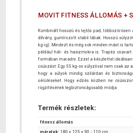
MOVIT FITNESS ÁLLOMÁS + S
Kombinált hosszú és lejtős pad, többszörösen ál
állvány, gumírozott stabil lábak. Hosszú súlyzó
kg-ig). Mindezt és még sok minden mást is tar
például hát- és hasizmokra is. Trapéz csavar
formában maradni. Ezzel a készlettel ideálisa
csúszást. Egy 55 kg-os súlyzóval nem csak az al
hogy a súlyok mindig szilárdan és biztonság
sérüléseket. Hogy edzés közben ne csússzon
rögzítésének legbiztonságosabb módja.
Termék részletek:
fitnesz állomás
méretek:
180 x 125 x 90 - 110 cm