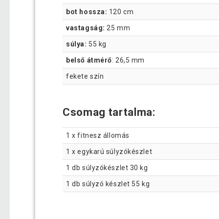
bot hossza:
120 cm
vastagság:
25 mm
súlya:
55 kg
belső átmérő
: 26,5 mm
fekete szín
Csomag tartalma:
1 x fitnesz állomás
1 x egykarú súlyzókészlet
1 db súlyzókészlet 30 kg
1 db súlyzó készlet 55 kg