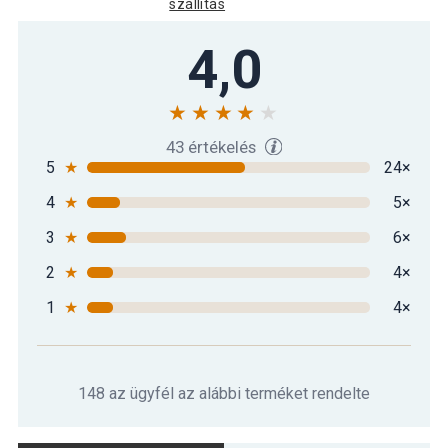
szállítás
4,0
43 értékelés
5
★
24×
4
★
5×
3
★
6×
2
★
4×
1
★
4×
148 az ügyfél az alábbi terméket rendelte