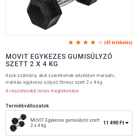
(43 értékelés)
MOVIT EGYKEZES GUMISÚLYZÓ
SZETT 2 X 4 KG
Azok számára, akik szeretnének edzésben maradni,
márkás egykezes súlyzó fitnesz szett 2 x 4 kg
A részletesebb leírás megtekintése
Termékváltozatok
MOVIT Egykezes gumisúlyzó szett
11 490 Ft
2 x 4 kg