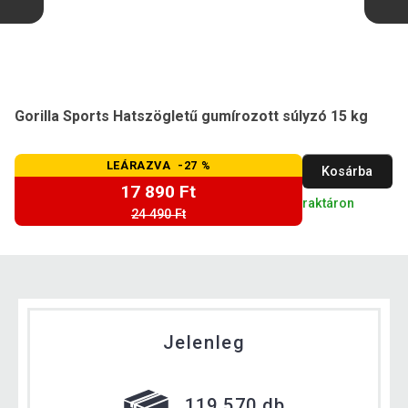
Gorilla Sports Hatszögletű gumírozott súlyzó 15 kg
LEÁRAZVA -27 %
Kosárba
17 890 Ft
raktáron
24 490 Ft
Jelenleg
119 570 db