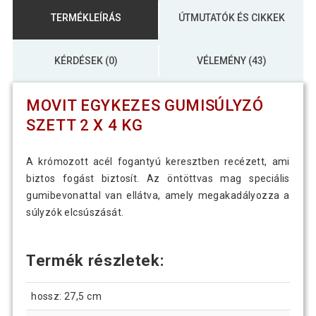
TERMÉKLEÍRÁS
ÚTMUTATÓK ÉS CIKKEK
KÉRDÉSEK (0)
VÉLEMÉNY (43)
MOVIT EGYKEZES GUMISÚLYZÓ
SZETT 2 X 4 KG
A krómozott acél fogantyú keresztben recézett, ami
biztos fogást biztosít. Az öntöttvas mag speciális
gumibevonattal van ellátva, amely megakadályozza a
súlyzók elcsúszását.
Termék részletek:
hossz: 27,5 cm