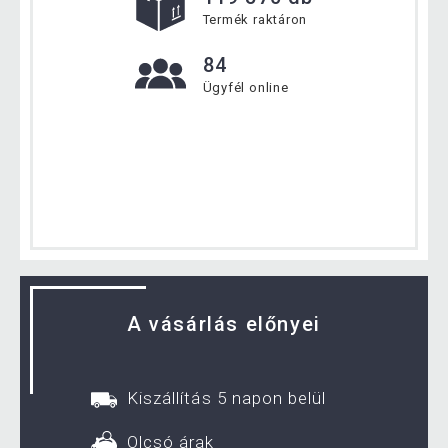
Termék raktáron
84
Ügyfél online
A vásárlás előnyei
Kiszállítás 5 napon belül
Olcsó árak