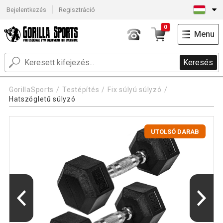
Bejelentkezés
Regisztráció
0
Menu
Keresés
GorillaSports
Testépítés
Fix súlyú súlyzó
Hatszögletű súlyzó
UTOLSÓ DARAB