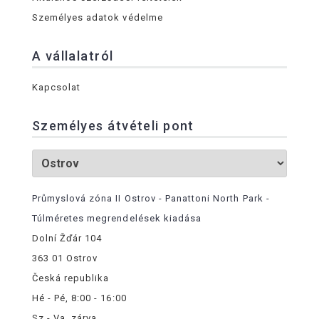
Személyes adatok védelme
A vállalatról
Kapcsolat
Személyes átvételi pont
Průmyslová zóna II Ostrov - Panattoni North Park -
Túlméretes megrendelések kiadása
Dolní Žďár 104
363 01 Ostrov
Česká republika
Hé - Pé, 8:00 - 16:00
Sz - Va, zárva