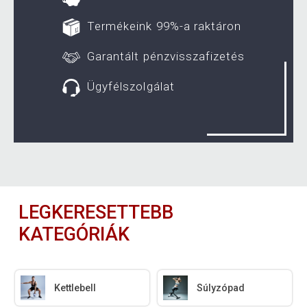
Termékeink 99%-a raktáron
Garantált pénzvisszafizetés
Ügyfélszolgálat
LEGKERESETTEBB
KATEGÓRIÁK
Kettlebell
Súlyzópad