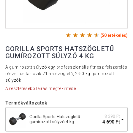
(50 értékelés)
GORILLA SPORTS HATSZÖGLETŰ
GUMÍROZOTT SÚLYZÓ 4 KG
A gumirozott súlyzó egy professzionális fitnesz felszerelés
része. Ide tartozik 21 hatszögletű, 2-50 kg gumirozott
súlyzók.
A részletesebb leírás megtekintése
Termékváltozatok
8 390 Ft
Gorilla Sports Hatszögletű
4 690 Ft
gumírozott súlyzó 4 kg