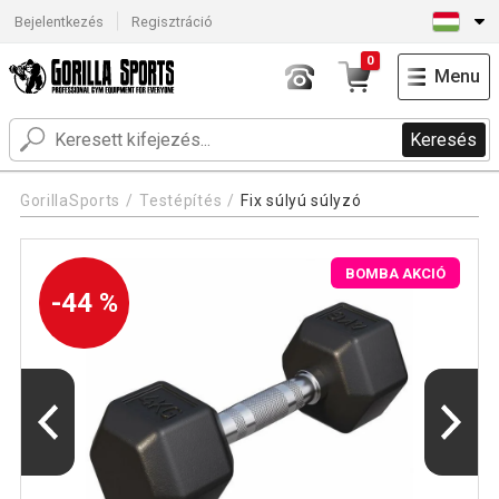
Bejelentkezés
Regisztráció
0
Menu
Keresés
GorillaSports
Testépítés
Fix súlyú súlyzó
BOMBA AKCIÓ
-44 %