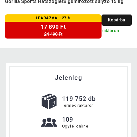
Gorilla Sports Hatszögletű gumírozott súlyzó 15 kg
LEÁRAZVA -27 %
Kosárba
17 890 Ft
raktáron
24 490 Ft
Jelenleg
119 752 db
Termék raktáron
109
Ügyfél online