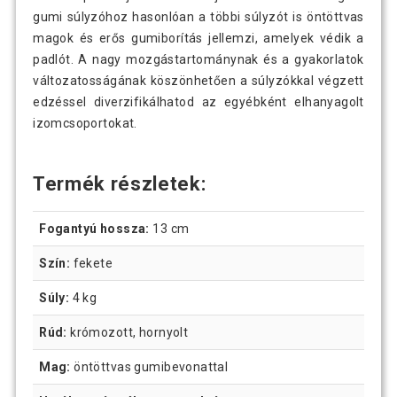
gumi súlyzóhoz hasonlóan a többi súlyzót is öntöttvas
magok és erős gumiborítás jellemzi, amelyek védik a
padlót. A nagy mozgástartománynak és a gyakorlatok
változatosságának köszönhetően a súlyzókkal végzett
edzéssel diverzifikálhatod az egyébként elhanyagolt
izomcsoportokat.
Termék részletek:
Fogantyú hossza:
13 cm
Szín:
fekete
Súly:
4 kg
Rúd:
krómozott, hornyolt
Mag:
öntöttvas gumibevonattal