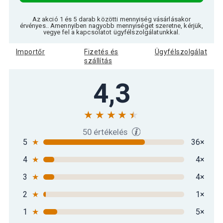
Az akció 1 és 5 darab közötti mennyiség vásárlásakor
Gorilla Sports Hatszögletű gumírozott
érvényes.. Amennyiben nagyobb mennyiséget szeretne, kérjük,
31 390 Ft
súlyzó 22,5 kg
vegye fel a kapcsolatot ügyfélszolgálatunkkal.
Importőr
Fizetés és
Ügyfélszolgálat
szállítás
Gorilla Sports Hatszögletű gumírozott
34 790 Ft
súlyzó 25 kg
4,3
Gorilla Sports Hatszögletű gumírozott
38 290 Ft
súlyzó 27,5 kg
50 értékelés
5
★
36×
Gorilla Sports Hatszögletű gumírozott
41 490 Ft
súlyzó 30 kg
4
★
4×
3
★
4×
Gorilla Sports Hatszögletű gumírozott
45 990 Ft
súlyzó 32,5 kg
2
★
1×
1
★
5×