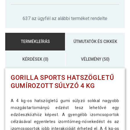
Gorilla Sports Hatszögletű gumírozott
55 390 Ft
súlyzó 40 kg
637 az ügyfél az alábbi terméket rendelte
Gorilla Sports Hatszögletű gumírozott
63 090 Ft
súlyzó 45 kg
TERMÉKLEÍRÁS
ÚTMUTATÓK ÉS CIKKEK
12 190 Ft
Gorilla Sports Hatszögletű gumírozott
7 090 Ft
súlyzó 6 kg
KÉRDÉSEK (0)
VÉLEMÉNY (50)
Gorilla Sports Hatszögletű gumírozott
11 790 Ft
GORILLA SPORTS HATSZÖGLETŰ
súlyzó10 kg
GUMÍROZOTT SÚLYZÓ 4 KG
Gorilla Sports Hatszögletű gumírozott
14 690 Ft
súlyzó12,5 kg
A 4 kg-os hatszögletű gumi súlyzó sokkal nagyobb
mozgástartományú edzést tesz lehetővé egy
edzőeszközhöz képest. A gyengébb izomcsoportok
célzásával egyenletes izomtömeg-növekedést és az
izomcsoportok jobb interakcióját érheted el. A 4 kg-os