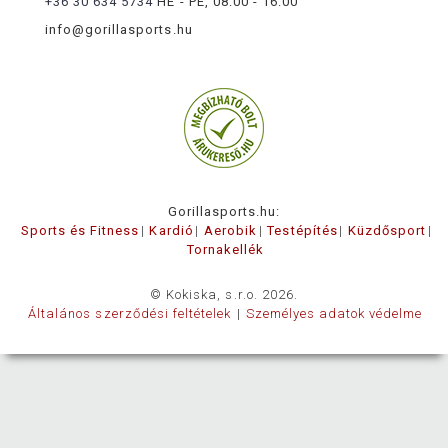
+36 30 634 5734
HÉ - PÉ, 08:00 - 16:00
info@gorillasports.hu
Gorillasports.hu:
Sports és Fitness
Kardió
Aerobik
Testépítés
Küzdősport
Tornakellék
© Kokiska, s.r.o. 2026.
Általános szerződési feltételek
Személyes adatok védelme