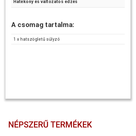
Hatékony és változatos edzés
A csomag tartalma:
1 x hatszögletű súlyzó
NÉPSZERŰ TERMÉKEK