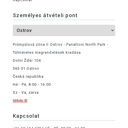
Személyes átvételi pont
Průmyslová zóna II Ostrov - Panattoni North Park -
Túlméretes megrendelések kiadása
Dolní Žďár 104
363 01 Ostrov
Česká republika
Hé - Pé, 8:00 - 16:00
Sz - Va, zárva
térkép itt
Kapcsolat