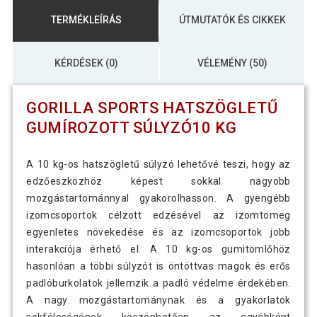
8 390 Ft
Gorilla Sports Hatszögletű gumírozott
4 690 Ft
súlyzó 4 kg
TERMÉKLEÍRÁS
ÚTMUTATÓK ÉS CIKKEK
Gorilla Sports Hatszögletű gumírozott
KÉRDÉSEK (0)
VÉLEMÉNY (50)
55 390 Ft
súlyzó 40 kg
GORILLA SPORTS HATSZÖGLETŰ
Gorilla Sports Hatszögletű gumírozott
63 090 Ft
GUMÍROZOTT SÚLYZÓ10 KG
súlyzó 45 kg
A 10 kg-os hatszögletű súlyzó lehetővé teszi, hogy az
12 190 Ft
Gorilla Sports Hatszögletű gumírozott
edzőeszközhöz képest sokkal nagyobb
7 090 Ft
súlyzó 6 kg
mozgástartománnyal gyakorolhasson. A gyengébb
izomcsoportok célzott edzésével az izomtömeg
Gorilla Sports Hatszögletű gumírozott
egyenletes növekedése és az izomcsoportok jobb
14 690 Ft
súlyzó12,5 kg
interakciója érhető el. A 10 kg-os gumitömlőhöz
hasonlóan a többi súlyzót is öntöttvas magok és erős
padlóburkolatok jellemzik a padló védelme érdekében.
A nagy mozgástartománynak és a gyakorlatok