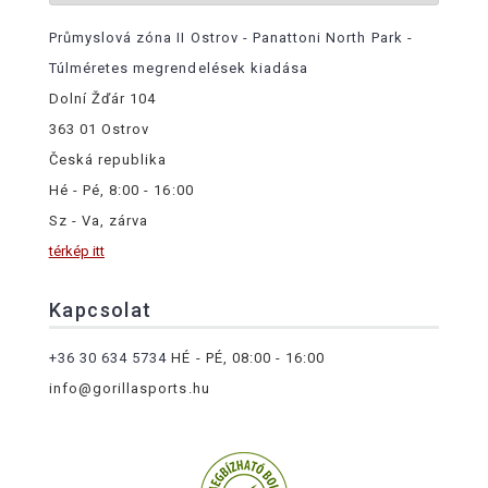
Průmyslová zóna II Ostrov - Panattoni North Park -
Túlméretes megrendelések kiadása
Dolní Žďár 104
363 01 Ostrov
Česká republika
Hé - Pé, 8:00 - 16:00
Sz - Va, zárva
térkép itt
Kapcsolat
+36 30 634 5734
HÉ - PÉ, 08:00 - 16:00
info@gorillasports.hu