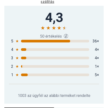
szállítás
Gorilla Sports Hatszögletű gumírozott
4,3
31 390 Ft
súlyzó 22,5 kg
Gorilla Sports Hatszögletű gumírozott
34 790 Ft
súlyzó 25 kg
50 értékelés
5
★
36×
4
★
4×
Gorilla Sports Hatszögletű gumírozott
38 290 Ft
súlyzó 27,5 kg
3
★
4×
2
★
1×
Gorilla Sports Hatszögletű gumírozott
41 490 Ft
súlyzó 30 kg
1
★
5×
Gorilla Sports Hatszögletű gumírozott
45 990 Ft
súlyzó 32,5 kg
1003 az ügyfél az alábbi terméket rendelte