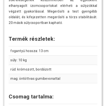
sokféleségének köszönhetően az egyébként
elhanyagolt izomcsoportokat elérheti a súlyzókkal
végzett gyakorlással. Megerősíti a test gyengébb
oldalát, és kifejezetten megerősíti a törzs stabilitását.
20 másik súlycsoportban kapható.
Termék részletek:
fogantyú hossza: 13 cm
súly: 10 kg
rúd: krómozott, bordázott
mag: öntöttvas gumibevonattal
Csomag tartalma: