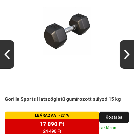
Gorilla Sports Hatszögletű gumírozott súlyzó 15 kg
LEÁRAZVA -27 %
Kosárba
17 890 Ft
raktáron
24 490 Ft