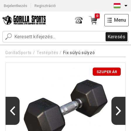
Bejelentkezés
Regisztráció
0
Menu
Keresés
GorillaSports
Testépítés
Fix súlyú súlyzó
SZUPER ÁR