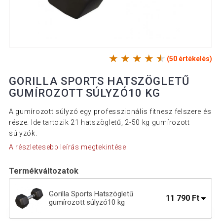
(50 értékelés)
GORILLA SPORTS HATSZÖGLETŰ
GUMÍROZOTT SÚLYZÓ10 KG
A gumírozott súlyzó egy professzionális fitnesz felszerelés
része. Ide tartozik 21 hatszögletű, 2-50 kg gumírozott
súlyzók.
A részletesebb leírás megtekintése
Termékváltozatok
Gorilla Sports Hatszögletű
11 790 Ft
gumírozott súlyzó10 kg