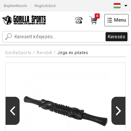
Bejelentkezés
Regisztráció
0
Menu
Keresés
GorillaSports
Aerobik
Jóga és pilates