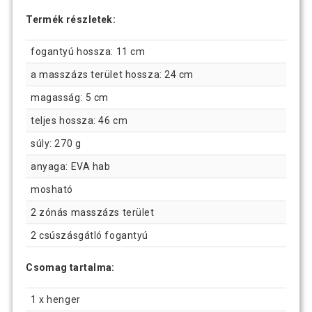
Termék részletek:
fogantyú hossza: 11 cm
a masszázs terület hossza: 24 cm
magasság: 5 cm
teljes hossza: 46 cm
súly: 270 g
anyaga: EVA hab
mosható
2 zónás masszázs terület
2 csúszásgátló fogantyú
Csomag tartalma:
1 x henger