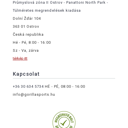
Průmyslová zóna II Ostrov - Panattoni North Park -
Túlméretes megrendelések kiadása
Dolní Žďár 104
363 01 Ostrov
Česká republika
Hé - Pé, 8:00 - 16:00
Sz - Va, zárva
térkép itt
Kapcsolat
+36 30 634 5734
HÉ - PÉ, 08:00 - 16:00
info@gorillasports.hu