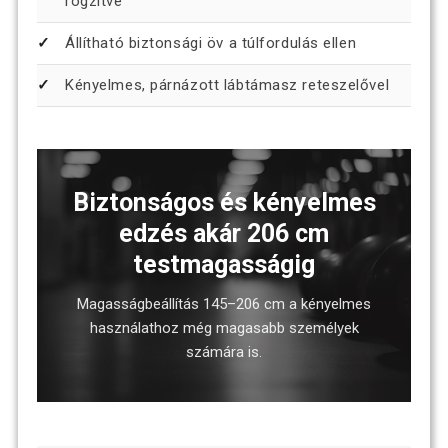
rögzítve
Állítható biztonsági öv a túlfordulás ellen
Kényelmes, párnázott lábtámasz reteszelővel
Biztonságos és kényelmes
edzés akár 206 cm
testmagasságig
Magasságbeállítás 145–206 cm a kényelmes
használathoz még magasabb személyek
számára is.