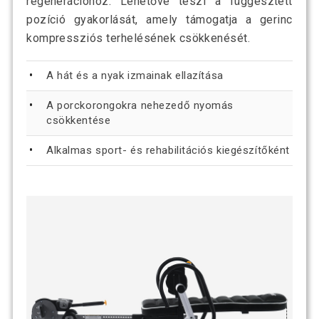
regenerációhoz. Lehetővé teszi a függesztett
pozíció gyakorlását, amely támogatja a gerinc
kompressziós terhelésének csökkenését.
A hát és a nyak izmainak ellazítása
A porckorongokra nehezedő nyomás
csökkentése
Alkalmas sport- és rehabilitációs kiegészítőként