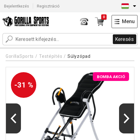
Bejelentkezés
Regisztráció
0
Menu
Keresés
GorillaSports
Testépítés
Súlyzópad
BOMBA AKCIÓ
-31 %