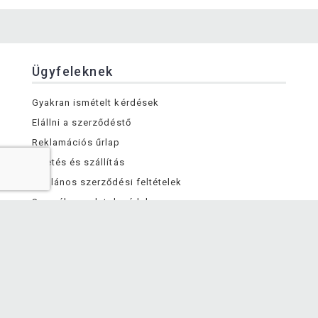
Ügyfeleknek
Gyakran ismételt kérdések
Elállni a szerződéstő
Reklamációs űrlap
Fizetés és szállítás
Általános szerződési feltételek
Személyes adatok védelme
A vállalatról
Kapcsolat
Személyes átvételi pont