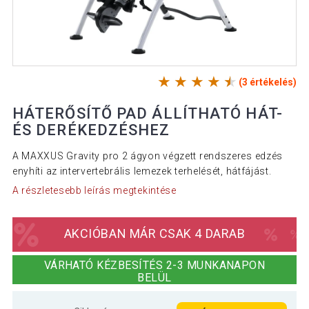
(3 értékelés)
HÁTERŐSÍTŐ PAD ÁLLÍTHATÓ HÁT-
ÉS DERÉKEDZÉSHEZ
A MAXXUS Gravity pro 2 ágyon végzett rendszeres edzés
enyhíti az intervertebrális lemezek terhelését, hátfájást.
A részletesebb leírás megtekintése
AKCIÓBAN MÁR CSAK 4 DARAB
VÁRHATÓ KÉZBESÍTÉS 2-3 MUNKANAPON
BELÜL