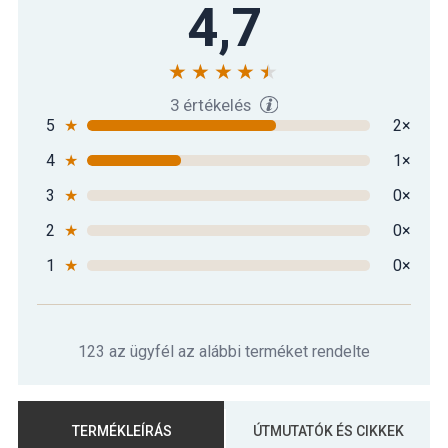
4,7
3 értékelés
5
★
2×
4
★
1×
3
★
0×
2
★
0×
1
★
0×
123 az ügyfél az alábbi terméket rendelte
TERMÉKLEÍRÁS
ÚTMUTATÓK ÉS CIKKEK