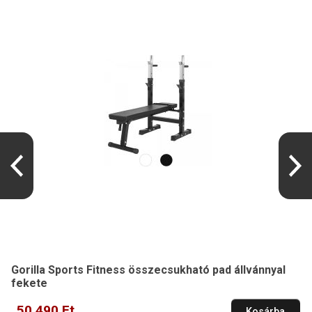
Gorilla Sports Fitness összecsukható pad állvánnyal
fekete
50 490 Ft
Kosárba