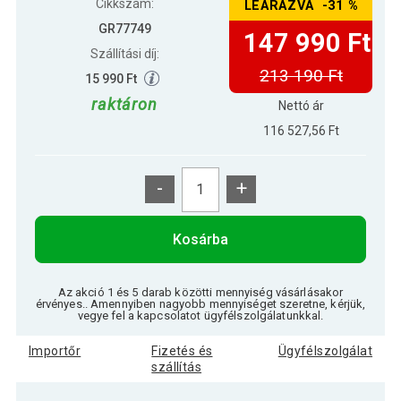
Cikkszám:
LEÁRAZVA -31 %
GR77749
147 990 Ft
Szállítási díj:
213 190 Ft
15 990 Ft
raktáron
Nettó ár
116 527,56 Ft
-
+
Kosárba
Az akció 1 és 5 darab közötti mennyiség vásárlásakor
érvényes.. Amennyiben nagyobb mennyiséget szeretne, kérjük,
vegye fel a kapcsolatot ügyfélszolgálatunkkal.
Importőr
Fizetés és
Ügyfélszolgálat
szállítás