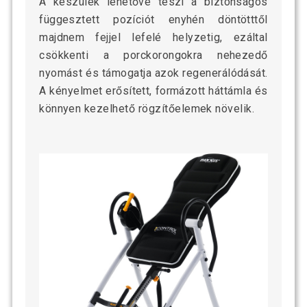
A készülék lehetővé teszi a biztonságos
függesztett pozíciót enyhén döntötttől
majdnem fejjel lefelé helyzetig, ezáltal
csökkenti a porckorongokra nehezedő
nyomást és támogatja azok regenerálódását.
A kényelmet erősített, formázott háttámla és
könnyen kezelhető rögzítőelemek növelik.