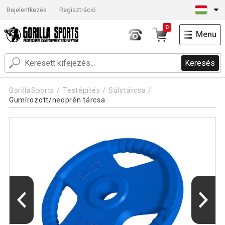
Bejelentkezés
Regisztráció
0
Menu
Keresés
GorillaSports
Testépítés
Súlytárcsa
Gumírozott/neoprén tárcsa