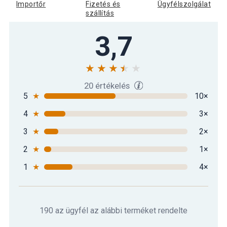
Importőr
Fizetés és
Ügyfélszolgálat
szállítás
3,7
20 értékelés
5
★
10×
4
★
3×
3
★
2×
2
★
1×
1
★
4×
190 az ügyfél az alábbi terméket rendelte