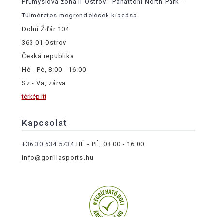
Průmyslová zóna II Ostrov - Panattoni North Park -
Túlméretes megrendelések kiadása
Dolní Žďár 104
363 01 Ostrov
Česká republika
Hé - Pé, 8:00 - 16:00
Sz - Va, zárva
térkép itt
Kapcsolat
+36 30 634 5734
HÉ - PÉ, 08:00 - 16:00
info@gorillasports.hu