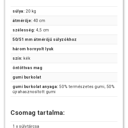
súlya:
20 kg
átmérője:
40 cm
szélesség:
4,5 cm
50/51 mm átmérőjű súlyzókhoz
három hornyolt lyuk
szín:
kék
öntöttvas mag
gumi burkolat
gumi burkolat anyaga:
50% természetes gumi, 50%
újrahasznosított gumi
Csomag tartalma:
1 x súlytárcsa