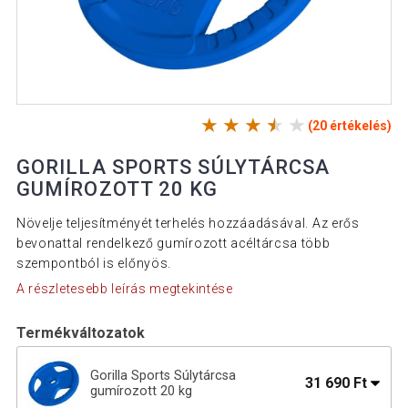
(20 értékelés)
GORILLA SPORTS SÚLYTÁRCSA
GUMÍROZOTT 20 KG
Növelje teljesítményét terhelés hozzáadásával. Az erős
bevonattal rendelkező gumírozott acéltárcsa több
szempontból is előnyös.
A részletesebb leírás megtekintése
Termékváltozatok
Gorilla Sports Súlytárcsa
31 690 Ft
gumírozott 20 kg