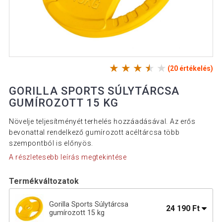
(20 értékelés)
GORILLA SPORTS SÚLYTÁRCSA
GUMÍROZOTT 15 KG
Növelje teljesítményét terhelés hozzáadásával. Az erős
bevonattal rendelkező gumírozott acéltárcsa több
szempontból is előnyös.
A részletesebb leírás megtekintése
Termékváltozatok
Gorilla Sports Súlytárcsa
24 190 Ft
gumírozott 15 kg