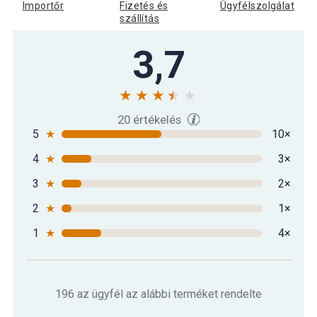
Importőr
Fizetés és
Ügyfélszolgálat
szállítás
3,7
20 értékelés
5
★
10×
4
★
3×
3
★
2×
2
★
1×
1
★
4×
196 az ügyfél az alábbi terméket rendelte