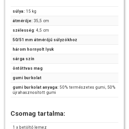
súlya:
15 kg
átmérője:
35,5 cm
szélesség
: 4,5 cm
50/51 mm átmérőjű súlyzókhoz
három hornyolt lyuk
sárga szín
öntöttvas mag
gumi burkolat
gumi burkolat anyaga:
50% természetes gumi, 50%
újrahasznosított gumi
Csomag tartalma:
1 x betöltő lemez