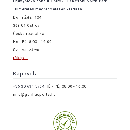
Průmyslová zóna II Ostrov - Panattoni North Park -
Túlméretes megrendelések kiadása
Dolní Žďár 104
363 01 Ostrov
Česká republika
Hé - Pé, 8:00 - 16:00
Sz - Va, zárva
térkép itt
Kapcsolat
+36 30 634 5734
HÉ - PÉ, 08:00 - 16:00
info@gorillasports.hu