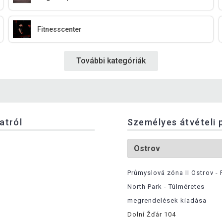
Fitnesscenter
További kategóriák
latról
Személyes átvételi 
Průmyslová zóna II Ostrov - 
North Park - Túlméretes
megrendelések kiadása
Dolní Žďár 104