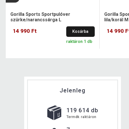
Gorilla Sports Sportpulóver
Gorilla Spo
szürke/narancssárga L
lila/korál M
14 990 Ft
14 990 F
Kosárba
raktáron 1 db
Jelenleg
119 614 db
Termék raktáron