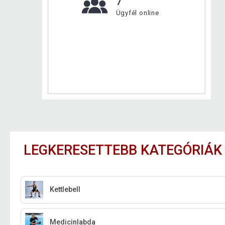
7
Ügyfél online
LEGKERESETTEBB KATEGÓRIÁK
Kettlebell
Medicinlabda