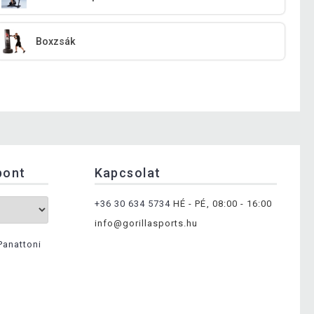
Boxzsák
pont
Kapcsolat
+36 30 634 5734
HÉ - PÉ, 08:00 - 16:00
info@gorillasports.hu
Panattoni