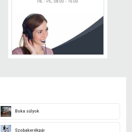
HÉ - PÉ, 08:00 - 16:00
Boka súlyok
Szobakerékpár