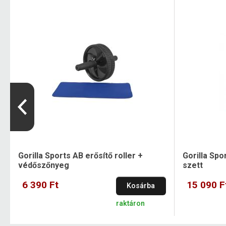
Gorilla Sports AB erősítő roller +
Gorilla Spo
védőszőnyeg
szett
6 390 Ft
15 090 F
Kosárba
raktáron