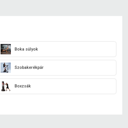
Boka súlyok
Szobakerékpár
Boxzsák