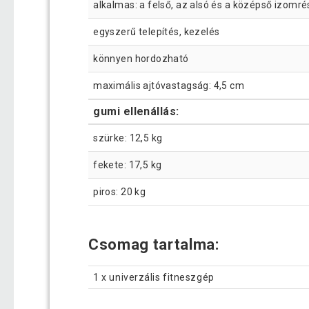
alkalmas: a felső, az alsó és a középső izomré
egyszerű telepítés, kezelés
könnyen hordozható
maximális ajtóvastagság: 4,5 cm
gumi ellenállás:
szürke: 12,5 kg
fekete: 17,5 kg
piros: 20 kg
Csomag tartalma:
1 x univerzális fitneszgép