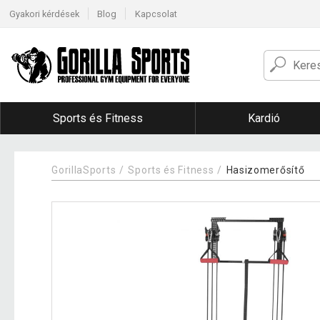
Gyakori kérdések
Blog
Kapcsolat
Sports és Fitness
Kardió
GorillaSports
Sports és Fitness
Hasizomerősítő