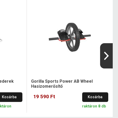
vederek
Gorilla Sports Power AB Wheel
Hasizomerősítő
19 590 Ft
Kosárba
Kosárba
aktáron
raktáron 8 db