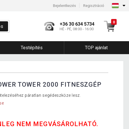
Bejelentkezés
Regisztráció
0
+36 30 634 5734
és
HÉ - PÉ, 08:00 - 16:00
Testépítés
TOP ajánlat
OWER TOWER 2000 FITNESZGÉP
itelezéséhez páratlan segédeszköze lesz.
se
NLEG NEM MEGVÁSÁROLHATÓ.