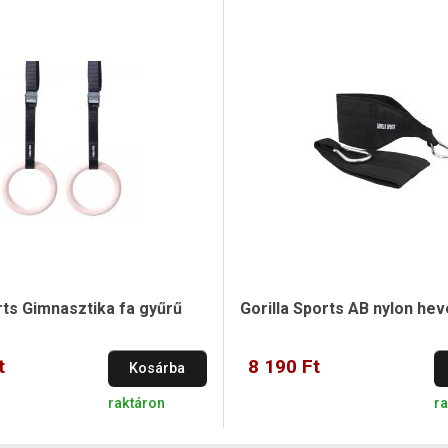
rts Gimnasztika fa gyűrű
Gorilla Sports AB nylon he
t
8 190 Ft
Kosárba
raktáron
r