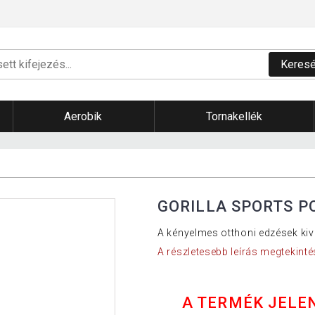
Keres
Aerobik
Tornakellék
GORILLA SPORTS P
A kényelmes otthoni edzések kiv
A részletesebb leírás megtekinté
A TERMÉK JELE