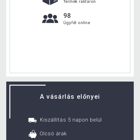
Termék raktáron
98
Ügyfél online
A vásárlás előnyei
Kiszállítás 5 napon belül
Olcsó árak