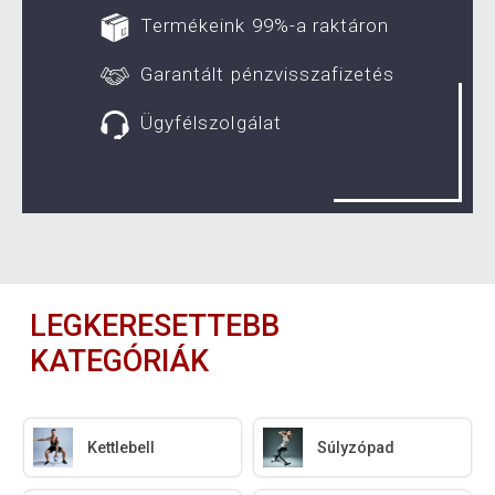
Termékeink 99%-a raktáron
Garantált pénzvisszafizetés
Ügyfélszolgálat
LEGKERESETTEBB
KATEGÓRIÁK
Kettlebell
Súlyzópad