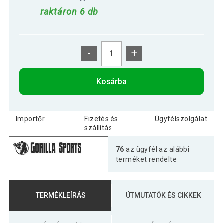
raktáron 6 db
-
+
Kosárba
Importőr
Fizetés és
Ügyfélszolgálat
szállítás
76
az ügyfél az alábbi
terméket rendelte
TERMÉKLEÍRÁS
ÚTMUTATÓK ÉS CIKKEK