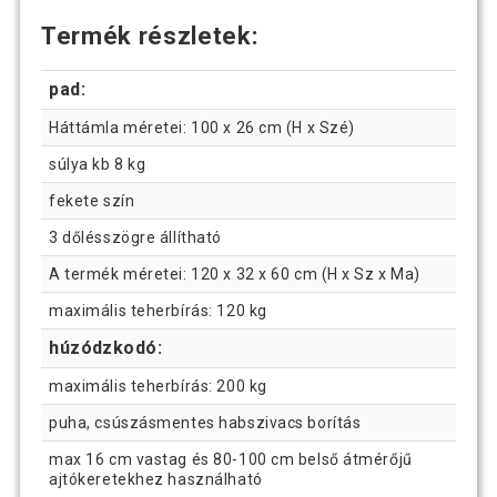
Termék részletek:
pad:
Háttámla méretei: 100 x 26 cm (H x Szé)
súlya kb 8 kg
fekete szín
3 dőlésszögre állítható
A termék méretei: 120 x 32 x 60 cm (H x Sz x Ma)
maximális teherbírás: 120 kg
húzódzkodó:
maximális teherbírás: 200 kg
puha, csúszásmentes habszivacs borítás
max 16 cm vastag és 80-100 cm belső átmérőjű
ajtókeretekhez használható