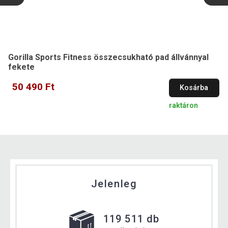
Gorilla Sports Fitness összecsukható pad állvánnyal
fekete
50 490 Ft
Kosárba
raktáron
Jelenleg
119 511 db