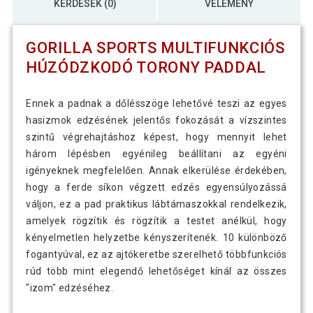
KÉRDÉSEK (0)
VÉLEMÉNY
GORILLA SPORTS MULTIFUNKCIÓS
HÚZÓDZKODÓ TORONY PADDAL
Ennek a padnak a dőlésszöge lehetővé teszi az egyes
hasizmok edzésének jelentős fokozását a vízszintes
szintű végrehajtáshoz képest, hogy mennyit lehet
három lépésben egyénileg beállítani az egyéni
igényeknek megfelelően. Annak elkerülése érdekében,
hogy a ferde síkon végzett edzés egyensúlyozássá
váljon, ez a pad praktikus lábtámaszokkal rendelkezik,
amelyek rögzítik és rögzítik a testet anélkül, hogy
kényelmetlen helyzetbe kényszerítenék. 10 különböző
fogantyúval, ez az ajtókeretbe szerelhető többfunkciós
rúd több mint elegendő lehetőséget kínál az összes
"izom" edzéséhez.