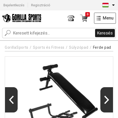
Bejelentkezés
Regisztráció
0
Menu
Keresés
GorillaSports
Sports és Fitness
Súlyzópad
Ferde pad