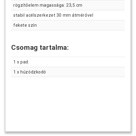
rögzítőelem magassága: 23,5 cm
stabil acélszerkezet 30 mm átmérővel
fekete szín
Csomag tartalma:
1 x pad
1 x húzódzkodó