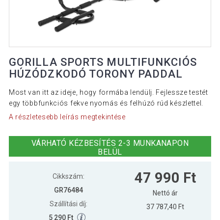
GORILLA SPORTS MULTIFUNKCIÓS
HÚZÓDZKODÓ TORONY PADDAL
Most van itt az ideje, hogy formába lendülj. Fejlessze testét
egy többfunkciós fekve nyomás és felhúzó rúd készlettel.
A részletesebb leírás megtekintése
VÁRHATÓ KÉZBESÍTÉS 2-3 MUNKANAPON
BELÜL
47 990 Ft
Cikkszám:
GR76484
Nettó ár
Szállítási díj:
37 787,40 Ft
5 290 Ft