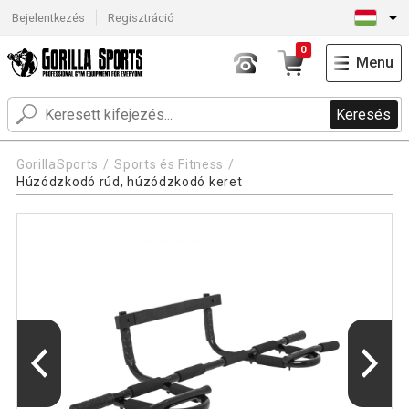
Bejelentkezés
Regisztráció
0
Menu
Keresés
GorillaSports
Sports és Fitness
Húzódzkodó rúd, húzódzkodó keret