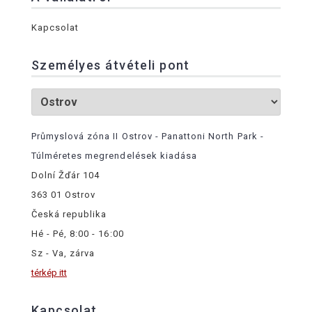
Kapcsolat
Személyes átvételi pont
Průmyslová zóna II Ostrov - Panattoni North Park -
Túlméretes megrendelések kiadása
Dolní Žďár 104
363 01 Ostrov
Česká republika
Hé - Pé, 8:00 - 16:00
Sz - Va, zárva
térkép itt
Kapcsolat