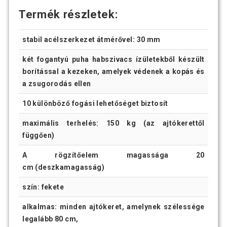
Termék részletek:
stabil acélszerkezet átmérővel: 30 mm
két fogantyú puha habszivacs ízületekből készült
borítással a kezeken, amelyek védenek a kopás és
a zsugorodás ellen
10 különböző fogási lehetőséget biztosít
maximális terhelés: 150 kg (az ajtókerettől
függően)
A rögzítőelem magassága 20
cm (deszkamagasság)
szín: fekete
alkalmas: minden ajtókeret, amelynek szélessége
legalább 80 cm,