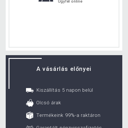
Ügyfél online
A vásárlás előnyei
Kiszállítás 5 napon belül
Olcsó árak
Termékeink 99%-a raktáron
Garantált pénzvisszafizetés