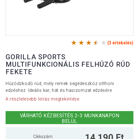
(3 értékelés)
GORILLA SPORTS
MULTIFUNKCIONÁLIS FELHÚZÓ RÚD
FEKETE
Húzódzkodó rúd, mely remek segédeszköz otthoni
edzéshez. Ideális kar, hát és hasizomzat edzésére.
A részletesebb leírás megtekintése
VÁRHATÓ KÉZBESÍTÉS 2-3 MUNKANAPON
BELÜL
14 190 Ft
Cikkszám: