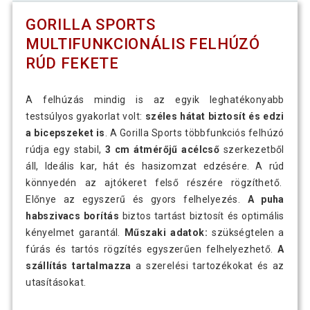
GORILLA SPORTS
MULTIFUNKCIONÁLIS FELHÚZÓ
RÚD FEKETE
A felhúzás mindig is az egyik leghatékonyabb
testsúlyos gyakorlat volt:
széles hátat biztosít és edzi
a bicepszeket is
. A Gorilla Sports többfunkciós felhúzó
rúdja egy stabil,
3 cm átmérőjű acélcső
szerkezetből
áll, Ideális kar, hát és hasizomzat edzésére. A rúd
könnyedén az ajtókeret felső részére rögzíthető.
Előnye az egyszerű és gyors felhelyezés.
A puha
habszivacs borítás
biztos tartást biztosít és optimális
kényelmet garantál.
Műszaki adatok:
szükségtelen a
fúrás és tartós rögzítés egyszerűen felhelyezhető.
A
szállítás tartalmazza
a szerelési tartozékokat és az
utasításokat.