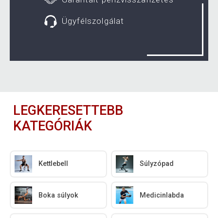
Ügyfélszolgálat
LEGKERESETTEBB
KATEGÓRIÁK
Kettlebell
Súlyzópad
Boka súlyok
Medicinlabda