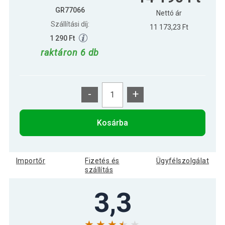
GR77066
Nettó ár
Szállítási díj:
11 173,23 Ft
1 290 Ft
raktáron 6 db
-
+
Kosárba
Importőr
Fizetés és
Ügyfélszolgálat
szállítás
3,3