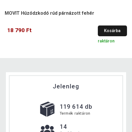
MOVIT Húzódzkodó rúd párnázott fehér
18 790 Ft
Kosárba
raktáron
Jelenleg
119 614 db
Termék raktáron
14