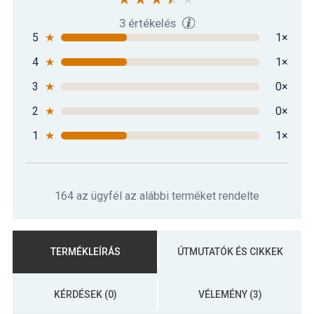
3 értékelés
5
★
1×
4
★
1×
3
★
0×
2
★
0×
1
★
1×
164 az ügyfél az alábbi terméket rendelte
TERMÉKLEÍRÁS
ÚTMUTATÓK ÉS CIKKEK
KÉRDÉSEK (0)
VÉLEMÉNY (3)