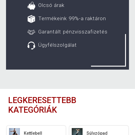
Olcsó árak
Termékeink 99%-a raktáron
Garantált pénzvisszafizetés
Ügyfélszolgálat
LEGKERESETTEBB
KATEGÓRIÁK
Kettlebell
Súlyzópad