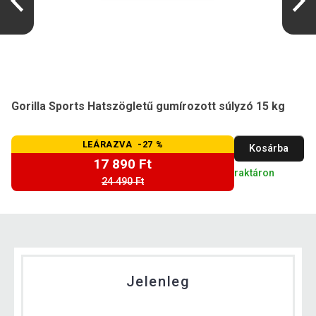
Gorilla Sports Hatszögletű gumírozott súlyzó 15 kg
LEÁRAZVA -27 %
Kosárba
17 890 Ft
raktáron
24 490 Ft
Jelenleg