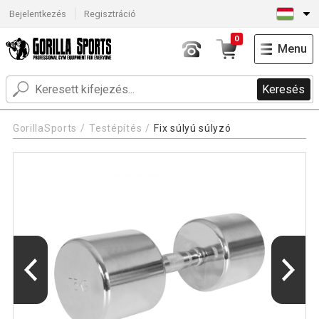
Bejelentkezés
Regisztráció
0
Menu
Keresés
GorillaSports
Testépítés
Fix súlyú súlyzó