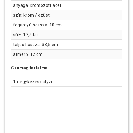
anyaga: krómozott acél
szín: króm / ezüst
fogantyú hossza: 10 cm
súly: 17,5 kg
teljes hossza: 33,5 cm
átmérő: 12 cm
Csomag tartalma:
1 x egykezes súlyzó