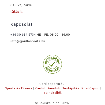
Sz - Va, zárva
térkép itt
Kapcsolat
+36 30 634 5734
HÉ - PÉ, 08:00 - 16:00
info@gorillasports.hu
Gorillasports.hu:
Sports és Fitness
Kardió
Aerobik
Testépítés
Küzdősport
Tornakellék
© Kokiska, s.r.o. 2026.