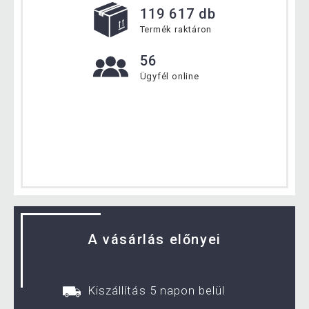
119 617 db
Termék raktáron
56
Ügyfél online
A vásárlás előnyei
Kiszállítás 5 napon belül