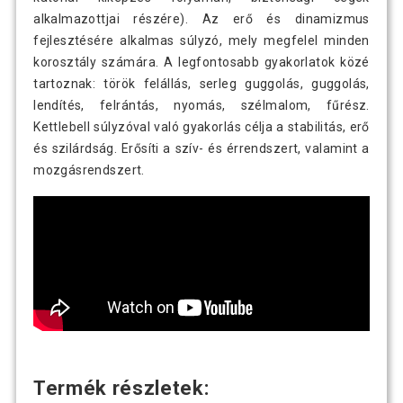
alkalmazottjai részére). Az erő és dinamizmus
Gorilla Sports Kettlebell súlyzó
8 890 Ft
gumírozott felülettel 4 kg
fejlesztésére alkalmas súlyzó, mely megfelel minden
korosztály számára. A legfontosabb gyakorlatok közé
tartoznak: török felállás, serleg guggolás, guggolás,
Gorilla Sports Kettlebell súlyzó
13 190 Ft
lendítés, felrántás, nyomás, szélmalom, fűrész.
gumírozott felülettel 6 kg
Kettlebell súlyzóval való gyakorlás célja a stabilitás, erő
és szilárdság. Erősíti a szív- és érrendszert, valamint a
Gorilla Sports Kettlebell szett
mozgásrendszert.
41 190 Ft
gumírozott 8-12 kg
Termék részletek: