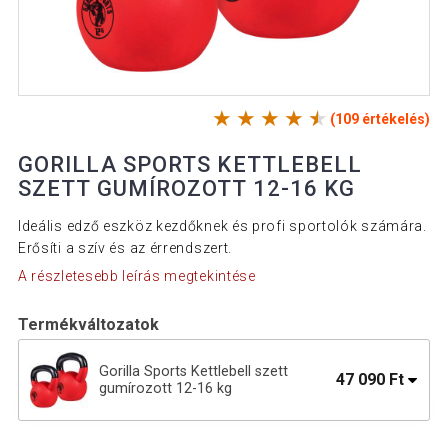
(109 értékelés)
GORILLA SPORTS KETTLEBELL
SZETT GUMÍROZOTT 12-16 KG
Ideális edző eszköz kezdőknek és profi sportolók számára.
Erősíti a szív és az érrendszert.
A részletesebb leírás megtekintése
Termékváltozatok
Gorilla Sports Kettlebell szett
47 090 Ft
gumírozott 12-16 kg
Gorilla Sports Kettlebell súlyzó 14 kg
22 890 Ft