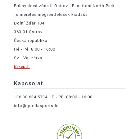
Průmyslová zóna II Ostrov - Panattoni North Park -
Túlméretes megrendelések kiadása
Dolní Žďár 104
363 01 Ostrov
Česká republika
Hé - Pé, 8:00 - 16:00
Sz - Va, zárva
térkép itt
Kapcsolat
+36 30 634 5734
HÉ - PÉ, 08:00 - 16:00
info@gorillasports.hu