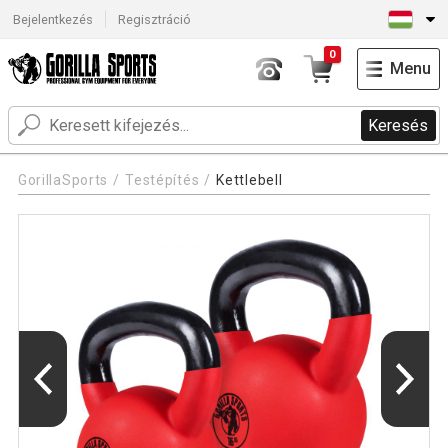
Bejelentkezés
Regisztráció
0
Menu
Keresés
GorillaSports
Testépítés
Kettlebell