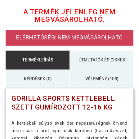
gumírozott
A TERMÉK JELENLEG NEM
MEGVÁSÁROLHATÓ.
15 190 Ft
Gorilla Sports Kettlebell súlyzó 8 kg
ELÉRHETŐSÉG: NEM MEGVÁSÁROLHATÓ
Gorilla Sports Kettlebell súlyzó
18 790 Ft
gumírozott felület 10 kg
TERMÉKLEÍRÁS
ÚTMUTATÓK ÉS CIKKEK
23 990 Ft
Gorilla Sports Kettlebell súlyzó
16 990 Ft
gumírozott felület 12 kg
KÉRDÉSEK (0)
VÉLEMÉNY (109)
Gorilla Sports Kettlebell súlyzó
GORILLA SPORTS KETTLEBELL
26 290 Ft
gumírozott felület 16 kg
SZETT GUMÍROZOTT 12-16 KG
Gorilla Sports Kettlebell súlyzó
A kettlebell súlyzó évek óta népszerűségnek örvend
31 890 Ft
gumírozott felület 20 kg
nem csak a profi sportolók körében (harcművészet,
katonai kiképzés folyamán, biztonsági cégek