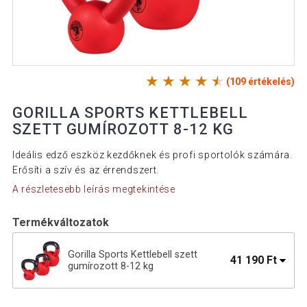
(109 értékelés)
GORILLA SPORTS KETTLEBELL
SZETT GUMÍROZOTT 8-12 KG
Ideális edző eszköz kezdőknek és profi sportolók számára.
Erősíti a szív és az érrendszert.
A részletesebb leírás megtekintése
Termékváltozatok
Gorilla Sports Kettlebell szett
41 190 Ft
gumírozott 8-12 kg
Gorilla Sports Kettlebell súlyzó 14 kg
22 890 Ft