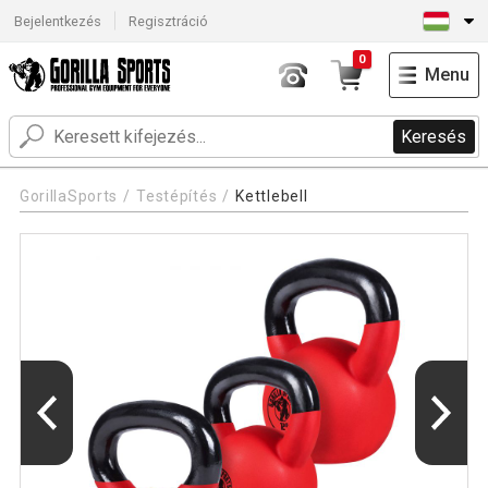
Bejelentkezés
Regisztráció
0
Menu
Keresés
GorillaSports
Testépítés
Kettlebell