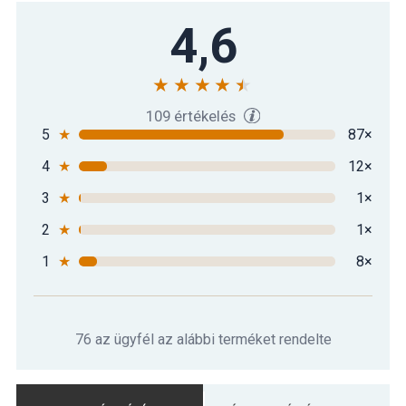
Gorilla Sports Kettlebell súlyzó
4,6
8 890 Ft
gumírozott felülettel 4 kg
Gorilla Sports Kettlebell súlyzó
13 190 Ft
gumírozott felülettel 6 kg
109 értékelés
5
★
87×
4
★
12×
3
★
1×
2
★
1×
1
★
8×
76 az ügyfél az alábbi terméket rendelte