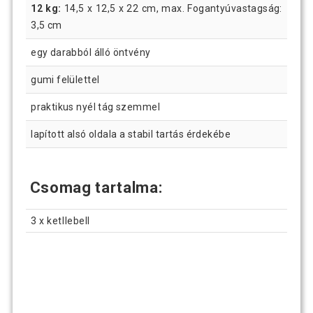
12 kg:
14,5 x 12,5 x 22 cm, max. Fogantyúvastagság:
3,5 cm
egy darabból álló öntvény
gumi felülettel
praktikus nyél tág szemmel
lapított alsó oldala a stabil tartás érdekébe
Csomag tartalma:
3 x ketllebell