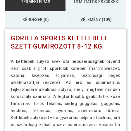
TERMÉKLEÍRÁS
ÚTMUTATÓK ÉS CIKKEK
KÉRDÉSEK (0)
VÉLEMÉNY (109)
GORILLA SPORTS KETTLEBELL
SZETT GUMÍROZOTT 8-12 KG
A kettlebell súlyzó évek óta népszerűségnek örvend
nem csak a profi sportolók körében (harcművészet,
katonai kiképzés folyamán, biztonsági cégek
alkalmazottjai részére). Az erő és dinamizmus
fejlesztésére alkalmas súlyzó, mely megfelel minden
korosztály számára. A legfontosabb gyakorlatok közé
tartoznak: török felállás, serleg guggolás, guggolás,
lendítés, felrántás, nyomás, szélmalom, fűrész.
Kettlebell súlyzóval való gyakorlás célja a stabilitás, erő
és szilárdság. Erősíti a szív- és érrendszert, valamint a