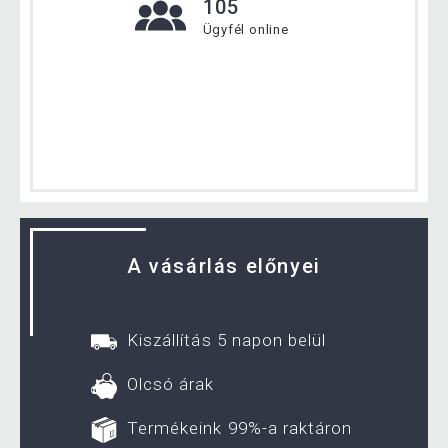
105
Ügyfél online
A vásárlás előnyei
Kiszállítás 5 napon belül
Olcsó árak
Termékeink 99%-a raktáron