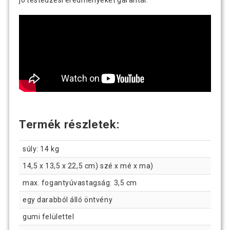
jó testedzési eredményeket garantál.
Termék részletek:
súly: 14 kg
14,5 x 13,5 x 22,5 cm) szé x mé x ma)
max. fogantyúvastagság: 3,5 cm
egy darabból álló öntvény
gumi felülettel