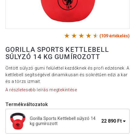
(109 értékelés)
GORILLA SPORTS KETTLEBELL
SÚLYZÓ 14 KG GUMÍROZOTT
Öntött súlyzó gumi felülettel kezdőknek és profi edzésnek. A
kettlebell segítségével dinamikusan és sokrétűen edzi a kar
és a törzs izmait.
A részletesebb leírás megtekintése
Termékváltozatok
Gorilla Sports Kettlebell súlyzó 14
22 890 Ft
kg gumírozott