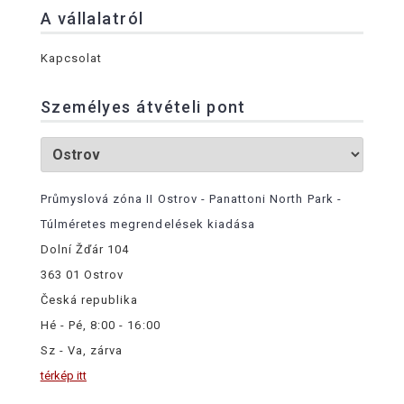
A vállalatról
Kapcsolat
Személyes átvételi pont
Průmyslová zóna II Ostrov - Panattoni North Park -
Túlméretes megrendelések kiadása
Dolní Žďár 104
363 01 Ostrov
Česká republika
Hé - Pé, 8:00 - 16:00
Sz - Va, zárva
térkép itt