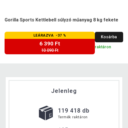
Gorilla Sports Kettlebell súlyzó műanyag 8 kg fekete
LEÁRAZVA -37 %
Kosárba
6 390 Ft
raktáron
10 090 Ft
Jelenleg
119 418 db
Termék raktáron