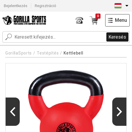
Bejelentkezés
Regisztráció
0
Menu
Keresés
GorillaSports
Testépítés
Kettlebell