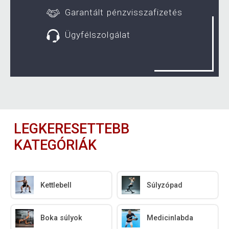
Garantált pénzvisszafizetés
Ügyfélszolgálat
LEGKERESETTEBB
KATEGÓRIÁK
Kettlebell
Súlyzópad
Boka súlyok
Medicinlabda