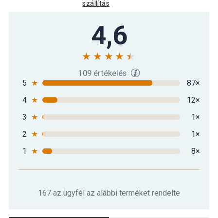
szállítás
Gorilla Sports Kettlebell súlyzó
4,6
13 190 Ft
gumírozott felülettel 6 kg
Gorilla Sports Kettlebell szett
41 190 Ft
gumírozott 8-12 kg
109 értékelés
5
★
87×
4
★
12×
3
★
1×
2
★
1×
1
★
8×
167 az ügyfél az alábbi terméket rendelte