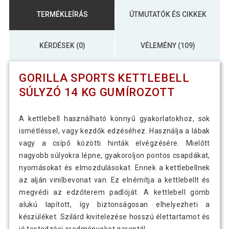
TERMÉKLEÍRÁS
ÚTMUTATÓK ÉS CIKKEK
KÉRDÉSEK (0)
VÉLEMÉNY (109)
GORILLA SPORTS KETTLEBELL
SÚLYZÓ 14 KG GUMÍROZOTT
A kettlebell használható könnyű gyakorlatokhoz, sok
ismétléssel, vagy kezdők edzéséhez. Használja a lábak
vagy a csípő közötti hinták elvégzésére. Mielőtt
nagyobb súlyokra lépne, gyakoroljon pontos csapdákat,
nyomásokat és elmozdulásokat. Ennek a kettlebellnek
az alján vinilbevonat van. Ez elnémítja a kettlebellt és
megvédi az edzőterem padlóját. A kettlebell gömb
alukú lapított, így biztonságosan elhelyezheti a
készüléket. Szilárd kivitelezése hosszú élettartamot és