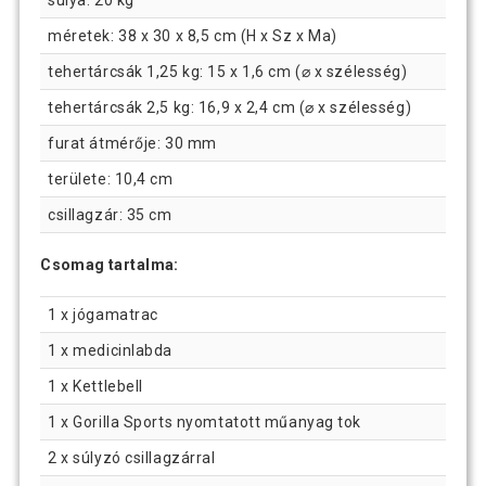
méretek: 38 x 30 x 8,5 cm (H x Sz x Ma)
tehertárcsák 1,25 kg: 15 x 1,6 cm (⌀ x szélesség)
tehertárcsák 2,5 kg: 16,9 x 2,4 cm (⌀ x szélesség)
furat átmérője: 30 mm
területe: 10,4 cm
csillagzár: 35 cm
Csomag tartalma:
1 x jógamatrac
1 x medicinlabda
1 x Kettlebell
1 x Gorilla Sports nyomtatott műanyag tok
2 x súlyzó csillagzárral