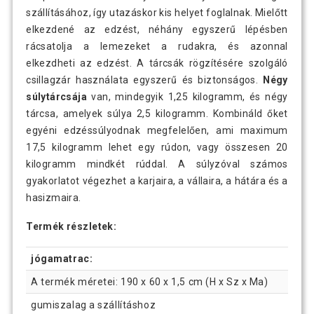
szállításához, így utazáskor kis helyet foglalnak. Mielőtt
elkezdené az edzést, néhány egyszerű lépésben
rácsatolja a lemezeket a rudakra, és azonnal
elkezdheti az edzést. A tárcsák rögzítésére szolgáló
csillagzár használata egyszerű és biztonságos.
Négy
súlytárcsája
van, mindegyik 1,25 kilogramm, és négy
tárcsa, amelyek súlya 2,5 kilogramm. Kombináld őket
egyéni edzéssúlyodnak megfelelően, ami maximum
17,5 kilogramm lehet egy rúdon, vagy összesen 20
kilogramm mindkét rúddal. A súlyzóval számos
gyakorlatot végezhet a karjaira, a vállaira, a hátára és a
hasizmaira.
Termék részletek:
jógamatrac:
A termék méretei: 190 x 60 x 1,5 cm (H x Sz x Ma)
gumiszalag a szállításhoz