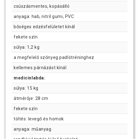
csúszásmentes, kopásálló
anyaga: hab, nitril gumi, PVC
bőséges edzésfelületet kínál
fekete szín
súlya: 1,2 kg
a megfelelő szőnyeg padlótréninghez
kellemes párnázást kínál
medicinlabda:
súlya: 15 kg
átmérője: 28 cm
fekete szín
töltés: levegő és homok
anyaga: műanyag