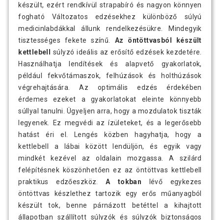
készült, ezért rendkívül strapabíró és nagyon könnyen
fogható Változatos edzésekhez különböző súlyú
medicinlabdákkal állunk rendelkezésükre. Mindegyik
tisztességes fekete színű.
Az öntöttvasból készült
kettlebell
súlyzó ideális az erősítő edzések kezdetére.
Használhatja lendítések és alapvető gyakorlatok,
például fekvőtámaszok, felhúzások és holthúzások
végrehajtására. Az optimális edzés érdekében
érdemes ezeket a gyakorlatokat eleinte könnyebb
súllyal tanulni. Ügyeljen arra, hogy a mozdulatok tiszták
legyenek. Ez megvédi az ízületeket, és a legerősebb
hatást éri el. Lengés közben hagyhatja, hogy a
kettlebell a lábai között lendüljön, és egyik vagy
mindkét kezével az oldalain mozgassa. A szilárd
felépítésnek köszönhetően ez az öntöttvas kettlebell
praktikus edzőeszköz.
A tokban
lévő egykezes
öntöttvas készlethez tartozik egy erős műanyagból
készült tok, benne párnázott betéttel a kihajtott
állapotban szállított súlyzók és súlyzók biztonságos