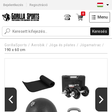
Bejelentkezés
Regisztráció
0
Menu
Keresés
GorillaSports
Aerobik
Jóga és pilates
Jógamatrac
190 x 60 cm