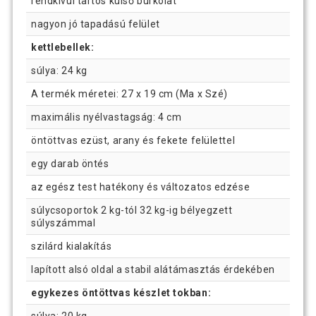
rendkívül tartós külső burkolat
nagyon jó tapadású felület
kettlebellek:
súlya: 24 kg
A termék méretei: 27 x 19 cm (Ma x Szé)
maximális nyélvastagság: 4 cm
öntöttvas ezüst, arany és fekete felülettel
egy darab öntés
az egész test hatékony és változatos edzése
súlycsoportok 2 kg-tól 32 kg-ig bélyegzett
súlyszámmal
szilárd kialakítás
lapított alsó oldal a stabil alátámasztás érdekében
egykezes öntöttvas készlet tokban:
súlya: 20 kg