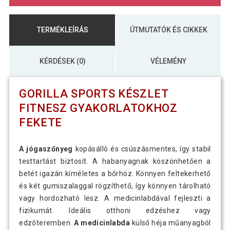
TERMÉKLEÍRÁS
ÚTMUTATÓK ÉS CIKKEK
KÉRDÉSEK (0)
VÉLEMÉNY
GORILLA SPORTS KÉSZLET
FITNESZ GYAKORLATOKHOZ
FEKETE
A jógaszőnyeg
kopásálló és csúszásmentes, így stabil
testtartást biztosít. A habanyagnak köszönhetően a
betét igazán kíméletes a bőrhöz. Könnyen feltekerhető
és két gumiszalaggal rögzíthető, így könnyen tárolható
vagy hordozható lesz. A medicinlabdával fejleszti a
fizikumát. Ideális otthoni edzéshez vagy
edzőteremben.
A medicinlabda
külső héja műanyagból