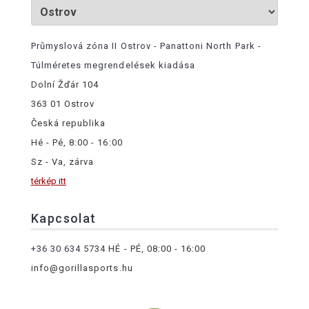
Průmyslová zóna II Ostrov - Panattoni North Park -
Túlméretes megrendelések kiadása
Dolní Žďár 104
363 01 Ostrov
Česká republika
Hé - Pé, 8:00 - 16:00
Sz - Va, zárva
térkép itt
Kapcsolat
+36 30 634 5734
HÉ - PÉ, 08:00 - 16:00
info@gorillasports.hu