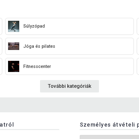
Súlyzópad
Jóga és pilates
Fitnesscenter
További kategóriák
latról
Személyes átvételi 