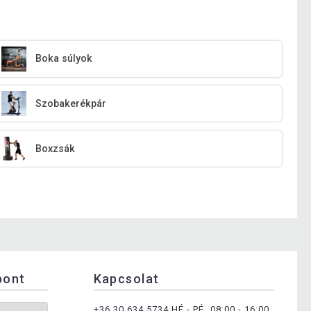
Boka súlyok
Szobakerékpár
Boxzsák
pont
Kapcsolat
+36 30 634 5734
HÉ - PÉ, 08:00 - 16:00