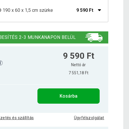
190 x 60 x 1,5 cm szürke
9 590 Ft
90 x 60 x 1,5 cm narancssárga
8 390 Ft
BESÍTÉS 2-3 MUNKANAPON BELÜL
190 x 60 x 1,5 cm királykék
9 490 Ft
9 590 Ft
Nettó ár
7 551,18 Ft
190 x 60 x 1,5 cm sárga
12 790 Ft
Kosárba
190 x 60 x 1,5 cm tűrkíz
6 290 Ft
izetés és szállítás
Ügyfélszolgálat
10 190 Ft
Lila 190 x 60 x 1,5 cm
6 090 Ft