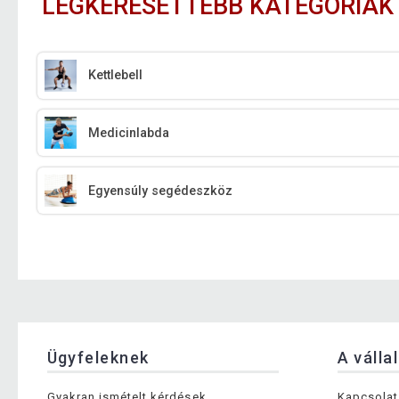
LEGKERESETTEBB KATEGÓRIÁK
Kettlebell
Medicinlabda
Egyensúly segédeszköz
Ügyfeleknek
A válla
Gyakran ismételt kérdések
Kapcsolat