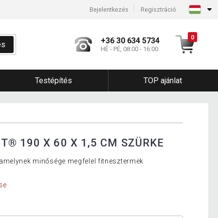
Bejelentkezés
Regisztráció
0
+36 30 634 5734
és
HÉ - PÉ, 08:00 - 16:00
Testépítés
TOP ajánlat
® 190 X 60 X 1,5 CM SZÜRKE
amelynek minősége megfelel fitnesztermek
se