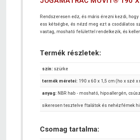
JÓGAMATRAC MOVIT® 190 X 
Rendszeresen edz, és máris érezni kezdi, hogy 
ess kétségbe, és nézd meg ezt a csodálatos sz
vastag, mosható felülettel rendelkezik, és kel
Termék részletek:
szín:
szürke
termék méretei:
190 x 60 x 1,5 cm (ho x szé x
anyag:
NBR hab - mosható, hipoallergén, csús
sikeresen tesztelve ftalátok és nehézfémek h
Csomag tartalma: