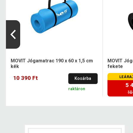
MOVIT Jógamatrac 190 x 60 x 1,5 cm
MOVIT Jóga
kék
fekete
10 390 Ft
LEÁRA
Kosárba
5 
raktáron
10