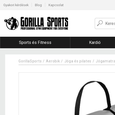
Gyakori kérdések
Blog
Kapcsolat
Sports és Fitness
Kardió
GorillaSports
Aerobik
Jóga és pilates
Jógamatr