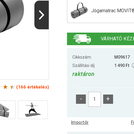
Jógamatrac MOVIT® 
Jógamatrac MOVIT 1
VÁRHATÓ KÉZ
Jógamatrac MOVIT® 
Cikkszám:
M09617
Szállítási díj:
1 490 Ft
raktáron
Jógamatrac MOVIT® 
(166 értékelés)
-
+
Jógamatrac MOVIT® 
Importőr
F
Jógamatrac MOVIT® 