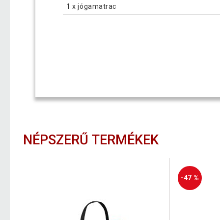
1 x jógamatrac
NÉPSZERŰ TERMÉKEK
-47 %