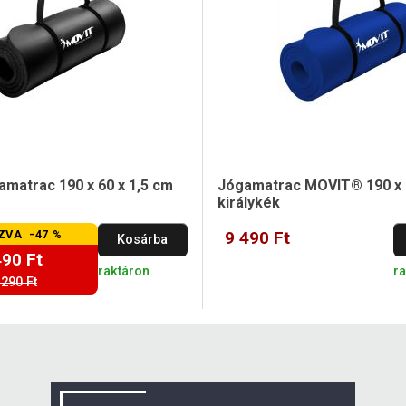
matrac 190 x 60 x 1,5 cm
Jógamatrac MOVIT® 190 x 6
királykék
ZVA -47 %
9 490 Ft
Kosárba
490 Ft
raktáron
r
 290 Ft