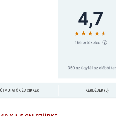
4,7
Jógamatrac MOVIT® 
Jógamatrac MOVIT® 
166 értékelés
MOVIT Jógamatrac 1
350 az ügyfél az alábbi te
MOVIT Jógamatrac 1
ÚTMUTATÓK ÉS CIKKEK
KÉRDÉSEK (0)
MOVIT Jógamatrac 1