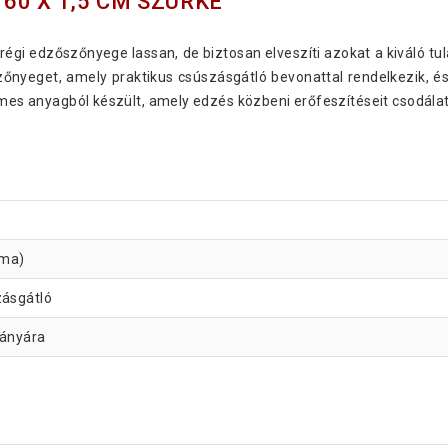
60 X 1,5 CM SZÜRKE
régi edzőszőnyege lassan, de biztosan elveszíti azokat a kiváló t
őnyeget, amely praktikus csúszásgátló bevonattal rendelkezik, é
lemes anyagból készült, amely edzés közbeni erőfeszítéseit csodála
 ma)
zásgátló
iányára