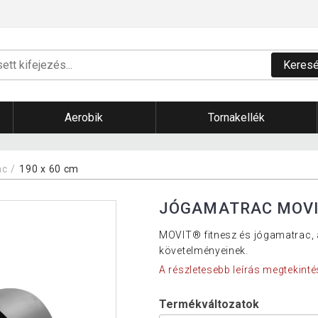
Keres
Aerobik
Tornakellék
ac
190 x 60 cm
JÓGAMATRAC MOVIT
MOVIT® fitnesz és jógamatrac, 
követelményeinek.
A részletesebb leírás megtekinté
Termékváltozatok