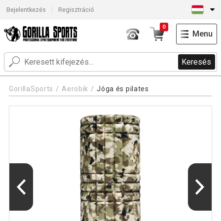
Bejelentkezés
Regisztráció
0
Menu
Keresés
GorillaSports
Aerobik
Jóga és pilates