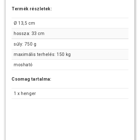
Termék részletek:
Ø 13,5 cm
hossza: 33 cm
súly: 750 g
maximális terhelés: 150 kg
mosható
Csomag tartalma:
1 x henger