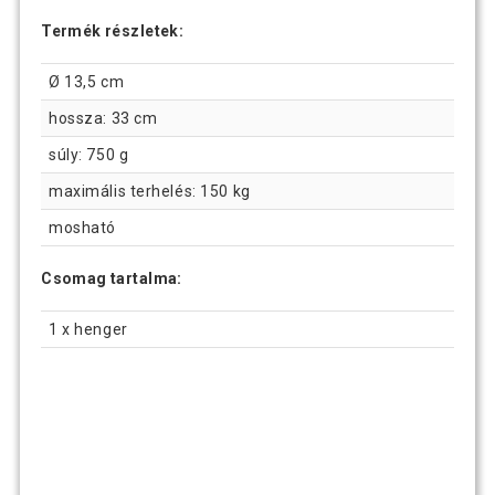
Termék részletek:
Ø 13,5 cm
hossza: 33 cm
súly: 750 g
maximális terhelés: 150 kg
mosható
Csomag tartalma:
1 x henger