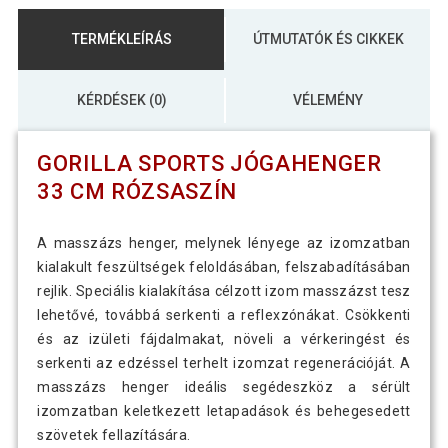
TERMÉKLEÍRÁS
ÚTMUTATÓK ÉS CIKKEK
KÉRDÉSEK (0)
VÉLEMÉNY
GORILLA SPORTS JÓGAHENGER
33 CM RÓZSASZÍN
A masszázs henger, melynek lényege az izomzatban
kialakult feszültségek feloldásában, felszabadításában
rejlik. Speciális kialakítása célzott izom masszázst tesz
lehetővé, továbbá serkenti a reflexzónákat. Csökkenti
és az izületi fájdalmakat, növeli a vérkeringést és
serkenti az edzéssel terhelt izomzat regenerációját. A
masszázs henger ideális segédeszköz a sérült
izomzatban keletkezett letapadások és behegesedett
szövetek fellazítására.