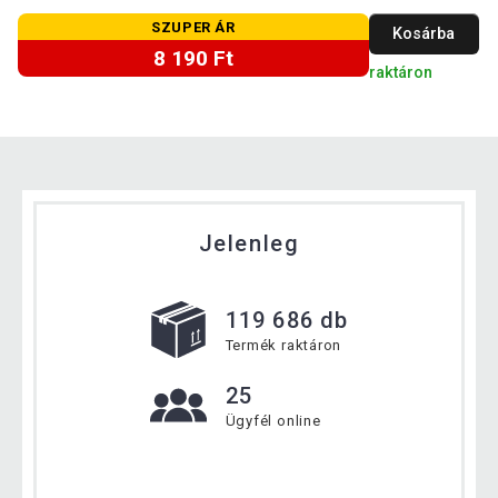
SZUPER ÁR
Kosárba
8 190 Ft
raktáron
Jelenleg
119 686 db
Termék raktáron
25
Ügyfél online