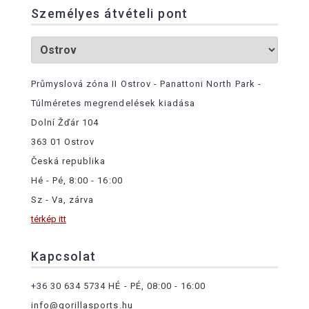
Személyes átvételi pont
Průmyslová zóna II Ostrov - Panattoni North Park -
Túlméretes megrendelések kiadása
Dolní Žďár 104
363 01 Ostrov
Česká republika
Hé - Pé, 8:00 - 16:00
Sz - Va, zárva
térkép itt
Kapcsolat
+36 30 634 5734
HÉ - PÉ, 08:00 - 16:00
info@gorillasports.hu