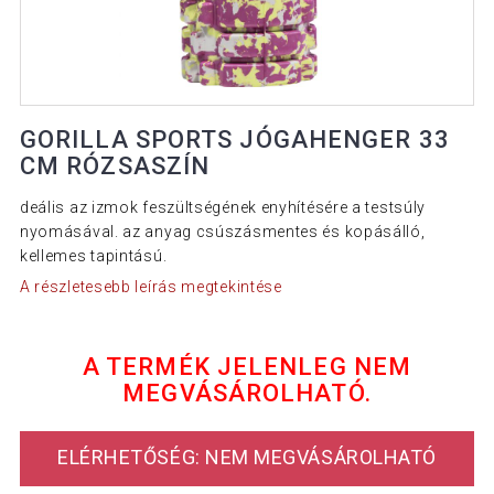
GORILLA SPORTS JÓGAHENGER 33
CM RÓZSASZÍN
deális az izmok feszültségének enyhítésére a testsúly
nyomásával. az anyag csúszásmentes és kopásálló,
kellemes tapintású.
A részletesebb leírás megtekintése
A TERMÉK JELENLEG NEM
MEGVÁSÁROLHATÓ.
ELÉRHETŐSÉG: NEM MEGVÁSÁROLHATÓ