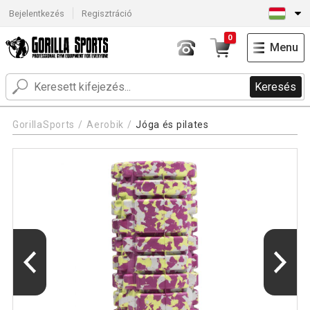
Bejelentkezés
Regisztráció
0
Menu
Keresés
GorillaSports
Aerobik
Jóga és pilates