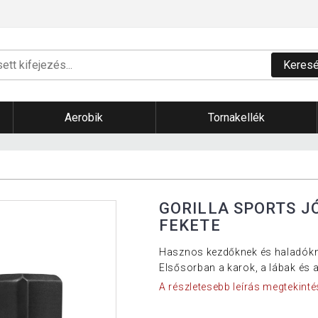
Keres
Aerobik
Tornakellék
GORILLA SPORTS J
FEKETE
Hasznos kezdőknek és haladókna
Elsősorban a karok, a lábak és a
A részletesebb leírás megtekinté