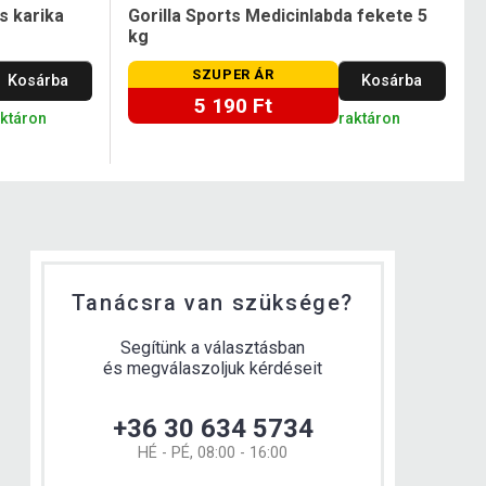
s karika
Gorilla Sports Medicinlabda fekete 5
kg
SZUPER ÁR
Kosárba
Kosárba
5 190 Ft
aktáron
raktáron
Tanácsra van szüksége?
Segítünk a választásban
és megválaszoljuk kérdéseit
+36 30 634 5734
HÉ - PÉ, 08:00 - 16:00