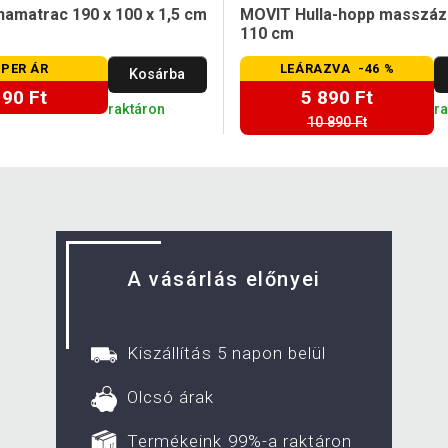
amatrac 190 x 100 x 1,5 cm
MOVIT Hulla-hopp masszáz
110 cm
PER ÁR
LEÁRAZVA -46 %
Kosárba
190 Ft
5 890 Ft
raktáron
r
10 890 Ft
A vásárlás előnyei
Kiszállítás 5 napon belül
Olcsó árak
Termékeink 99%-a raktáron