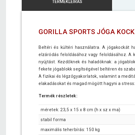
TERMÉKLEÍRÁS
GORILLA SPORTS JÓGA KOCK
Beltéri és kültéri használatra. A jógakockát
elzáródás feloldásához vagy feloldásához. A 
nyújtást. Kezdőknek és haladóknak: a jógablo
fekete jógablokk segítségével beltéren és szaba
A fizikai és légzőgyakorlatok, valamint a medit
elakadásokat és magad mögött hagyni a stress
Termék részletek:
méretek: 23,5 x 15 x 8 cm (h x sz x ma)
stabil forma
maximális teherbírás: 150 kg