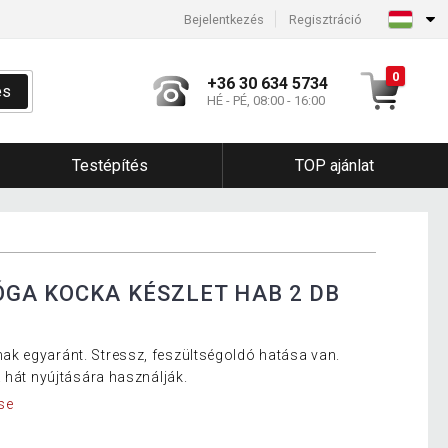
Bejelentkezés
Regisztráció
0
+36 30 634 5734
és
HÉ - PÉ, 08:00 - 16:00
Testépítés
TOP ajánlat
ÓGA KOCKA KÉSZLET HAB 2 DB
k egyaránt. Stressz, feszültségoldó hatása van.
 hát nyújtására használják.
se