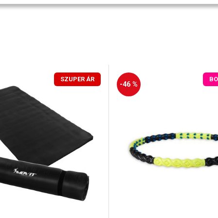
SZUPER ÁR
BO
-46 %