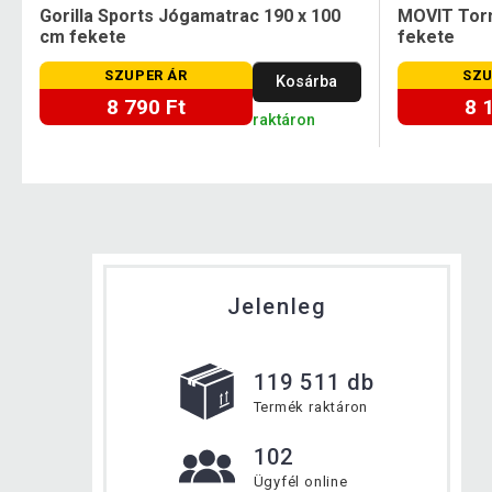
Gorilla Sports Jógamatrac 190 x 100
MOVIT Torn
cm fekete
fekete
SZUPER ÁR
SZU
Kosárba
8 790 Ft
8 
raktáron
Jelenleg
119 511 db
Termék raktáron
102
Ügyfél online