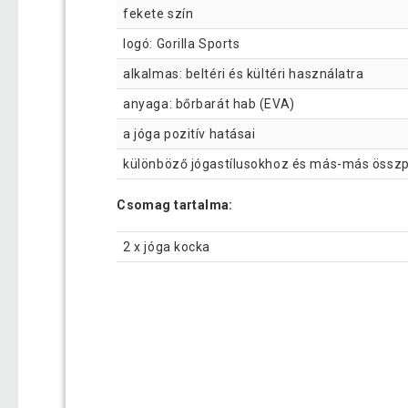
fekete szín
logó: Gorilla Sports
alkalmas: beltéri és kültéri használatra
anyaga: bőrbarát hab (EVA)
a jóga pozitív hatásai
különböző jógastílusokhoz és más-más összp
Csomag tartalma:
2 x jóga kocka