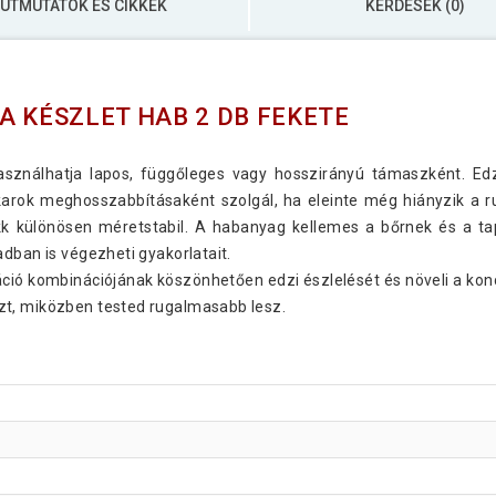
ÚTMUTATÓK ÉS CIKKEK
KÉRDÉSEK (0)
A KÉSZLET HAB 2 DB FEKETE
 használhatja lapos, függőleges vagy hosszirányú támaszként. E
karok meghosszabbításaként szolgál, ha eleinte még hiányzik a 
kk különösen méretstabil. A habanyag kellemes a bőrnek és a tap
dban is végezheti gyakorlatait.
áció kombinációjának köszönhetően edzi észlelését és növeli a konc
zt, miközben tested rugalmasabb lesz.