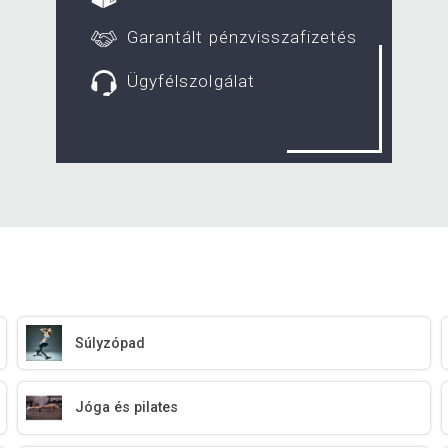
Garantált pénzvisszafizetés
Ügyfélszolgálat
Súlyzópad
Jóga és pilates