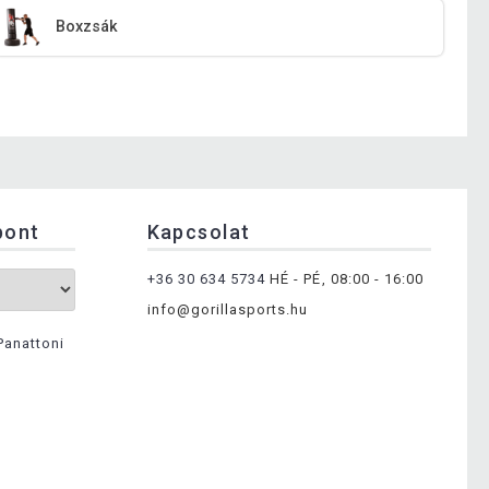
Boxzsák
pont
Kapcsolat
+36 30 634 5734
HÉ - PÉ, 08:00 - 16:00
info@gorillasports.hu
Panattoni