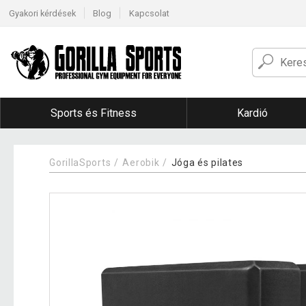
Gyakori kérdések
Blog
Kapcsolat
Sports és Fitness
Kardió
GorillaSports
Aerobik
Jóga és pilates