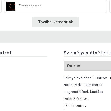
Fitnesscenter
További kategóriák
latról
Személyes átvételi 
Průmyslová zóna II Ostrov - 
North Park - Túlméretes
megrendelések kiadása
Dolní Žďár 104
363 01 Ostrov