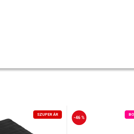
SZUPER ÁR
BO
-46 %