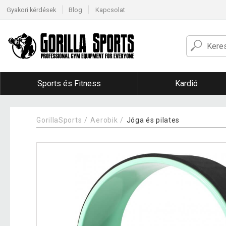
Gyakori kérdések
Blog
Kapcsolat
Sports és Fitness
Kardió
GorillaSports
Aerobik
Jóga és pilates