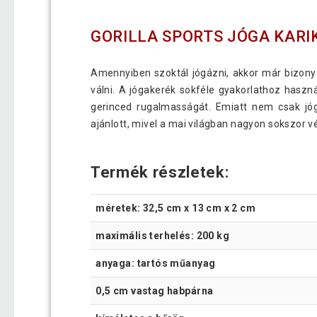
GORILLA SPORTS JÓGA KARIK
Amennyiben szoktál jógázni, akkor már bizonyá
válni. A jógakerék sokféle gyakorlathoz haszn
gerinced rugalmasságát. Emiatt nem csak jóg
ajánlott, mivel a mai világban nagyon sokszor v
Termék részletek:
méretek: 32,5 cm x 13 cm x 2 cm
maximális terhelés: 200 kg
anyaga: tartós műanyag
0,5 cm vastag habpárna