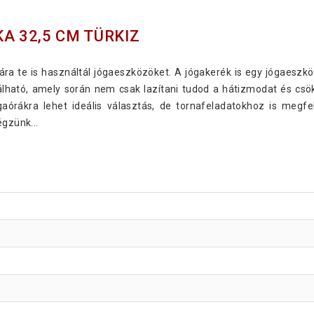
A 32,5 CM TÜRKIZ
ra te is használtál jógaeszközöket. A jógakerék is egy jógaeszk
álható, amely során nem csak lazítani tudod a hátizmodat és csö
aórákra lehet ideális választás, de tornafeladatokhoz is megf
égzünk...