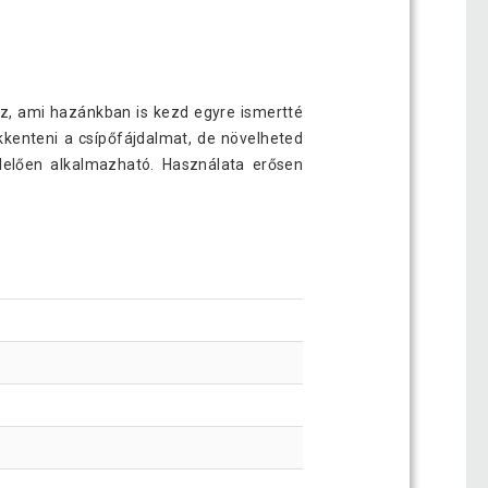
öz, ami hazánkban is kezd egyre ismertté
kkenteni a csípőfájdalmat, de növelheted
elelően alkalmazható. Használata erősen