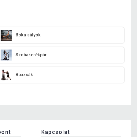
Boka súlyok
Szobakerékpár
Boxzsák
pont
Kapcsolat