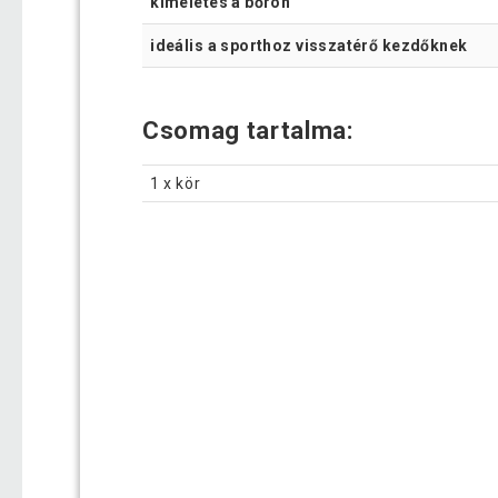
kíméletes a bőrön
ideális a sporthoz visszatérő kezdőknek
Csomag tartalma:
1 x kör