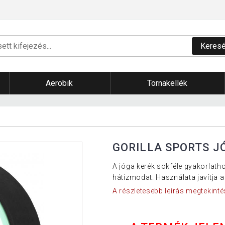
Keres
Aerobik
Tornakellék
GORILLA SPORTS JÓ
A jóga kerék sokféle gyakorlath
hátizmodat. Használata javítja a 
A részletesebb leírás megtekinté