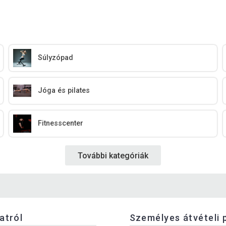
Súlyzópad
Jóga és pilates
Fitnesscenter
További kategóriák
latról
Személyes átvételi 