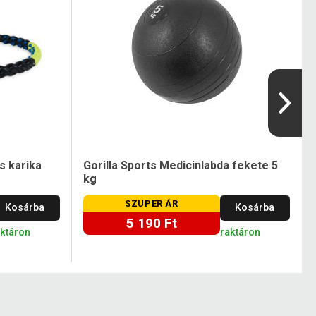
s karika
Gorilla Sports Medicinlabda fekete 5
kg
SZUPER ÁR
Kosárba
Kosárba
5 190 Ft
aktáron
raktáron