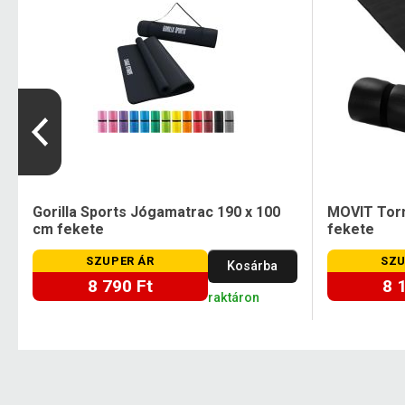
Gorilla Sports Jógamatrac 190 x 100
MOVIT Torn
cm fekete
fekete
SZUPER ÁR
SZU
Kosárba
8 790 Ft
8 
raktáron