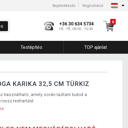
Bejelentkezés
Regisztráció
0
+36 30 634 5734
és
HÉ - PÉ, 08:00 - 16:00
Testépítés
TOP ajánlat
GA KARIKA 32,5 CM TÜRKIZ
oz használható, amely során lazítani tudod a
rossz testtartást.
se