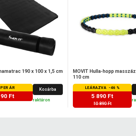
amatrac 190 x 100 x 1,5 cm
MOVIT Hulla-hopp masszáz
110 cm
PER ÁR
LEÁRAZVA -46 %
Kosárba
190 Ft
5 890 Ft
raktáron
r
10 890 Ft