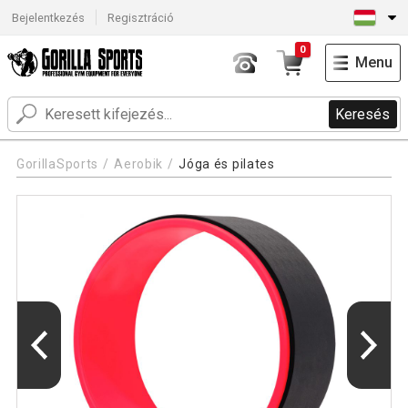
Bejelentkezés
Regisztráció
0
Menu
Keresés
GorillaSports
Aerobik
Jóga és pilates