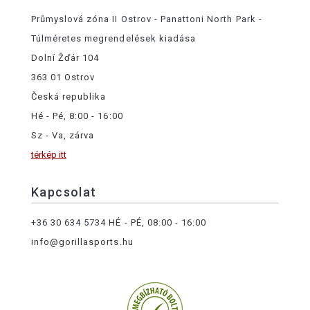
Průmyslová zóna II Ostrov - Panattoni North Park -
Túlméretes megrendelések kiadása
Dolní Žďár 104
363 01 Ostrov
Česká republika
Hé - Pé, 8:00 - 16:00
Sz - Va, zárva
térkép itt
Kapcsolat
+36 30 634 5734
HÉ - PÉ, 08:00 - 16:00
info@gorillasports.hu