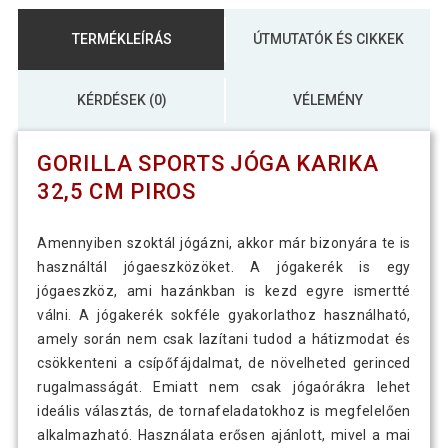
TERMÉKLEÍRÁS
ÚTMUTATÓK ÉS CIKKEK
KÉRDÉSEK (0)
VÉLEMÉNY
GORILLA SPORTS JÓGA KARIKA
32,5 CM PIROS
Amennyiben szoktál jógázni, akkor már bizonyára te is
használtál jógaeszközöket. A jógakerék is egy
jógaeszköz, ami hazánkban is kezd egyre ismertté
válni. A jógakerék sokféle gyakorlathoz használható,
amely során nem csak lazítani tudod a hátizmodat és
csökkenteni a csípőfájdalmat, de növelheted gerinced
rugalmasságát. Emiatt nem csak jógaórákra lehet
ideális választás, de tornafeladatokhoz is megfelelően
alkalmazható. Használata erősen ajánlott, mivel a mai