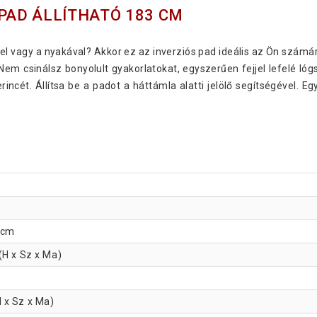
 PAD ÁLLÍTHATÓ 183 CM
el vagy a nyakával? Akkor ez az inverziós pad ideális az Ön számá
em csinálsz bonyolult gyakorlatokat, egyszerűen fejjel lefelé ló
erincét. Állítsa be a padot a háttámla alatti jelölő segítségével.
3 cm
(H x Sz x Ma)
 x Sz x Ma)