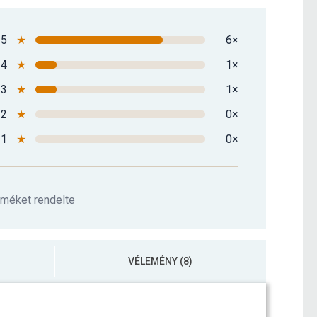
5
★
6×
4
★
1×
3
★
1×
2
★
0×
1
★
0×
rméket rendelte
VÉLEMÉNY (8)