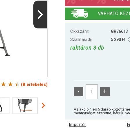
VÁRHATÓ KÉZ
Cikkszám:
GR76613
Szállítási díj:
5 290 Ft
raktáron 3 db
(8 értékelés)
-
+
Az akció 1 és 5 darab közötti m
mennyiséget szeretne, kérjük, ve
Importőr
F