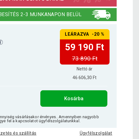
BESÍTÉS 2-3 MUNKANAPON BELÜL
LEÁRAZVA -20 %
59 190 Ft
73 890 Ft
Nettó ár
46 606,30 Ft
Kosárba
ennyiség vásárlásakor érvényes.. Amennyiben nagyobb
gye fel a kapcsolatot ügyfélszolgálatunkkal.
izetés és szállítás
Ügyfélszolgálat