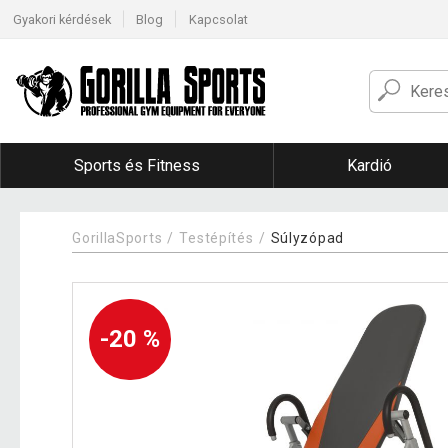
Gyakori kérdések
Blog
Kapcsolat
Sports és Fitness
Kardió
GorillaSports
Testépítés
Súlyzópad
-20 %