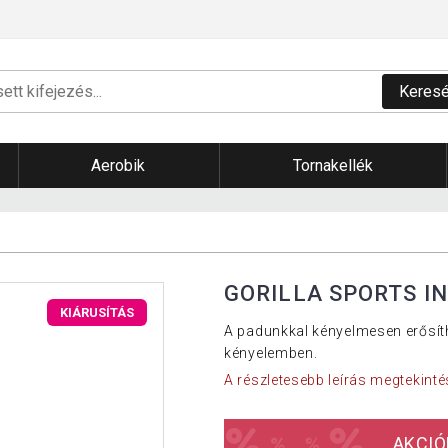
Keres
Aerobik
Tornakellék
GORILLA SPORTS I
KIÁRUSÍTÁS
A padunkkal kényelmesen erősít
kényelemben.
A részletesebb leírás megtekinté
AKCIÓ