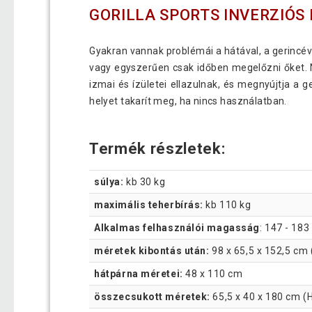
GORILLA SPORTS INVERZIÓS
Gyakran vannak problémái a hátával, a gerincév
vagy egyszerűen csak időben megelőzni őket. N
izmai és ízületei ellazulnak, és megnyújtja a g
helyet takarít meg, ha nincs használatban.
Termék részletek:
súlya:
kb 30 kg
maximális teherbírás:
kb 110 kg
Alkalmas felhasználói magasság
: 147 - 18
méretek kibontás után:
98 x 65,5 x 152,5 cm 
hátpárna méretei:
48 x 110 cm
összecsukott méretek:
65,5 x 40 x 180 cm (H