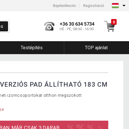
Bejelentkezés
Regisztráció
0
+36 30 634 5734
és
HÉ - PÉ, 08:00 - 16:00
Testépítés
TOP ajánlat
NVERZIÓS PAD ÁLLÍTHATÓ 183 CM
heti izomcsoportokat otthon megszokott
se
BAN MÁR CSAK 3 DARAB