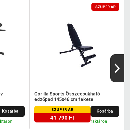
SZUPER ÁR
ív
Gorilla Sports Összecsukható
edzőpad 145x46 cm fekete
SZUPER ÁR
Kosárba
Kosárba
41 790 Ft
aktáron
raktáron