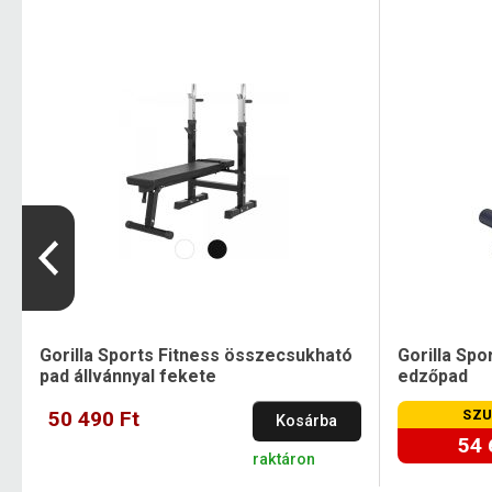
Gorilla Sports Fitness összecsukható
Gorilla Spor
pad állvánnyal fekete
edzőpad
50 490 Ft
SZU
Kosárba
54 
raktáron