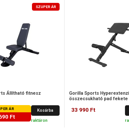
SZUPER ÁR
ts Állítható fitnesz
Gorilla Sports Hyperextenz
összecsukható pad fekete
PER ÁR
33 990 Ft
Kosárba
690 Ft
raktáron
r