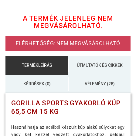
8 890 Ft
Edzőbuzogány 2 kg 38 cm fekete
A TERMÉK JELENLEG NEM
MEGVÁSÁROLHATÓ.
17 690 Ft
Edzőbuzogány 6 kg 46 cm fekete
ELÉRHETŐSÉG: NEM MEGVÁSÁROLHATÓ
Gorilla Sports Gyakorlókúp 41,5 cm 4
11 390 Ft
kg
TERMÉKLEÍRÁS
ÚTMUTATÓK ÉS CIKKEK
Gorilla Sports Gyakorlókúp 55,5 cm 10
27 390 Ft
kg
KÉRDÉSEK (0)
VÉLEMÉNY (28)
GORILLA SPORTS GYAKORLÓ KÚP
65,5 CM 15 KG
Használhatja az acélból készült kúp alakú súlyokat egy
vagy két kézzel végzett gyakorlatokhoz, például