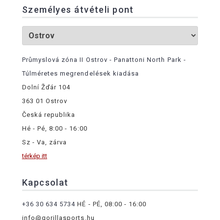
Személyes átvételi pont
Průmyslová zóna II Ostrov - Panattoni North Park -
Túlméretes megrendelések kiadása
Dolní Žďár 104
363 01 Ostrov
Česká republika
Hé - Pé, 8:00 - 16:00
Sz - Va, zárva
térkép itt
Kapcsolat
+36 30 634 5734
HÉ - PÉ, 08:00 - 16:00
info@gorillasports.hu