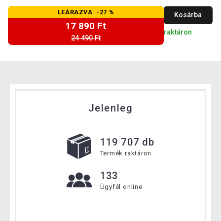
LEÁRAZVA -27 %
Kosárba
17 890 Ft
raktáron
24 490 Ft
Jelenleg
119 707 db
Termék raktáron
133
Ügyfél online