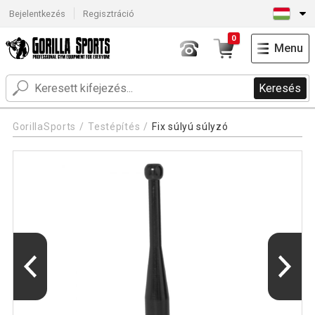
Bejelentkezés
Regisztráció
0
Menu
Keresés
GorillaSports
Testépítés
Fix súlyú súlyzó