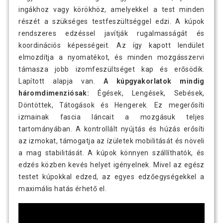
ingákhoz vagy körökhöz, amelyekkel a test minden
részét a szükséges testfeszültséggel edzi. A kúpok
rendszeres edzéssel javítják rugalmasságát és
koordinációs képességeit. Az így kapott lendület
elmozdítja a nyomatékot, és minden mozgásszervi
támasza jobb izomfeszültséget kap és erősödik.
Lapított alapja van.
A kúpgyakorlatok mindig
háromdimenziósak:
Égések, Lengések, Sebések,
Döntöttek, Tátogások és Hengerek. Ez megerősíti
izmainak fascia láncait a mozgásuk teljes
tartományában. A kontrollált nyújtás és húzás erősíti
az izmokat, támogatja az ízületek mobilitását és növeli
a mag stabilitását. A kúpok könnyen szállíthatók, és
edzés közben kevés helyet igényelnek. Mivel az egész
testet kúpokkal edzed, az egyes edzőegységekkel a
maximális hatás érhető el.