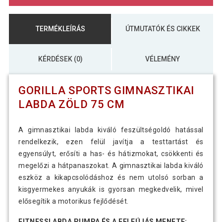
TERMÉKLEÍRÁS
ÚTMUTATÓK ÉS CIKKEK
KÉRDÉSEK (0)
VÉLEMÉNY
GORILLA SPORTS GIMNASZTIKAI
LABDA ZÖLD 75 CM
A gimnasztikai labda kiváló feszültségoldó hatással
rendelkezik, ezen felül javítja a testtartást és
egyensúlyt, erősíti a has- és hátizmokat, csökkenti és
megelőzi a hátpanaszokat. A gimnasztikai labda kiváló
eszköz a kikapcsolódáshoz és nem utolsó sorban a
kisgyermekes anyukák is gyorsan megkedvelik, mivel
elősegítik a motorikus fejlődését.
FITNESSLABDA PUMPA ÉS A FELFÚJÁS MENETE: