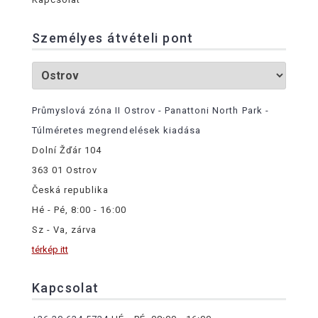
Személyes átvételi pont
Průmyslová zóna II Ostrov - Panattoni North Park -
Túlméretes megrendelések kiadása
Dolní Žďár 104
363 01 Ostrov
Česká republika
Hé - Pé, 8:00 - 16:00
Sz - Va, zárva
térkép itt
Kapcsolat