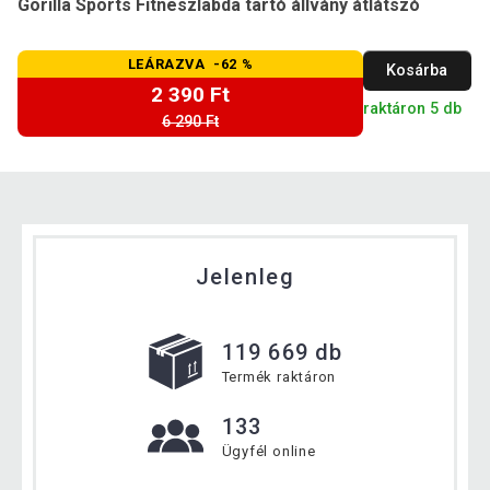
Gorilla Sports Fitneszlabda tartó állvány átlátszó
LEÁRAZVA -62 %
Kosárba
2 390 Ft
raktáron 5 db
6 290 Ft
Jelenleg
119 669 db
Termék raktáron
133
Ügyfél online