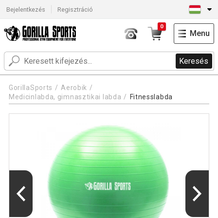
Bejelentkezés
Regisztráció
0
Menu
Keresés
GorillaSports
Aerobik
Medicinlabda, gimnasztikai labda
Fitnesslabda