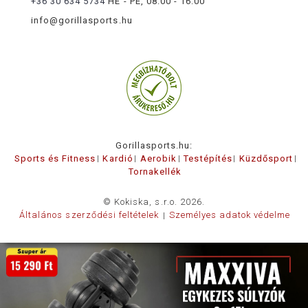
+36 30 634 5734
HÉ - PÉ, 08:00 - 16:00
info@gorillasports.hu
Gorillasports.hu:
Sports és Fitness
Kardió
Aerobik
Testépítés
Küzdősport
Tornakellék
© Kokiska, s.r.o. 2026.
Általános szerződési feltételek
Személyes adatok védelme