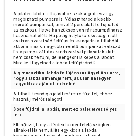
A pilates labda felfújásához szükséged lesz egy
megbízható pumpára is. Választhatod a kisebb
méretű pumpánkat, amivel 2 perc alatt felfújhatod
az eszközt, illetve ha szükség van rá rápumpálhatsz
használhat előtt. Ha pedig helytakarékosság miatt
gyakran szeretnéd felfújni és leengedni a fitlabdát,
akkor a másik, nagyobb méretű pumpánkat válaszd.
Ez a pumpa kétutas rendszerével pillanatok alatt
nem csak felfújni, de leengedni is képes a labdát.
Mire kell figyelned a labda felfújásánál?
A gimnasztikai labda felfújásakor ügyeljünk arra,
hogy a labda átmérője felfújás után ne legyen
nagyobb az ajánlott méretnél.
A fitball-t mindig a jelölt méretre fújd fel, ehhez
használj mérőszalagot!
Sose fújd túl a labdát, mert ez balesetveszélyes
lehet!
Ellenőrizd, hogy a térdeid a megfelelő szögben
állnak-e! Ha nem, állíts egy kicsit a labda
keménységén fújással vagy leeresztéssel.