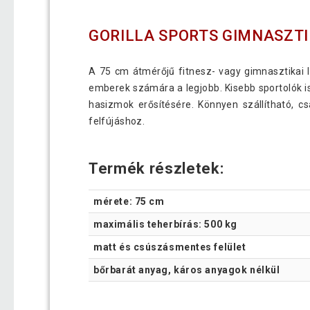
GORILLA SPORTS GIMNASZTI
A 75 cm átmérőjű fitnesz- vagy gimnasztikai 
emberek számára a legjobb. Kisebb sportolók is
hasizmok erősítésére. Könnyen szállítható, c
felfújáshoz.
Termék részletek:
mérete: 75 cm
maximális teherbírás: 500 kg
matt és csúszásmentes felület
bőrbarát anyag, káros anyagok nélkül