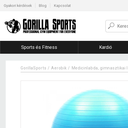
Gyakori kérdések
Blog
Kapcsolat
Sports és Fitness
Kardió
GorillaSports
Aerobik
Medicinlabda, gimnasztikai 