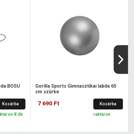
abda BOSU
Gorilla Sports Gimnasztikai labda 65
cm szürke
7 690 Ft
Kosárba
Kosárba
ktáron 8 db
raktáron