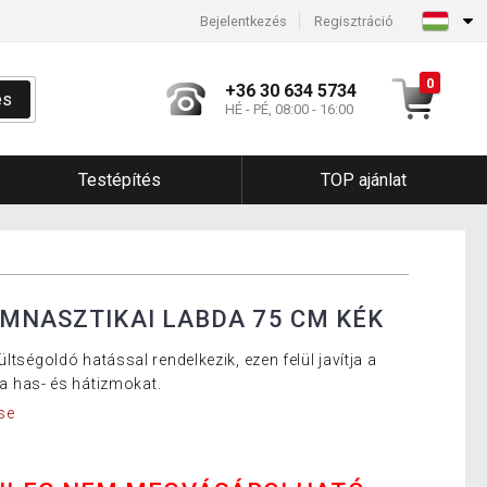
Bejelentkezés
Regisztráció
0
+36 30 634 5734
és
HÉ - PÉ, 08:00 - 16:00
Testépítés
TOP ajánlat
IMNASZTIKAI LABDA 75 CM KÉK
ltségoldó hatással rendelkezik, ezen felül javítja a
i a has- és hátizmokat.
se