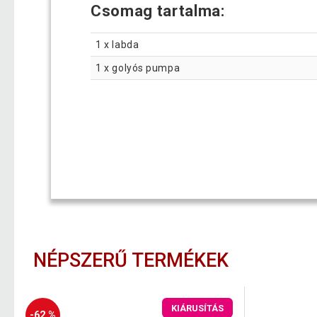
Csomag tartalma:
1 x labda
1 x golyós pumpa
NÉPSZERŰ TERMÉKEK
KIÁRUSÍTÁS
-62 %