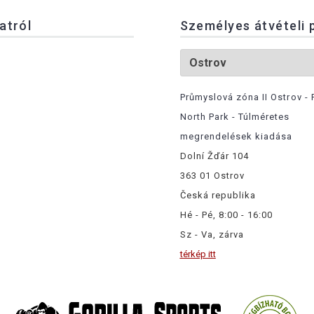
latról
Személyes átvételi 
Průmyslová zóna II Ostrov - 
North Park - Túlméretes
megrendelések kiadása
Dolní Žďár 104
363 01 Ostrov
Česká republika
Hé - Pé, 8:00 - 16:00
Sz - Va, zárva
térkép itt