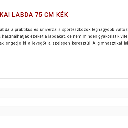
KAI LABDA 75 CM KÉK
labda a praktikus és univerzális sporteszközök legnagyobb vált
 használhatják ezeket a labdákat, de nem minden gyakorlat kivitele
sak engedje ki a levegőt a szelepen keresztül. A gimnasztikai l