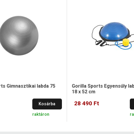
rts Gimnasztikai labda 75
Gorilla Sports Egyensúly l
18 x 52 cm
28 490 Ft
Kosárba
raktáron
ra