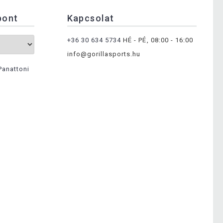
pont
Kapcsolat
+36 30 634 5734
HÉ - PÉ, 08:00 - 16:00
info@gorillasports.hu
Panattoni