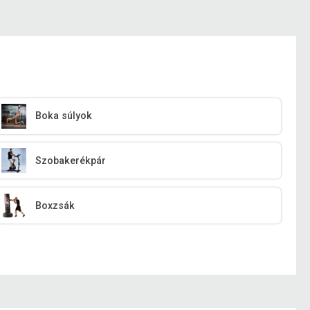
Boka súlyok
Szobakerékpár
Boxzsák