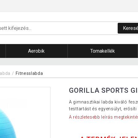
Keres
Aerobik
Tornakellék
labda
Fitnesslabda
GORILLA SPORTS G
A gimnasztikai labda kiváló feszü
testtartást és egyensúlyt, erősít
A részletesebb leírás megtekinté