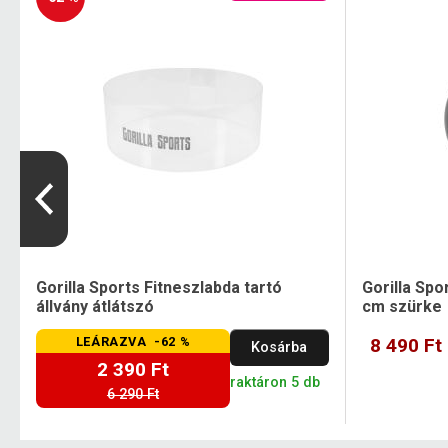
Gorilla Sports Fitneszlabda tartó
Gorilla Spo
állvány átlátszó
cm szürke
LEÁRAZVA -62 %
8 490 Ft
Kosárba
2 390 Ft
raktáron 5 db
6 290 Ft